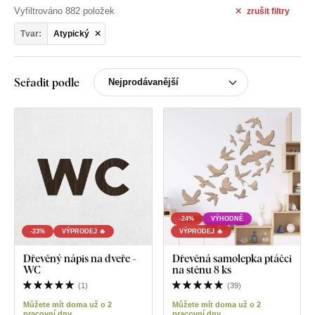
Vyfiltrováno 882 položek
zrušit
filtry
Tvar:
Atypický
Seřadit podle
-24%
VÝHODNĚ
-23%
VÝPRODEJ 🔥
VÝPRODEJ 🔥
Dřevěný nápis na dveře -
Dřevěná samolepka ptáčci
WC
na stěnu 8 ks
(
1
)
(
39
)
Můžete mít doma už o 2
Můžete mít doma už o 2
pracovní dny
pracovní dny