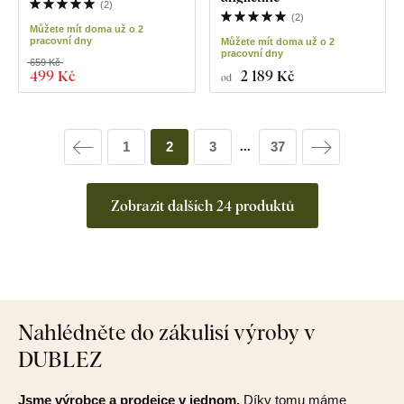
(
2
)
(
2
)
Můžete mít doma už o 2
pracovní dny
Můžete mít doma už o 2
pracovní dny
659 Kč
499 Kč
2 189 Kč
od
1
2
3
37
...
Zobrazit dalších 24 produktů
Nahlédněte do zákulisí výroby v
DUBLEZ
Jsme výrobce a prodejce v jednom.
Díky tomu máme