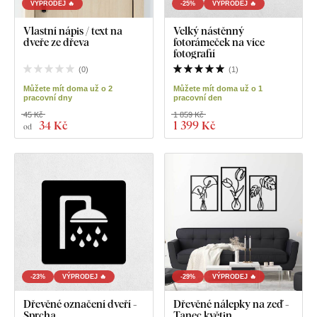
VÝPRODEJ 🔥
-25%
VÝPRODEJ 🔥
Vlastní nápis / text na
Velký nástěnný
dveře ze dřeva
fotorámeček na více
fotografií
(
0
)
(
1
)
Můžete mít doma už o 2
Můžete mít doma už o 1
pracovní dny
pracovní den
45 Kč
1 859 Kč
34 Kč
1 399 Kč
od
-23%
VÝPRODEJ 🔥
-29%
VÝPRODEJ 🔥
Dřevěné označení dveří -
Dřevěné nálepky na zeď -
Sprcha
Tanec květin