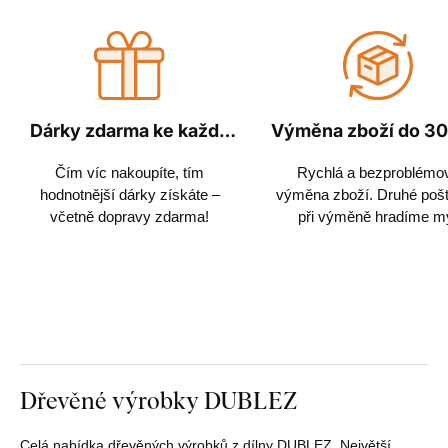
Dárky zdarma ke každé
Výměna zboží do 30
objednávce
Čím víc nakoupíte, tím
Rychlá a bezproblémo
hodnotnější dárky získáte –
výměna zboží. Druhé poš
včetně dopravy zdarma!
při výměně hradíme m
Dřevěné výrobky DUBLEZ
Celá nabídka dřevěných výrobků z dílny DUBLEZ. Největší