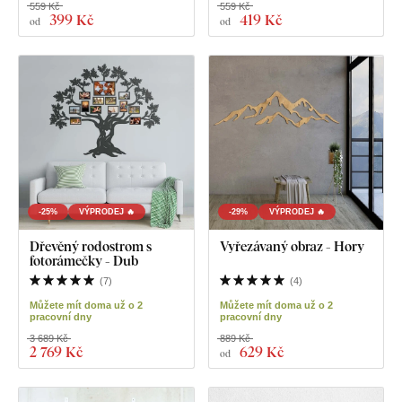
559 Kč
559 Kč
399 Kč
419 Kč
od
od
-25%
VÝPRODEJ 🔥
-29%
VÝPRODEJ 🔥
Dřevěný rodostrom s
Vyřezávaný obraz - Hory
fotorámečky - Dub
(
7
)
(
4
)
Můžete mít doma už o 2
Můžete mít doma už o 2
pracovní dny
pracovní dny
3 689 Kč
889 Kč
2 769 Kč
629 Kč
od