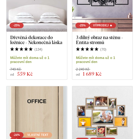
-25%
-25%
VÝPRODEJ 🔥
Dřevěná dekorace do
3 dílný obraz na stěnu -
ložnice - Nekonečná láska
Entita stromů
(
134
)
(
70
)
Můžete mít doma už o 1
Můžete mít doma už o 1
pracovní den
pracovní den
749 Kč
2 249 Kč
559 Kč
1 689 Kč
od
od
-24%
VLASTNÍ TEXT