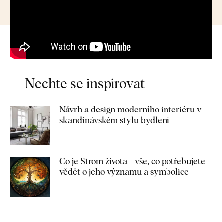
Nechte se inspirovat
Návrh a design moderního interiéru v
skandinávském stylu bydlení
Co je Strom života - vše, co potřebujete
vědět o jeho významu a symbolice