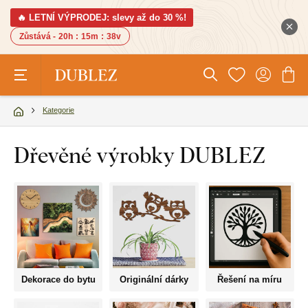
🔥 LETNÍ VÝPRODEJ: slevy až do 30 %!
Zůstává -
20h
:
15m
:
37v
Kategorie
Dřevěné výrobky DUBLEZ
Dekorace do bytu
Originální dárky
Řešení na míru