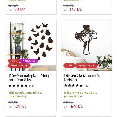
129 Kč
169 Kč
99 Kč
129 Kč
od
od
-24%
VÝHODNĚ
VÝPRODEJ 🔥
-30%
VÝPRODEJ 🔥
Dřevěná nálepka - Motýli
Dřevěný kříž na zeď s
na stěnu 8 ks
Ježíšem
(
45
)
(
57
)
Můžete mít doma už o 2
Můžete mít doma už o 1
pracovní dny
pracovní den
169 Kč
669 Kč
129 Kč
469 Kč
od
od