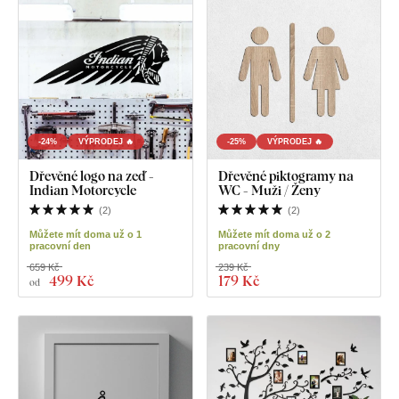
-24%
VÝPRODEJ 🔥
-25%
VÝPRODEJ 🔥
Dřevěné logo na zeď -
Dřevěné piktogramy na
Indian Motorcycle
WC - Muži / Ženy
(
2
)
(
2
)
Můžete mít doma už o 1
Můžete mít doma už o 2
pracovní den
pracovní dny
659 Kč
239 Kč
499 Kč
179 Kč
od