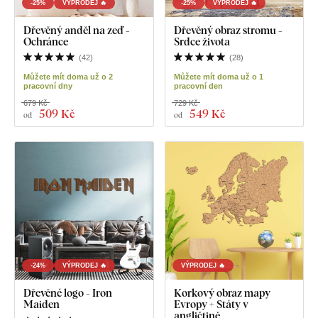
-25%
VÝPRODEJ 🔥
-25%
VÝPRODEJ 🔥
Dřevěný anděl na zeď -
Dřevěný obraz stromu -
Ochránce
Srdce života
(
42
)
(
28
)
Můžete mít doma už o 2
Můžete mít doma už o 1
pracovní dny
pracovní den
679 Kč
729 Kč
509 Kč
549 Kč
od
od
-24%
VÝPRODEJ 🔥
VÝPRODEJ 🔥
Dřevěné logo - Iron
Korkový obraz mapy
Maiden
Evropy + Státy v
angličtině