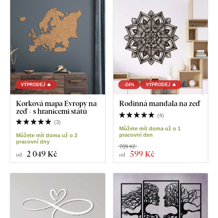
VÝPRODEJ 🔥
-24%
VÝPRODEJ 🔥
Korková mapa Evropy na
Rodinná mandala na zeď
zeď - s hranicemi států
(
4
)
(
3
)
Můžete mít doma už o 1
pracovní den
Můžete mít doma už o 2
pracovní dny
789 Kč
2 049 Kč
599 Kč
od
od