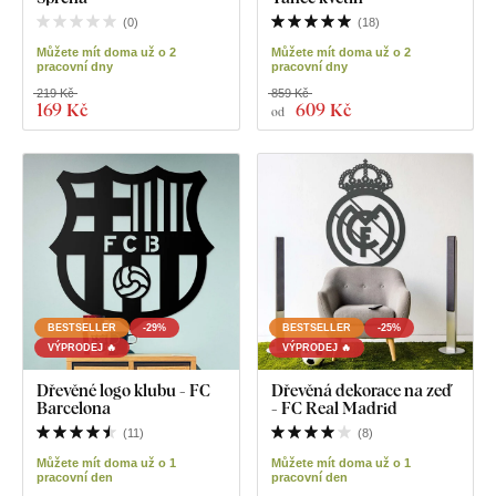
(
0
)
(
18
)
Můžete mít doma už o 2
Můžete mít doma už o 2
pracovní dny
pracovní dny
219 Kč
859 Kč
169 Kč
609 Kč
od
BESTSELLER
-29%
BESTSELLER
-25%
VÝPRODEJ 🔥
VÝPRODEJ 🔥
Dřevěné logo klubu - FC
Dřevěná dekorace na zeď
Barcelona
- FC Real Madrid
(
11
)
(
8
)
Můžete mít doma už o 1
Můžete mít doma už o 1
pracovní den
pracovní den