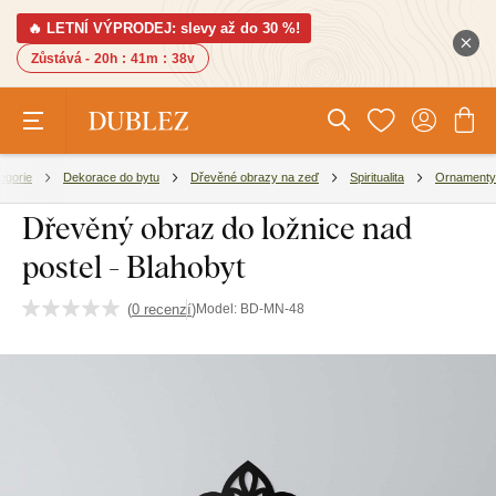
🔥 LETNÍ VÝPRODEJ: slevy až do 30 %!
Zůstává -
20h
:
41m
:
37v
egorie
Dekorace do bytu
Dřevěné obrazy na zeď
Spiritualita
Ornamenty
Dřevěný obraz do ložnice nad
postel - Blahobyt
(
0 recenzí
)
Model:
BD-MN-48