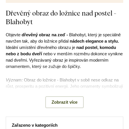
Dřevěný obraz do ložnice nad postel -
Blahobyt
Objevte
dřevěný obraz na zeď -
Blahobyt, který je speciálně
navržen tak, aby do ložnice přidal
nádech elegance a stylu.
Ideální umístění dřevěného obrazu je
nad postel, komodu
nebo z bodu dveří
nebo v menším rozměru dokonce vynikne
nad dveřmi. Vyřezávaný obraz je inspirován moderním
ornamentem, který se zužuje do špičky.
Význam:
Obraz do ložnice - Blahobyt v sobě nese odkaz na
růst, prosperitu a pozitivní energii. Jeho ornamenty symbolizují
směřování k vyšším cílům.
Zobrazit více
Hlavní výhody produktu:
Zařazeno v kategoriích
Skvěle se hodí do ložnice nad postel