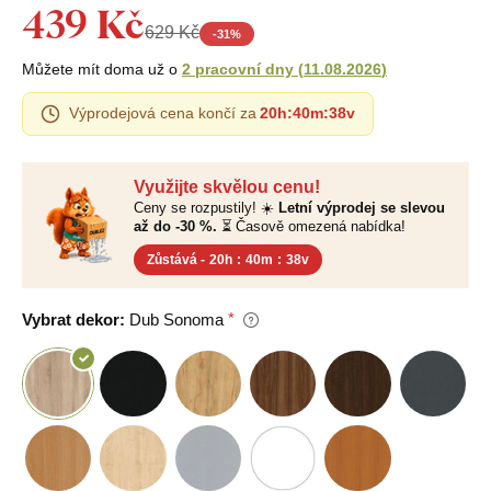
439 Kč
629 Kč
-
31
%
Můžete mít doma už o
2 pracovní dny
(
11.08.2026
)
Výprodejová cena končí za
20h
:
40m
:
37v
Využijte skvělou cenu!
Ceny se rozpustily! ☀️
Letní výprodej se slevou
až do -30 %.
⏳ Časově omezená nabídka!
Zůstává -
20h
:
40m
:
37v
Vybrat dekor:
Dub Sonoma