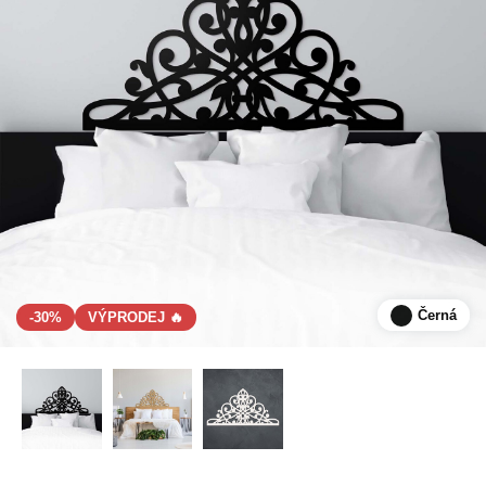
Černá
-30%
VÝPRODEJ 🔥