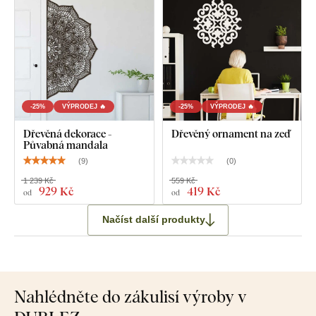
-25%
VÝPRODEJ 🔥
-25%
VÝPRODEJ 🔥
Dřevěná dekorace -
Dřevěný ornament na zeď
Půvabná mandala
(
9
)
(
0
)
1 239 Kč
559 Kč
929 Kč
419 Kč
od
od
Načíst další produkty
Nahlédněte do zákulisí výroby v