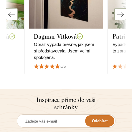
wská
Dagmar Vítková
Patrici
.
Obraz vypadá přesně, jak jsem
Vypadá úža
si představovala. Jsem velmi
to zpraco
spokojená.
5/5
Inspirace přímo do vaší
schránky
Odebírat