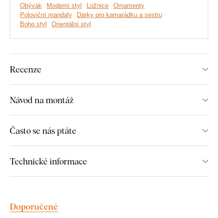
Obývák
Moderní styl
Ložnice
Ornamenty
Poloviční mandaly
Dárky pro kamarádku a sestru
Originální design obrazu
Boho styl
Orientální styl
Jednoduchá montáž na zeď
Ekologická výroba ze dřeva
Recenze
Na výběr mnoho dekorů
Návod na montáž
Montáž, kterou zvládne každý:
Často se nás ptáte
Instalace dekorace je opravdu snadná :) Pro zavěšení
Technické informace
doporučujeme použít pěnovou lepicí pásku nebo malé hřebíky.
Bez vrtání, jednoduše a rychle.
Toto příslušenství si můžete pohodlně
dokoupit přímo v
Doporučené
našem e-shopu
u produktu.