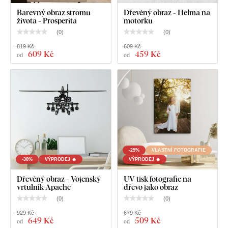
Barevný obraz stromu
Dřevěný obraz - Helma na
života - Prosperita
motorku
(
0
)
(
0
)
819 Kč
609 Kč
609 Kč
459 Kč
od
od
-25%
VLASTNÍ FOTOGRAFIE
-30%
VÝPRODEJ 🔥
VÝPRODEJ 🔥
Dřevěný obraz - Vojenský
UV tisk fotografie na
vrtulník Apache
dřevo jako obraz
(
0
)
(
0
)
929 Kč
679 Kč
649 Kč
509 Kč
od
od