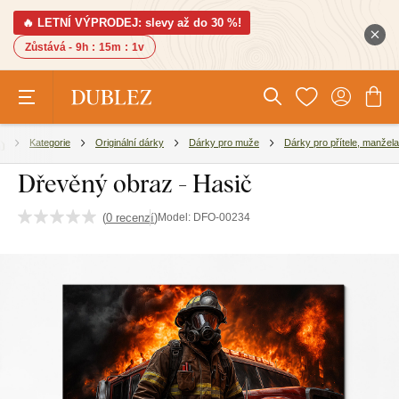
🔥 LETNÍ VÝPRODEJ: slevy až do 30 %!
Zůstává -
9h
:
15m
:
1v
Kategorie
Originální dárky
Dárky pro muže
Dárky pro přítele, manžela
Dřevěný obraz - Hasič
(
0 recenzí
)
Model:
DFO-00234