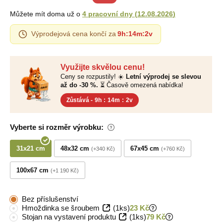
Můžete mít doma už o
4 pracovní dny
(
12.08.2026
)
Výprodejová cena končí za
9h
:
14m
:
1v
Využijte skvělou cenu!
Ceny se rozpustily! ☀️
Letní výprodej se slevou
až do -30 %.
⏳ Časově omezená nabídka!
Zůstává -
9h
:
14m
:
1v
Vyberte si rozměr výrobku:
31x21 cm
48x32 cm
67x45 cm
+340 Kč
+760 Kč
100x67 cm
+1 190 Kč
Bez příslušenství
Hmoždinka se šroubem
(1ks)
23 Kč
Stojan na vystavení produktu
(1ks)
79 Kč