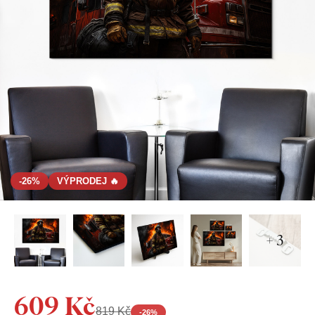
-26%
VÝPRODEJ 🔥
+ 3
609 Kč
819 Kč
-
26
%