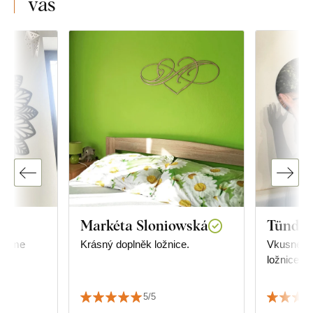
vás
Markéta Sloniowská
Tünde 
ujeme
Krásný doplněk ložnice.
Vkusné, u
ložnice.
5/5