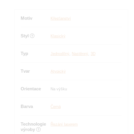
Motiv
Křesťanství
Styl
Klasický
Typ
Jednodílný
,
Nastěnný
,
3D
Tvar
Atypický
Orientace
Na výšku
Barva
Černá
Technologie
Řezání laserem
výroby