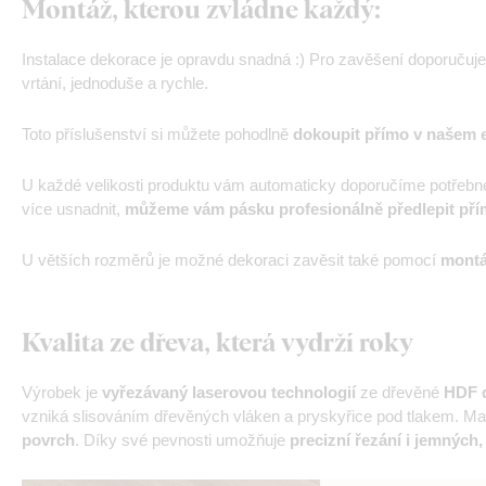
Montáž, kterou zvládne každý:
Instalace dekorace je opravdu snadná :) Pro zavěšení doporučuj
vrtání, jednoduše a rychle.
Toto příslušenství si můžete pohodlně
dokoupit přímo v našem 
U každé velikosti produktu vám automaticky doporučíme potřebn
více usnadnit,
můžeme vám pásku profesionálně předlepit pří
U větších rozměrů je možné dekoraci zavěsit také pomocí
montá
Kvalita ze dřeva, která vydrží roky
Výrobek je
vyřezávaný laserovou technologií
ze dřevěné
HDF d
vzniká slisováním dřevěných vláken a pryskyřice pod tlakem. Mat
povrch
. Díky své pevnosti umožňuje
precizní řezání i jemných,