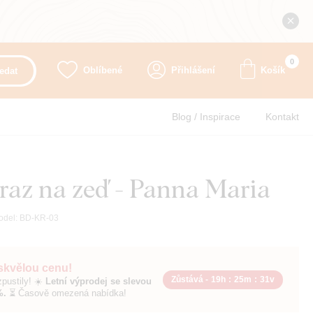
0
Oblíbené
Přihlášení
Košík
edat
Blog / Inspirace
Kontakt
raz na zeď - Panna Maria
odel:
BD-KR-03
 skvělou cenu!
Zůstává -
19h
:
25m
:
30v
pustily! ☀️
Letní výprodej se slevou
%.
⏳ Časově omezená nabídka!