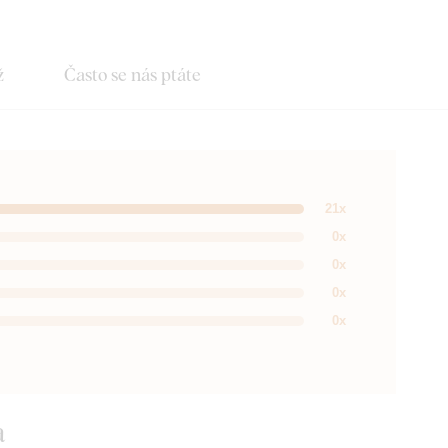
ž
Často se nás ptáte
21x
0x
0x
0x
0x
a