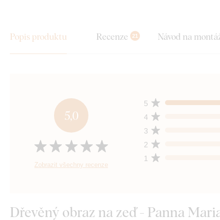
Popis produktu
Recenze
Návod na montá
21
5
5,0
4
3
2
1
Zobrazit všechny recenze
Dřevěný obraz na zeď - Panna Mari