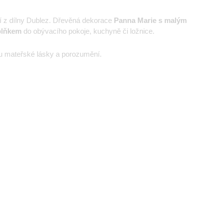
í z dílny Dublez. Dřevěná dekorace
Panna Marie s malým
plňkem
do obývacího pokoje, kuchyně či ložnice.
u mateřské lásky a porozumění.