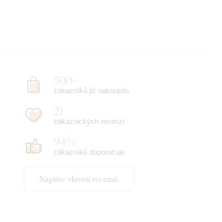
500+
zákazníků již nakoupilo
21
zákaznických recenzí
94%
zákazníků doporučuje
Napište vlastní recenzi.