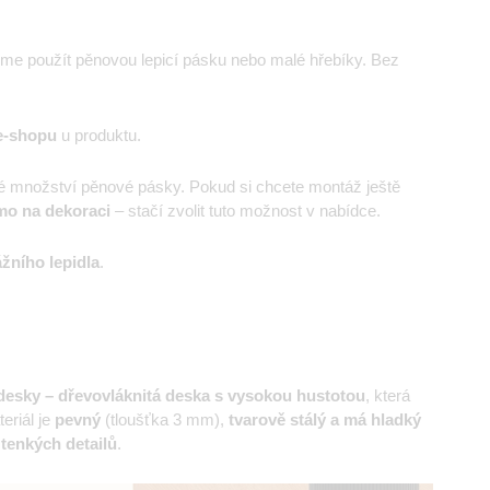
eme použít pěnovou lepicí pásku nebo malé hřebíky. Bez
e-shopu
u produktu.
é množství pěnové pásky. Pokud si chcete montáž ještě
mo na dekoraci
– stačí zvolit tuto možnost v nabídce.
žního lepidla
.
esky – dřevovláknitá deska s vysokou hustotou
, která
eriál je
pevný
(tloušťka 3 mm),
tvarově stálý a má hladký
 tenkých detailů
.