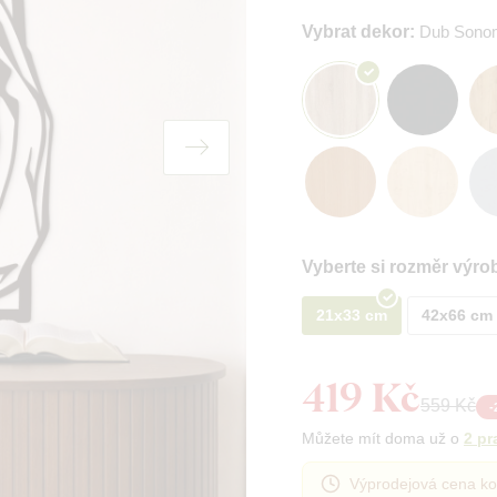
Vybrat dekor:
Dub Sono
Vyberte si rozměr výro
21x33 cm
42x66 cm
419 Kč
559 Kč
-
Můžete mít doma už o
2 pr
Výprodejová cena ko