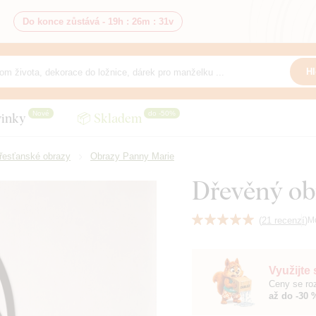
Do konce zůstává -
19h
:
26m
:
30v
Hl
Nové
do -50%
inky
📦 Skladem
řesťanské obrazy
Obrazy Panny Marie
Dřevěný ob
(
21 recenzí
)
M
Využijte
Ceny se roz
až do -30 