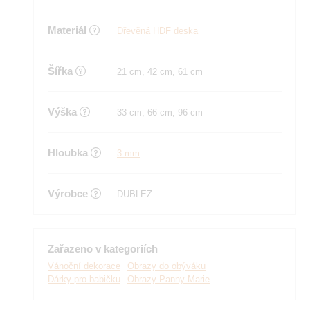
Materiál
Dřevěná HDF deska
Šířka
21 cm, 42 cm, 61 cm
Výška
33 cm, 66 cm, 96 cm
Hloubka
3 mm
Výrobce
DUBLEZ
Zařazeno v kategoriích
Vánoční dekorace
Obrazy do obýváku
Dárky pro babičku
Obrazy Panny Marie