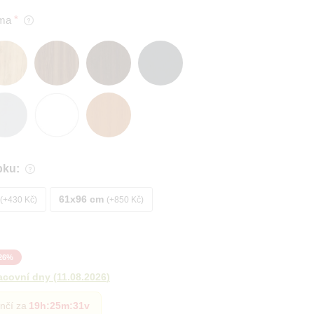
ma
bku:
61x96 cm
+430 Kč
+850 Kč
26
%
acovní dny
(
11.08.2026
)
nčí za
19h
:
25m
:
30v