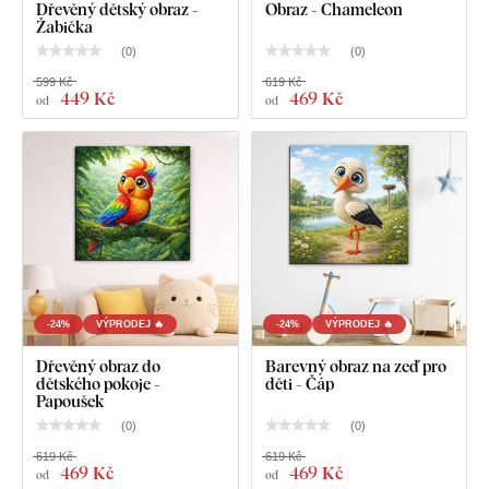
Dřevěný dětský obraz -
Obraz - Chameleon
Žabička
(
0
)
(
0
)
599 Kč
619 Kč
449 Kč
469 Kč
od
od
-24%
VÝPRODEJ 🔥
-24%
VÝPRODEJ 🔥
Dřevěný obraz do
Barevný obraz na zeď pro
dětského pokoje -
děti - Čáp
Papoušek
(
0
)
(
0
)
619 Kč
619 Kč
469 Kč
469 Kč
od
od