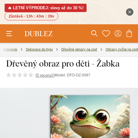
🔥 LETNÍ VÝPRODEJ: slevy až do 30 %!
Zůstává -
13h
:
43m
:
38v
Kategorie
Dekorace do bytu
Dřevěné obrazy na zeď
Obrazy zvířat na zeď
Dřevěný obraz pro děti - Žabka
(
0 recenzí
)
Model:
DFO-OZ-0087