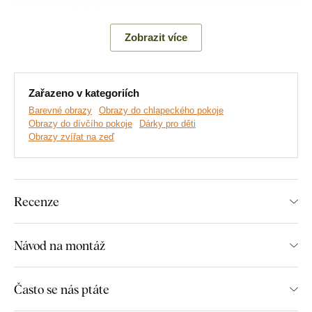
Zobrazit více
Zařazeno v kategoriích
Barevné obrazy
Obrazy do chlapeckého pokoje
Obrazy do dívčího pokoje
Dárky pro děti
Obrazy zvířat na zeď
Vyrábíme prémiové obrazy DUBLEZ tištěné na dřevěné
desce.
Používáme přitom
nejmodernější technologie
a
nejkvalitnější barvy na trhu
. Motiv tiskneme přímo na desku
Recenze
a následně vyřezáváme pomocí laseru. Díky tomu má obraz z
boku elegantní tmavě hnědý okraj, který ještě více zvýrazní
motiv.
Návod na montáž
Často se nás ptáte
Objevte výhody dřevěných tištěných