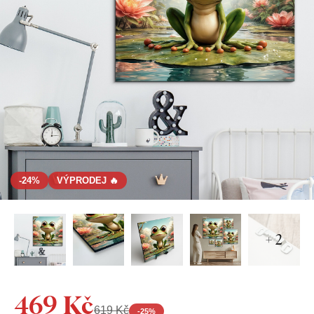
-24%
VÝPRODEJ 🔥
+ 2
469 Kč
619 Kč
-
25
%