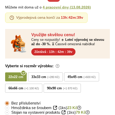
Můžete mít doma už o
4 pracovní dny
(
13.08.2026
)
Výprodejová cena končí za
13h
:
42m
:
38v
Využijte skvělou cenu!
Ceny se rozpustily! ☀️
Letní výprodej se slevou
až do -30 %.
⏳ Časově omezená nabídka!
Zůstává -
13h
:
42m
:
38v
Vyberte si rozměr výrobku:
22x22 cm
33x33 cm
45x45 cm
+280 Kč
+600 Kč
66x66 cm
90x90 cm
+1 100 Kč
+1 870 Kč
Bez příslušenství
Hmoždinka se šroubem
(1ks)
23 Kč
Stojan na vystavení produktu
(1ks)
79 Kč