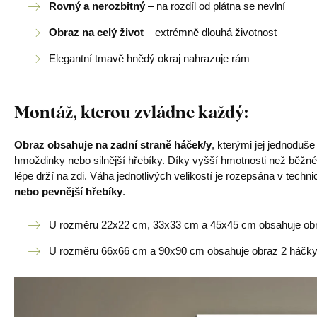
Rovný a nerozbitný
– na rozdíl od plátna se nevlní
Obraz na celý život
– extrémně dlouhá životnost
Elegantní tmavě hnědý okraj nahrazuje rám
Montáž, kterou zvládne každý
:
Obraz obsahuje na zadní straně háček/y
, kterými jej jednoduš
hmoždinky nebo silnější hřebíky. Díky vyšší hmotnosti než běžné
lépe drží na zdi. Váha jednotlivých velikostí je rozepsána v tech
nebo pevnější hřebíky
.
U rozměru 22x22 cm, 33x33 cm a 45x45 cm obsahuje obr
U rozměru 66x66 cm a 90x90 cm obsahuje obraz 2 háčky