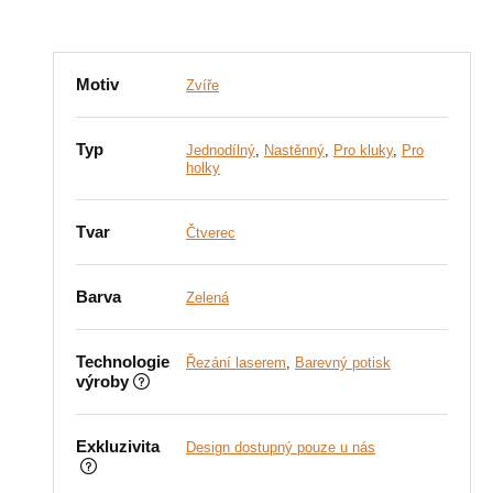
Motiv
Zvíře
Typ
Jednodílný
,
Nastěnný
,
Pro kluky
,
Pro
holky
Tvar
Čtverec
Barva
Zelená
Technologie
Řezání laserem
,
Barevný potisk
výroby
Exkluzivita
Design dostupný pouze u nás