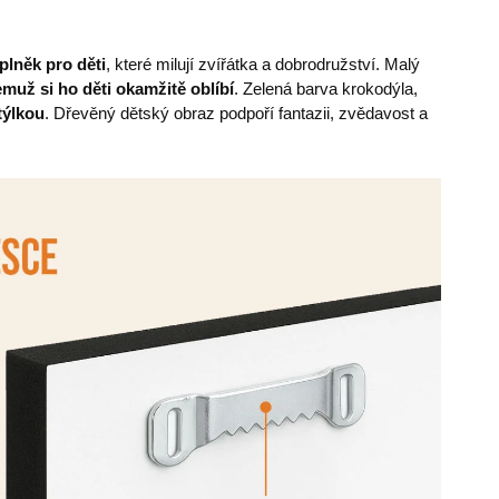
lněk pro děti
, které milují zvířátka a dobrodružství. Malý
emuž si ho děti okamžitě oblíbí
. Zelená barva krokodýla,
týlkou
. Dřevěný dětský obraz podpoří fantazii, zvědavost a