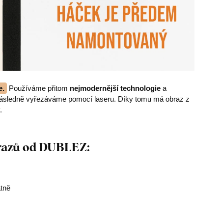
e.
Používáme přitom
nejmodernější technologie
a
následně vyřezáváme pomocí laseru. Díky tomu má obraz z
.
brazů od DUBLEZ:
átně