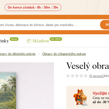
Do konce zůstává -
8h
:
50m
:
37v
Hl
Nové
do -50%
inky
📦 Skladem
razy do dětského pokoje
Obrazy do chlapeckého pokoje
Veselý obra
(
0 recenzí
)
Mo
Využijte
Ceny se roz
až do -30 