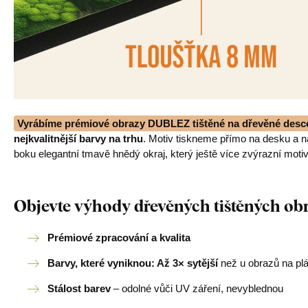
Vyrábíme prémiové obrazy DUBLEZ tištěné na dřevěné desc
nejkvalitnější barvy na trhu
. Motiv tiskneme přímo na desku a 
boku elegantní tmavě hnědý okraj, který ještě více zvýrazní motiv
Objevte výhody dřevěných tištěných o
Prémiové zpracování a kvalita
Barvy, které vyniknou: Až 3× sytější
než u obrazů na pl
Stálost barev
– odolné vůči UV záření, nevyblednou