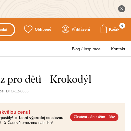
0
Oblíbené
Přihlášení
Košík
edat
Blog / Inspirace
Kontakt
z pro děti - Krokodýl
del:
DFO-OZ-0086
 skvělou cenu!
Zůstává -
8h
:
49m
:
37v
pustily! ☀️
Letní výprodej se slevou
%.
⏳ Časově omezená nabídka!