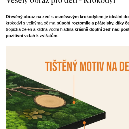
Dřevěný obraz na zeď s usměvavým krokodýlem je ideální dop
krokodýl s velkýma očima
působí roztomile a přátelsky, díky č
tropická zeleň a klidná vodní hladina
krásně doplní zeď nad pos
pozitivní vztah k zvířatům.