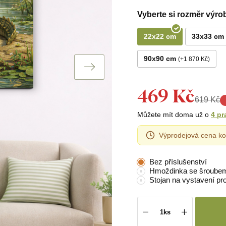
Vyberte si rozměr výro
22x22 cm
33x33 cm
90x90 cm
+1 870 Kč
469 Kč
619 Kč
Můžete mít doma už o
4 pr
Výprodejová cena ko
Bez příslušenství
Hmoždinka se šroube
Stojan na vystavení pr