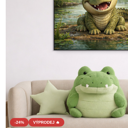
-24%
VÝPRODEJ 🔥