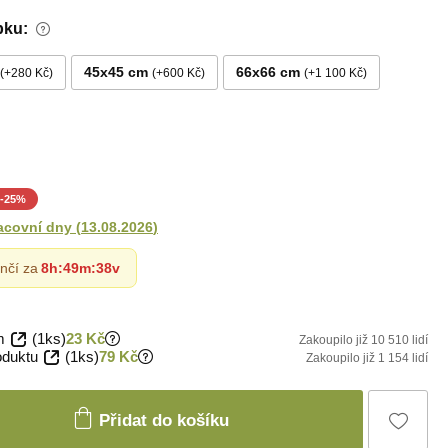
bku:
45x45 cm
66x66 cm
+280 Kč
+600 Kč
+1 100 Kč
-
25
%
acovní dny
(
13.08.2026
)
nčí za
8h
:
49m
:
37v
m
(1ks)
23 Kč
Zakoupilo již 10 510 lidí
oduktu
(1ks)
79 Kč
Zakoupilo již 1 154 lidí
Přidat do košíku