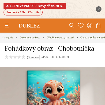
🔥 LETNÍ VÝPRODEJ: slevy až do 30 %!
Zůstává -
15h
:
22m
:
7v
Kategorie
Dekorace do bytu
Dřevěné obrazy na zeď
Obrazy zvířat na zeď
Pohádkový obraz - Chobotnička
(
0 recenzí
)
Model:
DFO-OZ-0083