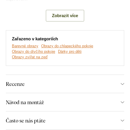
Zobrazit více
Zařazeno v kategoriích
Barevné obrazy
Obrazy do chlapeckého pokoje
Obrazy do dívčího pokoje
Dárky pro děti
Obrazy zvířat na zeď
Vyrábíme prémiové obrazy DUBLEZ tištěné na dřevěné
Recenze
desce.
Používáme přitom
nejmodernější technologie
a
nejkvalitnější barvy na trhu
. Motiv tiskneme přímo na desku
a následně vyřezáváme pomocí laseru. Díky tomu má obraz z
Návod na montáž
boku elegantní tmavě hnědý okraj, který ještě více zvýrazní
motiv.
Často se nás ptáte