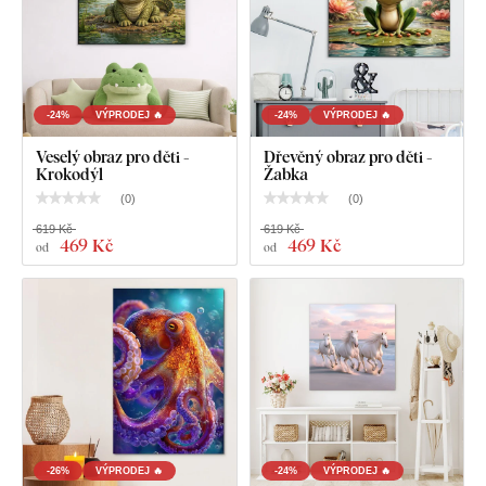
-24%
VÝPRODEJ 🔥
-24%
VÝPRODEJ 🔥
Veselý obraz pro děti -
Dřevěný obraz pro děti -
Co najdete v balíku?
Krokodýl
Žabka
(
0
)
(
0
)
Rozprávkový obraz - Chobotnička
619 Kč
619 Kč
469 Kč
469 Kč
od
od
Vopředu namontovaný háček / háčky na druhé straně
obrazu
Přehledný návod na montáž
-26%
VÝPRODEJ 🔥
-24%
VÝPRODEJ 🔥