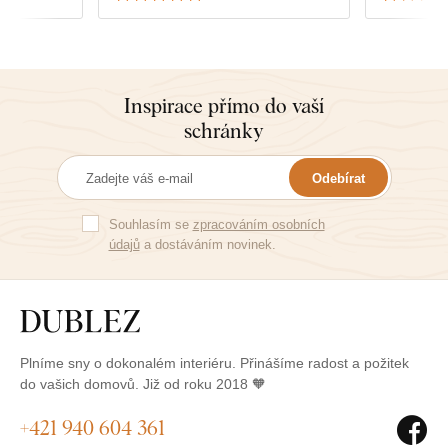
ký dražší.
stí a
tisk a né
kdy zdá,
rvy
Inspirace přímo do vaší
abalené.
schránky
poslední
Odebírat
Souhlasím se
zpracováním osobních
údajů
a dostáváním novinek.
Plníme sny o dokonalém interiéru. Přinášíme radost a požitek
do vašich domovů. Již od roku 2018 🧡
+421 940 604 361