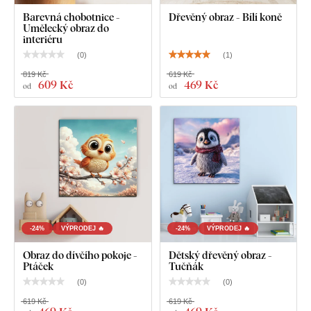
Barevná chobotnice -
Dřevěný obraz - Bílí koně
Umělecký obraz do
interiéru
(
0
)
(
1
)
819 Kč
619 Kč
609 Kč
469 Kč
od
od
-24%
VÝPRODEJ 🔥
-24%
VÝPRODEJ 🔥
Obraz do dívčího pokoje -
Dětský dřevěný obraz -
Ptáček
Tučňák
(
0
)
(
0
)
619 Kč
619 Kč