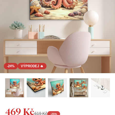
-24%
VÝPRODEJ 🔥
+ 2
469 Kč
619 Kč
-
25
%