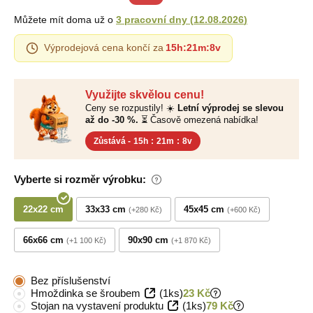
Můžete mít doma už o
3 pracovní dny
(
12.08.2026
)
Výprodejová cena končí za
15h
:
21m
:
7v
Využijte skvělou cenu!
Ceny se rozpustily! ☀️
Letní výprodej se slevou
až do -30 %.
⏳ Časově omezená nabídka!
Zůstává -
15h
:
21m
:
7v
Vyberte si rozměr výrobku:
22x22 cm
33x33 cm
45x45 cm
+280 Kč
+600 Kč
66x66 cm
90x90 cm
+1 100 Kč
+1 870 Kč
Bez příslušenství
Hmoždinka se šroubem
(1ks)
23 Kč
Stojan na vystavení produktu
(1ks)
79 Kč