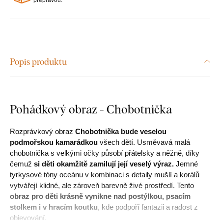
Popis produktu
Pohádkový obraz - Chobotnička
Rozprávkový obraz
Chobotnička bude veselou
podmořskou kamarádkou
všech dětí. Usměvavá malá
chobotnička s velkými očky působí přátelsky a něžně, díky
čemuž
si děti okamžitě zamilují její veselý výraz.
Jemné
tyrkysové tóny oceánu v kombinaci s detaily mušlí a korálů
vytvářejí klidné, ale zároveň barevně živé prostředí. Tento
obraz pro děti krásně vynikne nad postýlkou, psacím
stolkem i v hracím koutku
, kde podpoří fantazii a radost z
objevování.