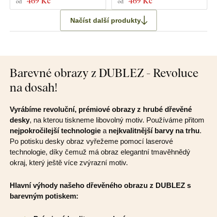
469 Kč
469 Kč
od
od
Načíst další produkty
Barevné obrazy z DUBLEZ - Revoluce
na dosah!
Vyrábíme revoluční, prémiové obrazy z hrubé dřevěné
desky
, na kterou tiskneme libovolný motiv. Používáme přitom
nejpokročilejší technologie
a
nejkvalitnější barvy na trhu
.
Po potisku desky obraz vyřežeme pomocí laserové
technologie, díky čemuž má obraz elegantní tmavěhnědý
okraj, který ještě více zvýrazní motiv.
Hlavní výhody našeho dřevěného obrazu z DUBLEZ s
barevným potiskem: