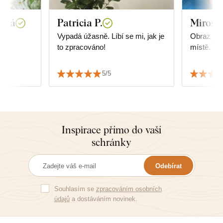
wská
Patricia P.
Mirosl
.
Vypadá úžasně. Líbí se mi, jak je
Obraz je 
to zpracováno!
místě. Děku
5/5
Inspirace přímo do vaší
schránky
Odebírat
Souhlasím se
zpracováním osobních
údajů
a dostáváním novinek.