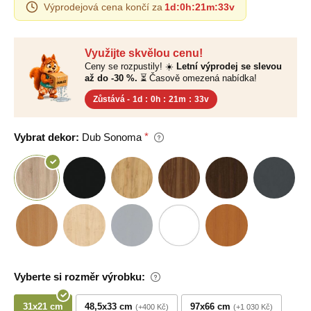
Výprodejová cena končí za
1d
:
0h
:
21m
:
32v
Využijte skvělou cenu!
Ceny se rozpustily! ☀️
Letní výprodej se slevou
až do -30 %.
⏳ Časově omezená nabídka!
Zůstává -
1d
:
0h
:
21m
:
32v
Vybrat dekor:
Dub Sonoma
Vyberte si rozměr výrobku:
31x21 cm
48,5x33 cm
97x66 cm
+400 Kč
+1 030 Kč