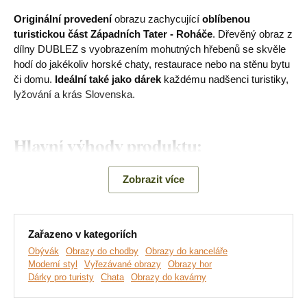
Originální provedení
obrazu zachycující
oblíbenou
turistickou část Západních Tater - Roháče
. Dřevěný obraz z
dílny DUBLEZ s vyobrazením mohutných hřebenů se skvěle
hodí do jakékoliv horské chaty, restaurace nebo na stěnu bytu
či domu.
Ideální také jako dárek
každému nadšenci turistiky,
lyžování a krás Slovenska.
Hlavní výhody produktu:
Jedinečný design
Zobrazit více
Obraz slovenských hor
Originální autorský obraz
Zařazeno v kategoriích
Obývák
Obrazy do chodby
Obrazy do kanceláře
3D efekt díky 3 mm silnému materiálu
Moderní styl
Vyřezávané obrazy
Obrazy hor
Dárky pro turisty
Chata
Obrazy do kavárny
Na výběr mnoho dekorů a 3 velikosti