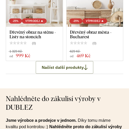
-25%
VÝPRODEJ 🔥
-25%
VÝPRODEJ 🔥
Dřevěný obraz na stěnu -
Dřevěný obraz města -
Listy na stoncích
Bucharest
(
0
)
(
0
)
1 329 Kč
629 Kč
999 Kč
469 Kč
od
od
Načíst další produkty
Nahlédněte do zákulisí výroby v
DUBLEZ
Jsme výrobce a prodejce v jednom.
Díky tomu máme
kvalitu pod kontrolou :)
Nahlédněte proto do zákulisí výroby