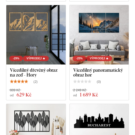
-29%
VÝPRODEJ 🔥
-25%
VÝPRODEJ 🔥
Vícedílný dřevěný obraz
Vícedílný panoramatický
na zeď - Hory
obraz hor
(
2
)
(
0
)
889 Kč
2 249 Kč
629 Kč
1 689 Kč
od
od