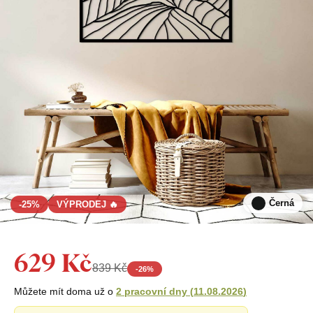
Černá
-25%
VÝPRODEJ 🔥
629 Kč
839 Kč
-
26
%
Můžete mít doma už o
2 pracovní dny
(
11.08.2026
)