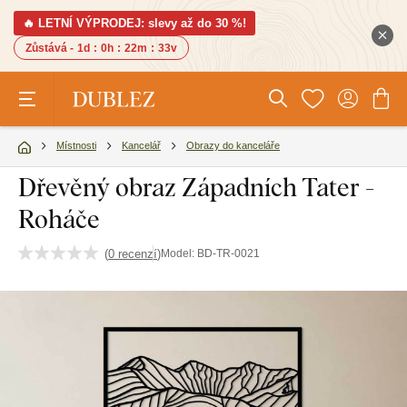
🔥 LETNÍ VÝPRODEJ: slevy až do 30 %!
Zůstává -
1d
:
0h
:
22m
:
32v
Místnosti
Kancelář
Obrazy do kanceláře
Dřevěný obraz Západních Tater -
Roháče
(
0 recenzí
)
Model:
BD-TR-0021