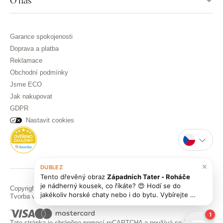
O nás
Garance spokojenosti
Doprava a platba
Reklamace
Obchodní podmínky
Jsme ECO
Jak nakupovat
GDPR
Nastavit cookies
×
DUBLEZ
Tento dřevěný obraz
Západních Tater - Roháče
je nádherný kousek, co říkáte? 😍 Hodí se do
Copyright © DUBLEZ 2026 | Všechna práva vyhrazena
jakékoliv horské chaty nebo i do bytu. Vybírejte i
Tvorba výkonných internetových obchodů od
RIESENIA
z dalších
obrazů na chalupu
!
1
Tato stránka je chráněna pomocí reCAPTCHA a používá se
Pravidla