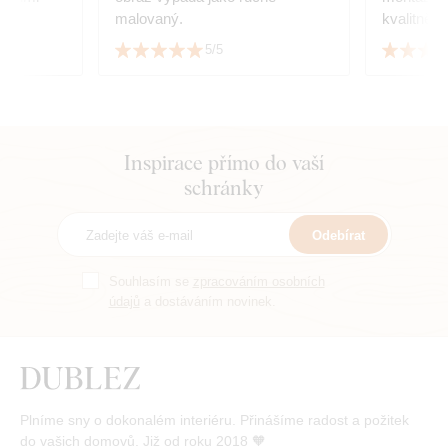
malovaný.
kvalitně z
5/5
Inspirace přímo do vaší
schránky
Odebírat
Souhlasím se
zpracováním osobních
údajů
a dostáváním novinek.
Plníme sny o dokonalém interiéru. Přinášíme radost a požitek
do vašich domovů. Již od roku 2018 🧡