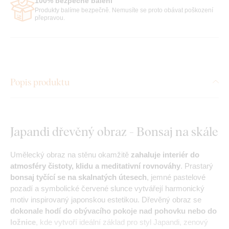
100% bezpečné balení
Produkty balíme bezpečně. Nemusíte se proto obávat poškození
přepravou.
Popis produktu
Japandi dřevěný obraz - Bonsaj na skále
Umělecký obraz na stěnu okamžitě
zahaluje interiér do
atmosféry
čistoty, klidu a meditativní rovnováhy
. Prastarý
bonsaj tyčící se na skalnatých útesech
, jemné pastelové
pozadí a symbolické červené slunce vytvářejí harmonický
motiv inspirovaný japonskou estetikou. Dřevěný obraz se
dokonale hodí do obývacího pokoje nad pohovku nebo do
ložnice
, kde vytvoří ideální základ pro styl Japandi, zenový