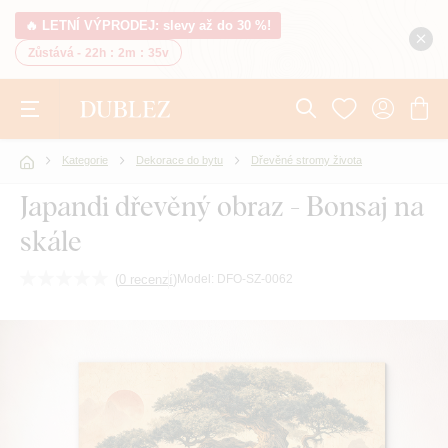
🔥 LETNÍ VÝPRODEJ: slevy až do 30 %!
Zůstává -
22h
:
2m
:
34v
Kategorie
Dekorace do bytu
Dřevěné stromy života
Japandi dřevěný obraz - Bonsaj na
skále
(
0 recenzí
)
Model:
DFO-SZ-0062