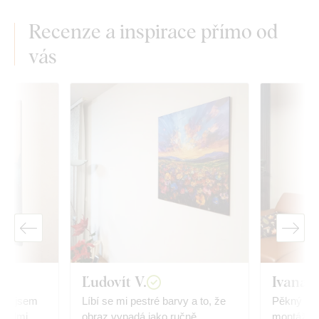
Recenze a inspirace přímo od
vás
Ľudovít V.
Ivana
jak jsem
Líbí se mi pestré barvy a to, že
Pěkný dop
 velmi
obraz vypadá jako ručně
montáž, p