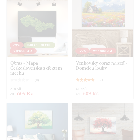
-26%
IMITACE MECHU
VÝPRODEJ 🔥
-26%
VÝPRODEJ 🔥
Obraz - Mapa
Venkovský obraz na zeď -
Československa s efektem
Domek u louky
mechu
(
0
)
(
1
)
819 Kč
819 Kč
609 Kč
609 Kč
od
od