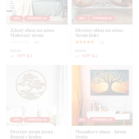
-26%
VÝPRODEJ 🔥
-26%
VÝPRODEJ 🔥
Zelený obraz na stěnu -
Dřevěný obraz na stěnu -
Malovaný strom
Strom lásky
(
0
)
(
1
)
819 Kč
819 Kč
609 Kč
609 Kč
od
od
-26%
VÝPRODEJ 🔥
-26%
VÝPRODEJ 🔥
Dřevěný strom života -
Mozaikový obraz - Strom
Bonsai v kruhu
života