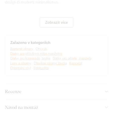
design či moderní minimalismus.
Význam obrazu:
Starobylý bonsaj vás pevně spojí s trpělivostí
a vytrvalostí, zatímco vycházející slunce vnese do prostoru
Zobrazit více
čistou mysl a energii nového začátku.
Zařazeno v kategoriích
Barevné obrazy
Obývák
Dárky pro přítelkyni nebo manželku
Dárky pro kamaráda, bratra
Dárky pro přítele, manžela
Lesy a stromy
Dřevěné stromy života
Kancelář
Orientální styl
Spiritualita
Recenze
Vyrábíme prémiové obrazy DUBLEZ tištěné na dřevěné
desce.
Používáme přitom
nejmodernější technologie
a
Návod na montáž
nejkvalitnější barvy na trhu
. Motiv tiskneme přímo na desku