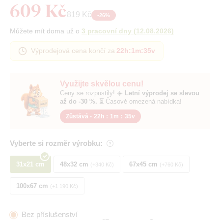
609 Kč
819 Kč
-
26
%
Můžete mít doma už o
3 pracovní dny
(
12.08.2026
)
Výprodejová cena končí za
22h
:
1m
:
35v
Využijte skvělou cenu!
Ceny se rozpustily! ☀️
Letní výprodej se slevou
až do -30 %.
⏳ Časově omezená nabídka!
Zůstává -
22h
:
1m
:
35v
Vyberte si rozměr výrobku:
31x21 cm
48x32 cm
67x45 cm
+340 Kč
+760 Kč
100x67 cm
+1 190 Kč
Bez příslušenství