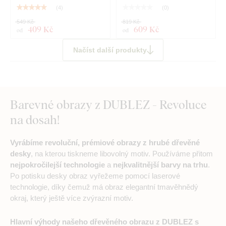
(
4
)
(
0
)
549 Kč
819 Kč
409 Kč
609 Kč
od
od
Načíst další produkty
Barevné obrazy z DUBLEZ - Revoluce
na dosah!
Vyrábíme revoluční, prémiové obrazy z hrubé dřevěné
desky
, na kterou tiskneme libovolný motiv. Používáme přitom
nejpokročilejší technologie
a
nejkvalitnější barvy na trhu
.
Po potisku desky obraz vyřežeme pomocí laserové
technologie, díky čemuž má obraz elegantní tmavěhnědý
okraj, který ještě více zvýrazní motiv.
Hlavní výhody našeho dřevěného obrazu z DUBLEZ s