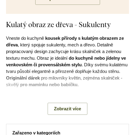
Kulatý obraz ze dřeva - Sukulenty
Vneste do kuchyně
kousek přírody s kulatým obrazem ze
dřeva
, který spojuje sukulenty, mech a dřevo. Detailně
propracovaný design zachycuje krásu skalniček a zelenou
texturu mechu. Obraz je ideální
do kuchyně nebo jídelny ve
venkovském či provensálském stylu
. Díky svému kulatému
tvaru působí elegantně a přirozeně doplňuje každou stěnu.
Originální dárek
pro milovníky květin, zejména skalniček -
skvělý
pro maminku nebo babičku.
Význam obrazu:
Obraz není jen dekorací, je oknem do tichého
příběhu přírody, kde se setkává drsná kůra dřeva a jemná
Zobrazit více
krása zelené vegetace.
Poznámka:
Nejedná se o živý ani stabilizovaný mech.
Motiv mechového obrazu je vytištěný na kvalitní dřevěné
Zařazeno v kategoriích