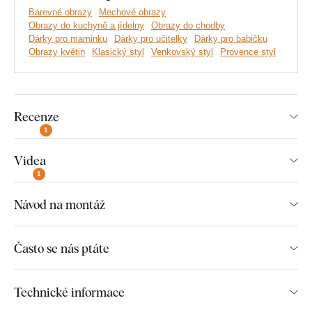
desce.
Barevné obrazy
Mechové obrazy
Obrazy do kuchyně a jídelny
Obrazy do chodby
Dárky pro maminku
Dárky pro učitelky
Dárky pro babičku
Obrazy květin
Klasický styl
Venkovský styl
Provence styl
Recenze
1
Videa
1
Návod na montáž
Vyrábíme prémiové obrazy DUBLEZ tištěné na dřevěné
desce.
Používáme přitom
nejmodernější technologie
a
nejkvalitnější barvy na trhu
. Motiv tiskneme přímo na desku
Často se nás ptáte
a následně vyřezáváme pomocí laseru. Díky tomu má obraz z
boku elegantní tmavě hnědý okraj, který ještě více zvýrazní
motiv.
Technické informace