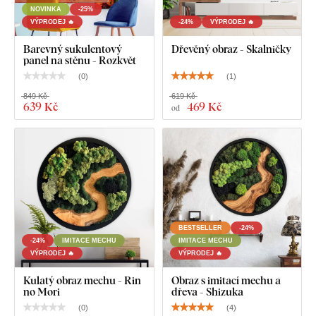
NOVINKA
-25%
VÝPRODEJ 🔥
-24%
VÝPRODEJ 🔥
Barevný sukulentový
Dřevěný obraz - Skalničky
panel na stěnu - Rozkvět
(
0
)
(
1
)
849 Kč
619 Kč
639 Kč
469 Kč
Co najdete v balení?
od
Kulatý obraz ze dřeva - Sukulenty
Předem namontovaný háček na druhé straně obrazu
Přehledný návod na montáž
BESTSELLER
-24%
-24%
IMITACE MECHU
IMITACE MECHU
VÝPRODEJ 🔥
VÝPRODEJ 🔥
Kulatý obraz mechu - Rin
Obraz s imitací mechu a
no Mori
dřeva - Shizuka
(
0
)
(
4
)