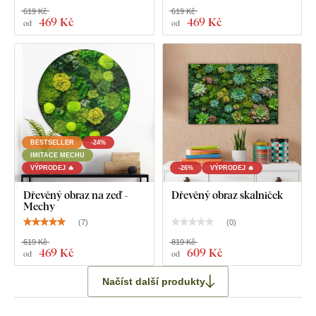
619 Kč
619 Kč
469 Kč
469 Kč
od
od
BESTSELLER
-24%
IMITACE MECHU
VÝPRODEJ 🔥
-26%
VÝPRODEJ 🔥
Dřevěný obraz na zeď -
Dřevěný obraz skalniček
Mechy
(
7
)
(
0
)
619 Kč
819 Kč
469 Kč
609 Kč
od
od
Načíst další produkty