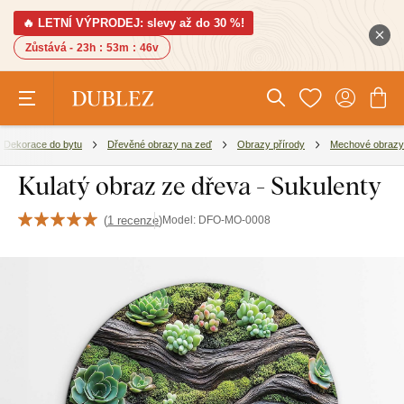
🔥 LETNÍ VÝPRODEJ: slevy až do 30 %!
Zůstává -
23h
:
53m
:
45v
Dekorace do bytu
Dřevěné obrazy na zeď
Obrazy přírody
Mechové obrazy
Kulatý obraz ze dřeva - Sukulenty
(
1 recenze
)
Model:
DFO-MO-0008