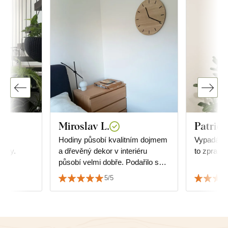
Miroslav L.
Patrici
Hodiny působí kvalitním dojmem
Vypadá úža
árky.
a dřevěný dekor v interiéru
to zpraco
působí velmi dobře. Podařilo se
sladit s dekorem podlahy.
5/5