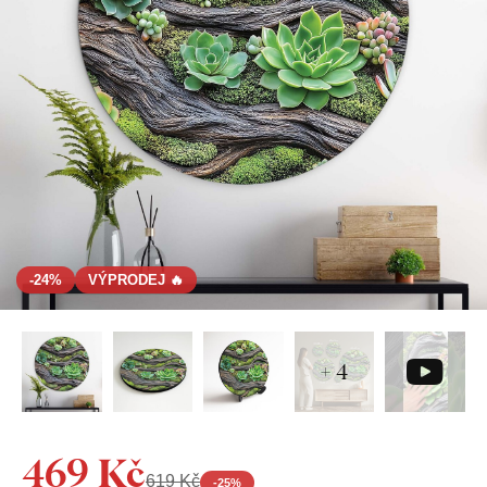
-24%
VÝPRODEJ 🔥
+ 4
469 Kč
619 Kč
-
25
%