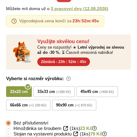
Můžete mít doma už o
3 pracovní dny
(
12.08.2026
)
Výprodejová cena končí za
23h
:
52m
:
45v
Využijte skvělou cenu!
Ceny se rozpustily! ☀️
Letní výprodej se slevou
až do -30 %.
⏳ Časově omezená nabídka!
Zůstává -
23h
:
52m
:
45v
Vyberte si rozměr výrobku:
22x22 cm
33x33 cm
45x45 cm
+280 Kč
+600 Kč
66x66 cm
90x90 cm
+1 100 Kč
+1 870 Kč
Bez příslušenství
Hmoždinka se šroubem
(1ks)
23 Kč
Stojan na vystavení produktu
(1ks)
79 Kč