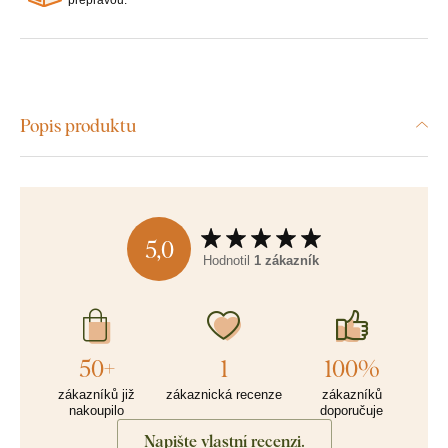
Popis produktu
5,0
Hodnotil
1 zákazník
50+
1
100%
zákazníků již
zákaznická recenze
zákazníků
nakoupilo
doporučuje
Napište vlastní recenzi.