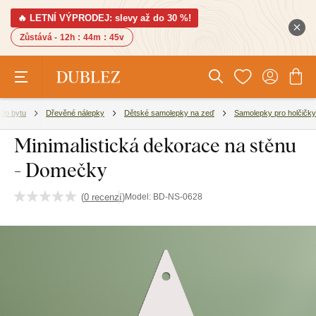
🔥 LETNÍ VÝPRODEJ: slevy až do 30 %!
Zůstává -
12h
:
44m
:
44v
do bytu
Dřevěné nálepky
Dětské samolepky na zeď
Samolepky pro holčičky
Minimalistická dekorace na stěnu
- Domečky
(
0 recenzí
)
Model:
BD-NS-0628