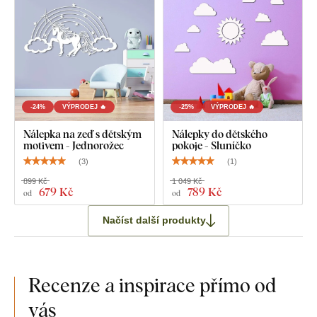
-24%
VÝPRODEJ 🔥
-25%
VÝPRODEJ 🔥
Nálepka na zeď s dětským
Nálepky do dětského
motivem - Jednorožec
pokoje - Sluníčko
(
3
)
(
1
)
899 Kč
1 049 Kč
679 Kč
789 Kč
od
od
Načíst další produkty
Recenze a inspirace přímo od
vás