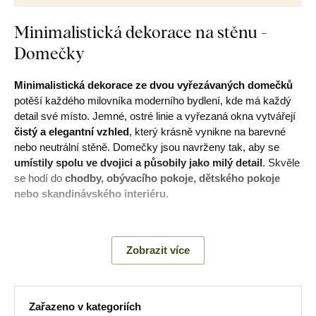
Minimalistická dekorace na stěnu -
Domečky
Minimalistická dekorace ze dvou vyřezávaných domečků
potěší každého milovníka moderního bydlení, kde má každý
detail své místo. Jemné, ostré linie a vyřezaná okna vytvářejí
čistý a elegantní vzhled
, který krásně vynikne na barevné
nebo neutrální stěně. Domečky jsou navrženy tak, aby se
umístily spolu ve dvojici a působily jako milý detail
. Skvěle
se hodí do
chodby, obývacího pokoje, dětského pokoje
nebo skandinávského interiéru.
Hlavní výhody produktu:
Zobrazit více
Originální vyřezávaný motiv domečků
Jednoduchý, moderní a čistý design
Zařazeno v kategoriích