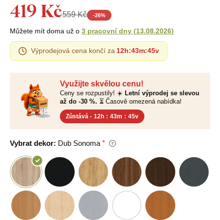
419 Kč
559 Kč
-
26
%
Můžete mít doma už o
3 pracovní dny
(
13.08.2026
)
Výprodejová cena končí za
12h
:
43m
:
44v
Využijte skvělou cenu!
Ceny se rozpustily! ☀️
Letní výprodej se slevou
až do -30 %.
⏳ Časově omezená nabídka!
Zůstává -
12h
:
43m
:
44v
Vybrat dekor:
Dub Sonoma