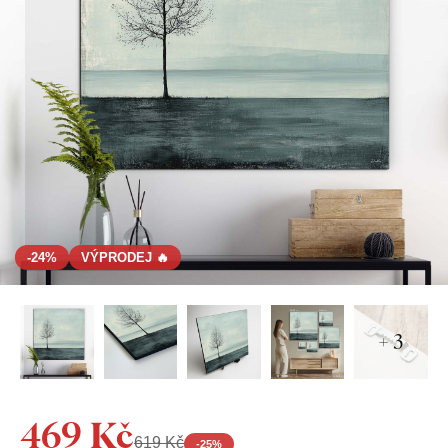
-24%
VÝPRODEJ 🔥
+ 3
469 Kč
619 Kč
-
25
%