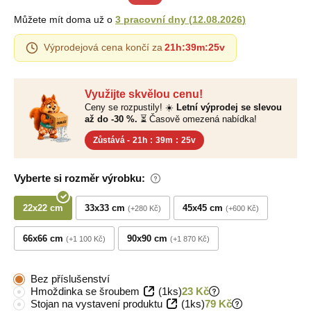
Můžete mít doma už o
3 pracovní dny
(
12.08.2026
)
Výprodejová cena končí za
21h
:
39m
:
25v
Využijte skvělou cenu!
Ceny se rozpustily! ☀️
Letní výprodej se slevou
až do -30 %.
⏳ Časově omezená nabídka!
Zůstává -
21h
:
39m
:
25v
Vyberte si rozměr výrobku:
22x22 cm
33x33 cm
45x45 cm
+280 Kč
+600 Kč
66x66 cm
90x90 cm
+1 100 Kč
+1 870 Kč
Bez příslušenství
Hmoždinka se šroubem
(1ks)
23 Kč
Stojan na vystavení produktu
(1ks)
79 Kč