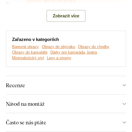
Zobrazit více
Zařazeno v kategoriích
Barevné obrazy
Obrazy do obýváku
Obrazy do chodby
Obrazy do kanceláře
Dárky pro kamaráda, bratra
Minimalistický styl
Lesy a stromy
Vyrábíme prémiové obrazy DUBLEZ tištěné na dřevěné
desce.
Používáme přitom
nejmodernější technologie
a
nejkvalitnější barvy na trhu
. Motiv tiskneme přímo na desku
a následně vyřezáváme pomocí laseru. Díky tomu má obraz z
Recenze
boku elegantní tmavě hnědý okraj, který ještě více zvýrazní
motiv.
Návod na montáž
Objevte výhody dřevěných tištěných
Často se nás ptáte
obrazů od DUBLEZ: