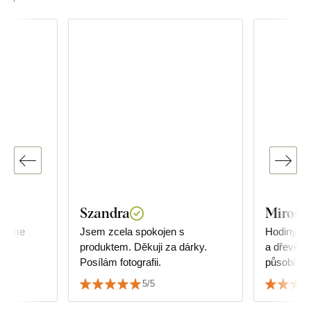
Szandra
Mirosla
ujeme
Jsem zcela spokojen s
Hodiny pů
produktem. Děkuji za dárky.
a dřevěný 
Posílám fotografii.
působí ve
sladit s 
5/5