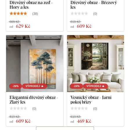
Dřevěný obraz na zeď -
Dřevěný obraz - Březový
Hory a les
les
(
38
)
(
0
)
889 Kč
819 Kč
629 Kč
609 Kč
od
od
-26%
VÝPRODEJ 🔥
-24%
VÝPRODEJ 🔥
Elegantní dřevěný obraz -
Vesnický obraz - Jarní
Zlatý les
pokoj břízy
(
0
)
(
0
)
819 Kč
619 Kč
609 Kč
469 Kč
od
od