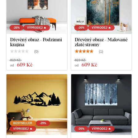
Co najdete v balení?
-26%
VÝPRODEJ 🔥
-26%
VÝPRODEJ 🔥
Dřevěný obraz - Podzimní
Dřevěný obraz - Malované
krajina
zlaté stromy
Minimalistický obraz stromu
(
0
)
(
1
)
Předem namontovaný háček / háčky na druhé straně
819 Kč
819 Kč
obrazu
609 Kč
609 Kč
od
od
Přehledný návod na montáž
BESTSELLER
-29%
VÝPRODEJ 🔥
-26%
VÝPRODEJ 🔥