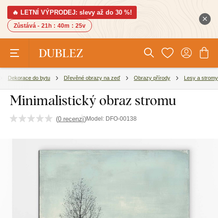
🔥 LETNÍ VÝPRODEJ: slevy až do 30 %!
Zůstává -
21h
:
40m
:
24v
Dekorace do bytu
Dřevěné obrazy na zeď
Obrazy přírody
Lesy a stromy
Minimalistický obraz stromu
(
0 recenzí
)
Model:
DFO-00138