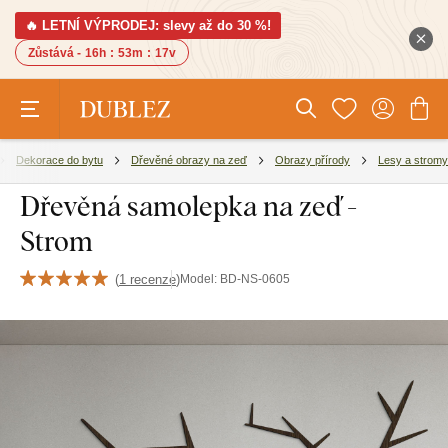
🔥 LETNÍ VÝPRODEJ: slevy až do 30 %!
Zůstává -
16h
:
53m
:
16v
Dekorace do bytu
Dřevěné obrazy na zeď
Obrazy přírody
Lesy a stromy
Dřevěná samolepka na zeď -
Strom
(
1 recenze
)
Model:
BD-NS-0605