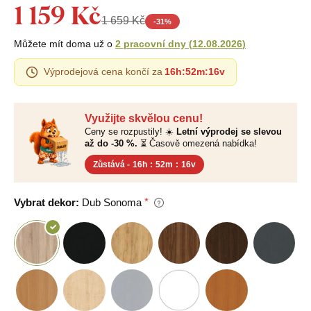
1 159 Kč
1 659 Kč
-
31
%
Můžete mít doma už o
2 pracovní dny
(
12.08.2026
)
Výprodejová cena končí za
16h
:
52m
:
15v
Využijte skvělou cenu!
Ceny se rozpustily! ☀️
Letní výprodej se slevou
až do -30 %.
⏳ Časově omezená nabídka!
Zůstává -
16h
:
52m
:
15v
Vybrat dekor:
Dub Sonoma