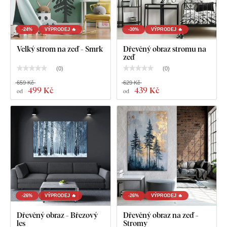
-24%
VÝPRODEJ 🔥
-30%
VÝPRODEJ 🔥
Velký strom na zeď - Smrk
Dřevěný obraz stromu na
zeď
(
0
)
(
0
)
659 Kč
629 Kč
499 Kč
439 Kč
od
od
-26%
VÝPRODEJ 🔥
-26%
VÝPRODEJ 🔥
Dřevěný obraz - Březový
Dřevěný obraz na zeď -
les
Stromy