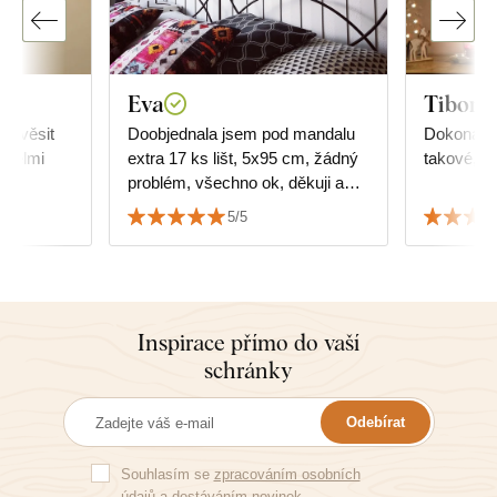
Eva
Tibor R
 pověsit
Doobjednala jsem pod mandalu
Dokonalé,
 Velmi
extra 17 ks lišt, 5x95 cm, žádný
takové, ja
problém, všechno ok, děkuji a
srdečně doporučuji.
5/5
Inspirace přímo do vaší
schránky
Odebírat
Souhlasím se
zpracováním osobních
údajů
a dostáváním novinek.