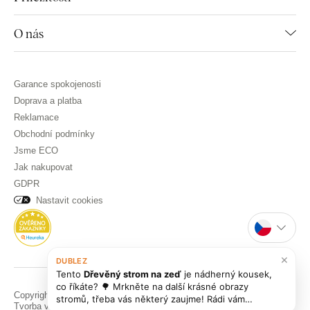
O nás
Garance spokojenosti
Doprava a platba
Reklamace
Obchodní podmínky
Jsme ECO
Jak nakupovat
GDPR
Nastavit cookies
×
DUBLEZ
Tento
Dřevěný strom na zeď
je nádherný kousek,
co říkáte? 🌳 Mrkněte na další krásné obrazy
Copyright © DUBLEZ 2026 | Všechna práva vyhrazena
stromů, třeba vás některý zaujme! Rádi vám
Tvorba výkonných internetových obchodů od
RIESENIA