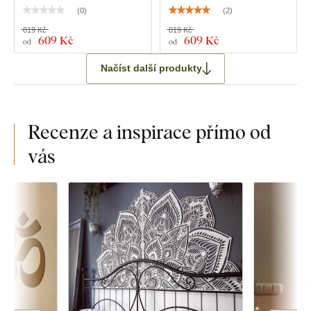
(
0
)
(
2
)
819 Kč
819 Kč
609 Kč
609 Kč
od
od
Načíst další produkty
Recenze a inspirace přímo od
vás