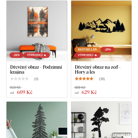
Co najdete v balení?
Dřevěná nálepka na zeď - Strom
BESTSELLER
-29%
-26%
VÝPRODEJ 🔥
VÝPRODEJ 🔥
Dřevěný obraz - Podzimní
Dřevěný obraz na zeď -
krajina
Hory a les
(
0
)
(
38
)
819 Kč
889 Kč
609 Kč
629 Kč
od
od