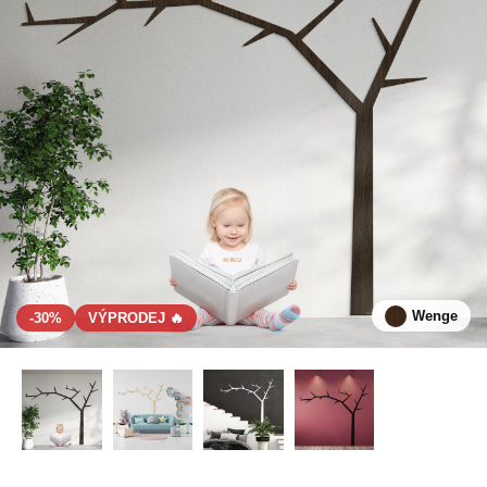
Wenge
-30%
VÝPRODEJ 🔥