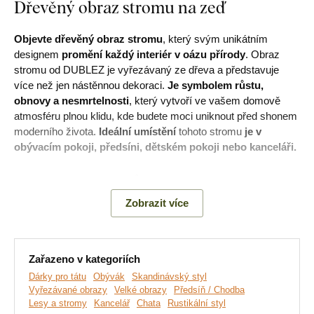
Dřevěný obraz stromu na zeď
Objevte dřevěný obraz stromu
, který svým unikátním
designem
promění každý interiér v oázu přírody
. Obraz
stromu od DUBLEZ je vyřezávaný ze dřeva a představuje
více než jen nástěnnou dekoraci.
Je symbolem růstu,
obnovy a nesmrtelnosti
, který vytvoří ve vašem domově
atmosféru plnou klidu, kde budete moci uniknout před shonem
moderního života.
Ideální umístění
tohoto stromu
je v
obývacím pokoji, předsíni, dětském pokoji nebo kanceláři.
Význam:
Obraz stromu může každému pozorovateli
připomínat jiný strom. Nejčastěji bývá označován jako sekvoj,
Zobrazit více
dub nebo lípa.
Hlavní výhody produktu:
Zařazeno v kategoriích
Dárky pro tátu
Obývák
Skandinávský styl
Vyřezávané obrazy
Velké obrazy
Předsíň / Chodba
Rustikální styl dekorace
Lesy a stromy
Kancelář
Chata
Rustikální styl