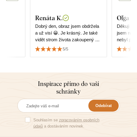
Renáta K.
Oľga I.
Dobrý den, obraz jsem obdržela
Děkuji mo
a už visí 😀. Je krásný. Je také
jsem nadš
vidět strom života zakoupený u
nebyl pos
Vás. Děkuji
doporučuji
5/5
Inspirace přímo do vaší
schránky
Odebírat
Souhlasím se
zpracováním osobních
údajů
a dostáváním novinek.