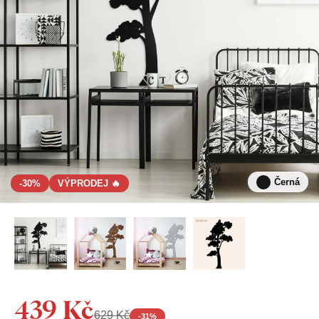
Černá
-30%
VÝPRODEJ 🔥
439 Kč
629 Kč
-
31
%