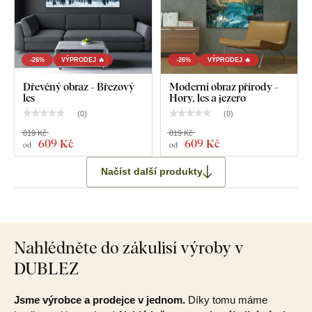
-26%
VÝPRODEJ 🔥
-26%
VÝPRODEJ 🔥
Dřevěný obraz - Březový
Moderní obraz přírody -
les
Hory, les a jezero
(
0
)
(
0
)
819 Kč
819 Kč
609 Kč
609 Kč
od
od
Načíst další produkty
Nahlédněte do zákulisí výroby v
DUBLEZ
Jsme výrobce a prodejce v jednom.
Díky tomu máme