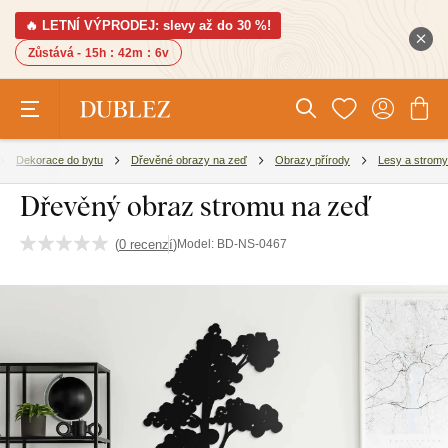
🔥 LETNÍ VÝPRODEJ: slevy až do 30 %!
Zůstává -
15h
:
42m
:
5v
Dekorace do bytu
Dřevěné obrazy na zeď
Obrazy přírody
Lesy a stromy
Dřevěný obraz stromu na zeď
(
0 recenzí
)
Model:
BD-NS-0467