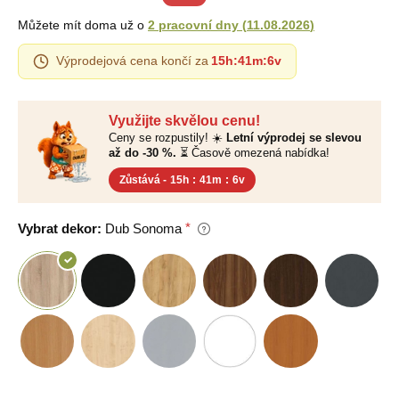
Můžete mít doma už o
2 pracovní dny
(
11.08.2026
)
Výprodejová cena končí za
15h
:
41m
:
5v
Využijte skvělou cenu!
Ceny se rozpustily! ☀️
Letní výprodej se slevou
až do -30 %.
⏳ Časově omezená nabídka!
Zůstává -
15h
:
41m
:
5v
Vybrat dekor:
Dub Sonoma