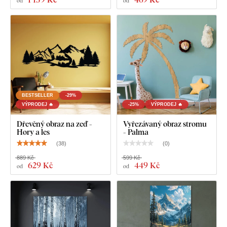
od
od
Co najdete v balení?
Dřevěný obraz stromu na zeď
BESTSELLER
-29%
VÝPRODEJ 🔥
-25%
VÝPRODEJ 🔥
Dřevěný obraz na zeď -
Vyřezávaný obraz stromu
Hory a les
- Palma
(
38
)
(
0
)
889 Kč
599 Kč
629 Kč
449 Kč
od
od