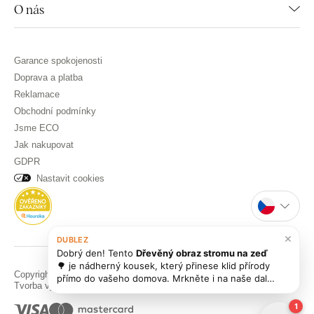
O nás
Garance spokojenosti
Doprava a platba
Reklamace
Obchodní podmínky
Jsme ECO
Jak nakupovat
GDPR
Nastavit cookies
×
DUBLEZ
Dobrý den! Tento
Dřevěný obraz stromu na zeď
🌳 je nádherný kousek, který přinese klid přírody
Copyright © DUBLEZ 2026 | Všechna práva vyhrazena
přímo do vašeho domova. Mrkněte i na naše další
Tvorba výkonných internetových obchodů od
RIESENIA
obrazy lesů a stromů
Lesy a stromy
, třeba vás
zauj
1