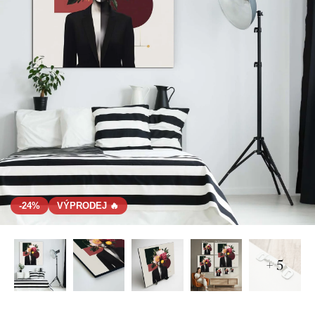
-24%
VÝPRODEJ 🔥
+ 5