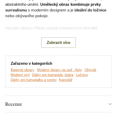
abstraktního umění.
Umělecký obraz kombinuje prvky
surrealismu
s moderním designem a je
ideální do ložnice
nebo obývacího pokoje
.
Význam obrazu:
Obraz spojuje kontrast mezi formální
elegancí a chaotickým uspořádáním květin. Naznačuje dualitu
mezi moderním světem, který je často racionální a
Zobrazit více
disciplinovaný, a lidskou duší, která je emotivní a spojená s
přírodou.
Zařazeno v kategoriích
Barevné obrazy
Moderní obrazy na zeď - Akty
Obývák
Moderní styl
Dárky pro kamaráda, bratra
Ložnice
Dárky pro kamarádku a sestru
Kancelář
Recenze