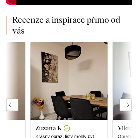
Recenze a inspirace přímo od
vás
Zuzana K.
Viktóri
Krásný obraz, listy mohly být
Obrázek d