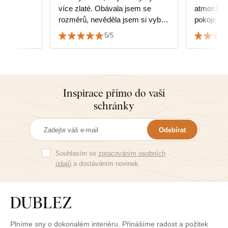
více zlaté. Obávala jsem se
atmosfér
rozměrů, nevěděla jsem si vybrat
pokoje, ve
jakou velikost obrazu, ale
Jsem velm
5/5
dokonale pasuje a ladí k nábytku.
i službami
Inspirace přímo do vaší
schránky
Odebírat
Souhlasím se
zpracováním osobních
údajů
a dostáváním novinek.
Plníme sny o dokonalém interiéru. Přinášíme radost a požitek