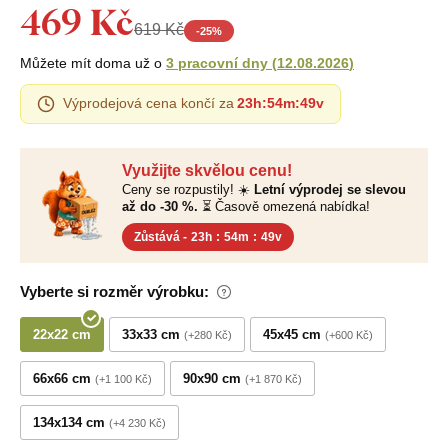
469 Kč
619 Kč
-
25
%
Můžete mít doma už o
3 pracovní dny
(
12.08.2026
)
Výprodejová cena končí za
23h
:
54m
:
48v
Využijte skvělou cenu!
Ceny se rozpustily! ☀️
Letní výprodej se slevou
až do -30 %.
⏳ Časově omezená nabídka!
Zůstává -
23h
:
54m
:
48v
Vyberte si rozměr výrobku:
22x22 cm
33x33 cm
45x45 cm
+280 Kč
+600 Kč
66x66 cm
90x90 cm
+1 100 Kč
+1 870 Kč
134x134 cm
+4 230 Kč