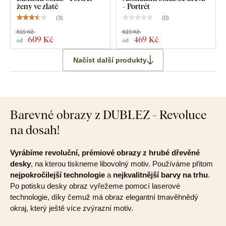
ženy ve zlatě
- Portrét
(
3
)
(
0
)
819 Kč
619 Kč
609 Kč
469 Kč
od
od
Načíst další produkty
Barevné obrazy z DUBLEZ - Revoluce
na dosah!
Vyrábíme revoluční, prémiové obrazy z hrubé dřevěné
desky
, na kterou tiskneme libovolný motiv. Používáme přitom
nejpokročilejší technologie
a
nejkvalitnější barvy na trhu
.
Po potisku desky obraz vyřežeme pomocí laserové
technologie, díky čemuž má obraz elegantní tmavěhnědý
okraj, který ještě více zvýrazní motiv.