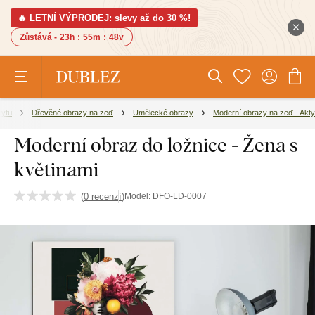
🔥 LETNÍ VÝPRODEJ: slevy až do 30 %!
Zůstává -
23h
:
55m
:
47v
bytu
Dřevěné obrazy na zeď
Umělecké obrazy
Moderní obrazy na zeď - Akty
Moderní obraz do ložnice - Žena s
květinami
(
0 recenzí
)
Model:
DFO-LD-0007