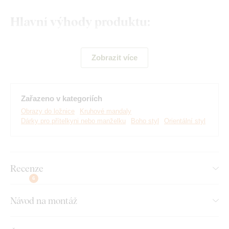
Hlavní výhody produktu:
Orientální design obrazu
Zobrazit více
Skvěle se hodí do ložnice
Jednoduchá montáž na zeď
Zařazeno v kategoriích
Dřevěný 3 mm tlustý materiál
Obrazy do ložnice
Kruhové mandaly
Na výběr mnoho dekorů
Dárky pro přítelkyni nebo manželku
Boho styl
Orientální styl
Montáž, kterou zvládne každý:
Recenze
6
Instalace dekorace je opravdu snadná :) Pro zavěšení
doporučujeme použít pěnovou lepicí pásku nebo malé hřebíky.
Návod na montáž
Bez vrtání, jednoduše a rychle.