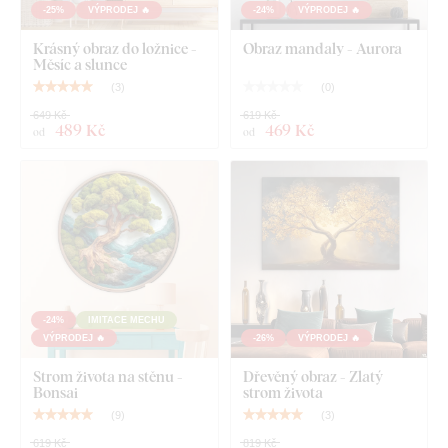
-25%
VÝPRODEJ 🔥
-24%
VÝPRODEJ 🔥
Krásný obraz do ložnice -
Obraz mandaly - Aurora
Měsíc a slunce
(
3
)
(
0
)
649 Kč
619 Kč
489 Kč
469 Kč
od
od
-24%
IMITACE MECHU
VÝPRODEJ 🔥
-26%
VÝPRODEJ 🔥
Strom života na stěnu -
Dřevěný obraz - Zlatý
Bonsai
strom života
(
9
)
(
3
)
619 Kč
819 Kč