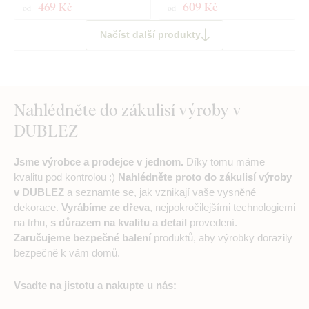
469 Kč
609 Kč
od
od
Načíst další produkty
Nahlédněte do zákulisí výroby v
DUBLEZ
Jsme výrobce a prodejce v jednom.
Díky tomu máme
kvalitu pod kontrolou :)
Nahlédněte proto do zákulisí výroby
v DUBLEZ
a seznamte se, jak vznikají vaše vysněné
dekorace.
Vyrábíme ze dřeva
, nejpokročilejšími technologiemi
na trhu,
s důrazem na kvalitu a detail
provedení.
Zaručujeme bezpečné balení
produktů, aby výrobky dorazily
bezpečně k vám domů.
Vsadte na jistotu a nakupte u nás: