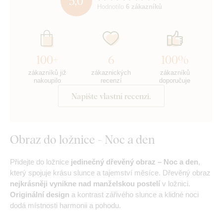
5,0
Hodnotilo
6 zákazníků
100+
6
100%
zákazníků již
zákaznických
zákazníků
nakoupilo
recenzí
doporučuje
Napište vlastní recenzi.
Obraz do ložnice - Noc a den
Přidejte do ložnice
jedinečný dřevěný obraz – Noc a den
,
který spojuje krásu slunce a tajemství měsíce. Dřevěný obraz
nejkrásněji vynikne nad manželskou postelí
v ložnici.
Originální design
a kontrast zářivého slunce a klidné noci
dodá místnosti harmonii a pohodu.