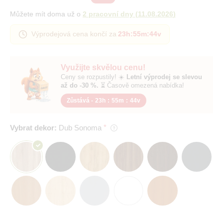
Můžete mít doma už o
2 pracovní dny
(
11.08.2026
)
Výprodejová cena končí za
23h
:
55m
:
43v
Využijte skvělou cenu!
Ceny se rozpustily! ☀️
Letní výprodej se slevou
až do -30 %.
⏳ Časově omezená nabídka!
Zůstává -
23h
:
55m
:
43v
Vybrat dekor:
Dub Sonoma