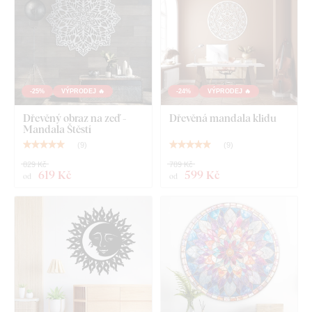
Co najdete v balení?
Dřevěný obraz do ložnice nad postel - Noc a den
-25%
VÝPRODEJ 🔥
-24%
VÝPRODEJ 🔥
Dřevěný obraz na zeď -
Dřevěná mandala klidu
Mandala Štěstí
(
9
)
(
9
)
829 Kč
789 Kč
619 Kč
599 Kč
od
od