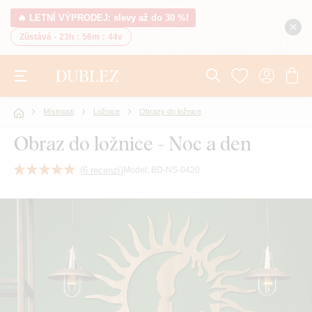
🔥 LETNÍ VÝPRODEJ: slevy až do 30 %!
Zůstává -
23h
:
56m
:
43v
Místnosti
Ložnice
Obrazy do ložnice
Obraz do ložnice - Noc a den
(
6 recenzí
)
Model:
BD-NS-0420