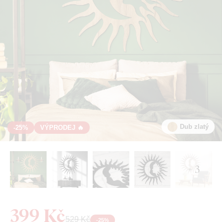
Dub zlatý
-25%
VÝPRODEJ 🔥
+ 3
399 Kč
529 Kč
-
25
%