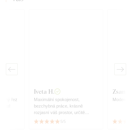
Iveta H.
Zsanett
řesný řez
Maximální spokojenost,
Moderní, 
ji to!
bezchybná práce, krásně
rozjasní váš prostor, určitě
doporučuji.
5/5