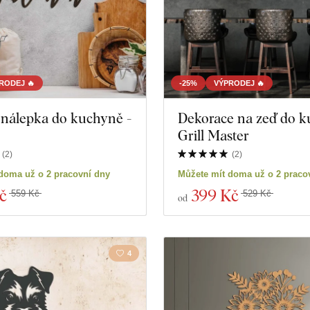
RODEJ 🔥
-25%
VÝPRODEJ 🔥
 nálepka do kuchyně -
Dekorace na zeď do k
Grill Master
(
2
)
(
2
)
doma už o 2 pracovní dny
Můžete mít doma už o 2 praco
č
399 Kč
559 Kč
529 Kč
od
4