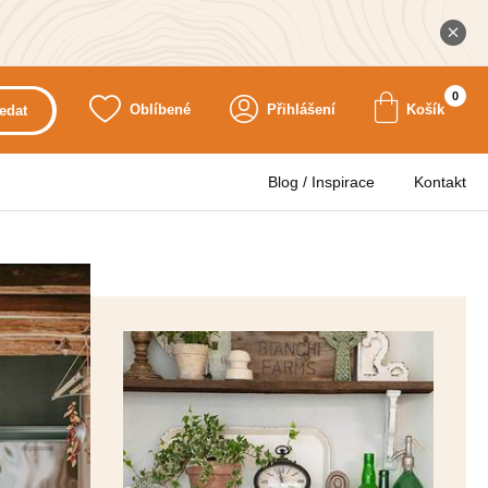
0
Oblíbené
Přihlášení
Košík
edat
Blog / Inspirace
Kontakt