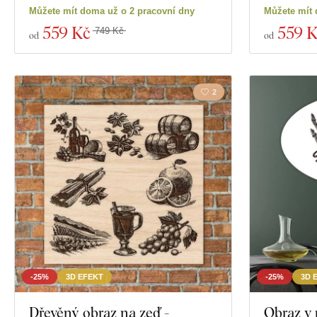
Zobrazit 135 pr
Můžete mít doma už o 2 pracovní dny
Můžete mít 
Hloubka
559 Kč
559 
749 Kč
od
od
2
-25%
3D EFEKT
-25%
3D 
Dřevěný obraz na zeď -
Obraz v 