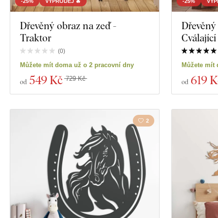
-25%
VÝPRODEJ 🔥
-25%
VÝP
Dřevěný obraz na zeď -
Dřevěný 
Traktor
Cválajíc
(
0
)
Můžete mít doma už o 2 pracovní dny
Můžete mít 
549 Kč
619 K
729 Kč
od
od
2