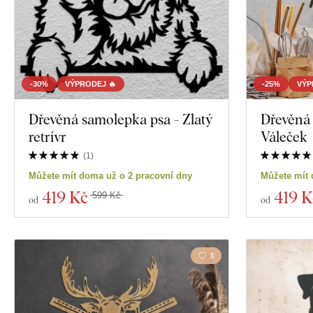
-30%
VÝPRODEJ 🔥
-25%
VÝP
Dřevěná samolepka psa - Zlatý
Dřevěná
retrívr
Váleček
(
1
)
Můžete mít doma už o 2 pracovní dny
Můžete mít 
419 Kč
419 K
599 Kč
od
od
3