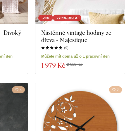
-25%
VÝPRODEJ 🔥
 - Divoký
Nástěnné vintage hodiny ze
dřeva - Majestique
(
9
)
vní den
Můžete mít doma už o 1 pracovní den
1 979 Kč
2 639 Kč
4
7