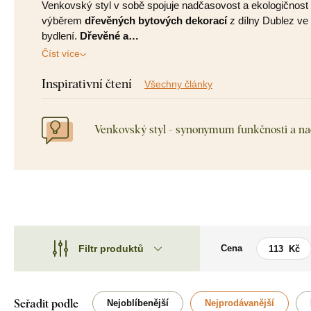
Venkovský styl v sobě spojuje nadčasovost a ekologičnost 
výběrem
dřevěných bytových dekorací
z dílny Dublez ve
bydlení.
Dřevěné a…
Číst více
Inspirativní čtení
Všechny články
Venkovský styl - synonymum funkčnosti a na
Filtr produktů
Cena
Motiv
Motiv
Styl
Auto / Motorka
Seřadit podle
Nejoblíbenější
Nejprodávanější