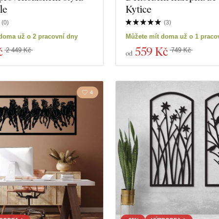
le
Kytice
(
0
)
(
3
)
doma už o 2 pracovní dny
Můžete mít doma už o 1 praco
č
559 Kč
2 449 Kč
749 Kč
od
4