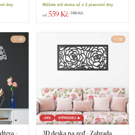
vní dny
Můžete mít doma už o 2 pracovní dny
559 Kč
749 Kč
od
20
11
-24%
VÝPRODEJ 🔥
dřeva -
3D deska na zeď - Zahrada