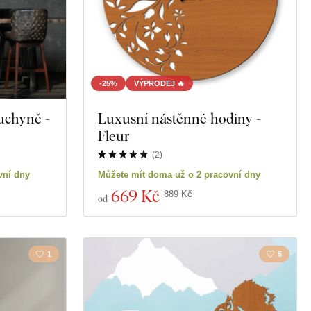
-25%
VÝPRODEJ 🔥
uchyně -
Luxusní nástěnné hodiny -
Fleur
(
2
)
vní dny
Můžete mít doma už o 2 pracovní dny
669 Kč
889 Kč
od
1
5