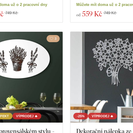
oduktů
Zavřít filtr
doma už o 2 pracovní dny
Můžete mít doma už o 2 praco
Kč
559 Kč
749 Kč
749 Kč
od
3
EFEKT
VÝPRODEJ 🔥
-25%
VÝPRODEJ 🔥
provensálském stylu -
Dekorační nálepka ze 