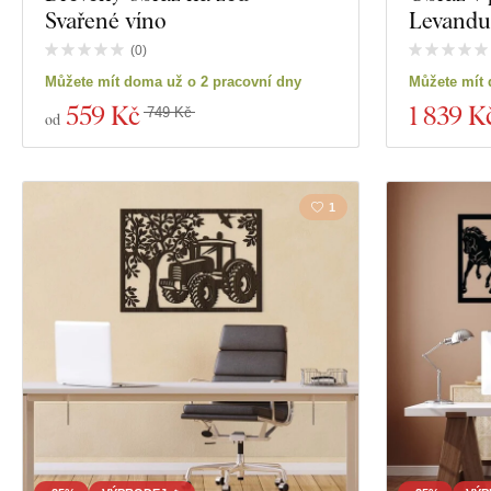
Svařené víno
Levandu
(
0
)
Můžete mít doma už o 2 pracovní dny
Můžete mít 
559 Kč
1 839 K
749 Kč
od
1