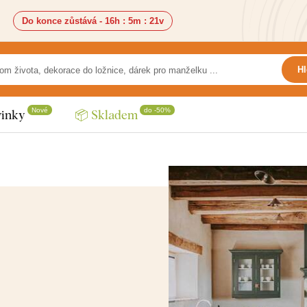
Do konce zůstává -
16h
:
5m
:
19v
Hl
Nové
do -50%
inky
📦 Skladem