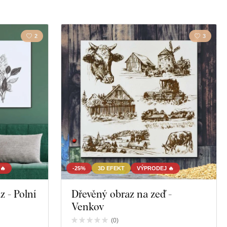
ň
Kůň
2
3
Příroda
Zátiší
 nápoje
🔥
-25%
3D EFEKT
VÝPRODEJ 🔥
 - Polní
Dřevěný obraz na zeď -
Venkov
(
0
)