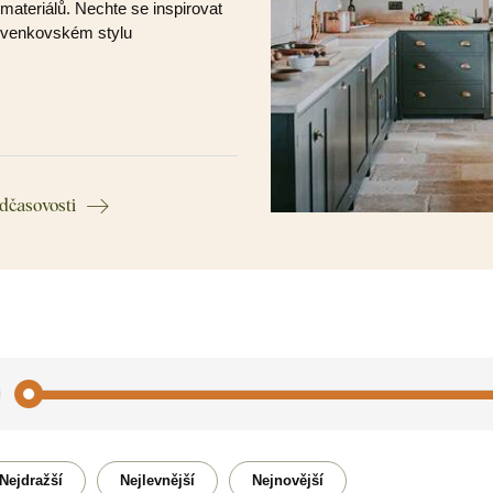
materiálů. Nechte se inspirovat
 venkovském stylu
dčasovosti
Anděl
Cestov
Nejdražší
Nejlevnější
Nejnovější