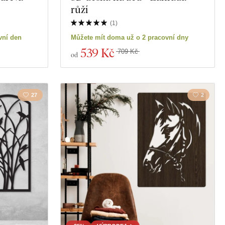
růží
(
1
)
vní den
Můžete mít doma už o 2 pracovní dny
539 Kč
709 Kč
od
27
2