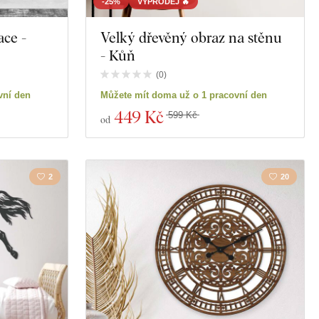
-25%
VÝPRODEJ 🔥
ace -
Velký dřevěný obraz na stěnu
- Kůň
(
0
)
vní den
Můžete mít doma už o 1 pracovní den
449 Kč
599 Kč
od
2
20