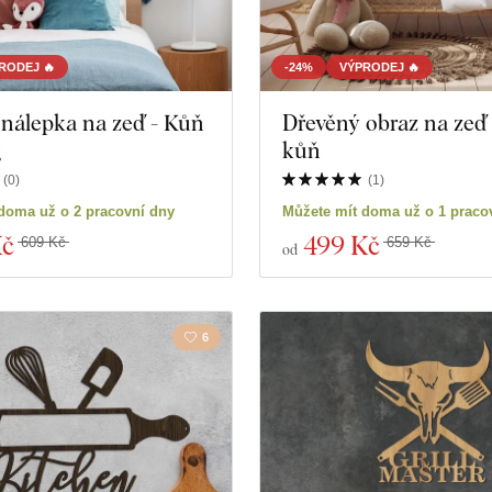
RODEJ 🔥
-24%
VÝPRODEJ 🔥
nálepka na zeď - Kůň
Dřevěný obraz na zeď
g
kůň
(
0
)
(
1
)
doma už o 2 pracovní dny
Můžete mít doma už o 1 praco
Kč
499 Kč
609 Kč
659 Kč
od
6