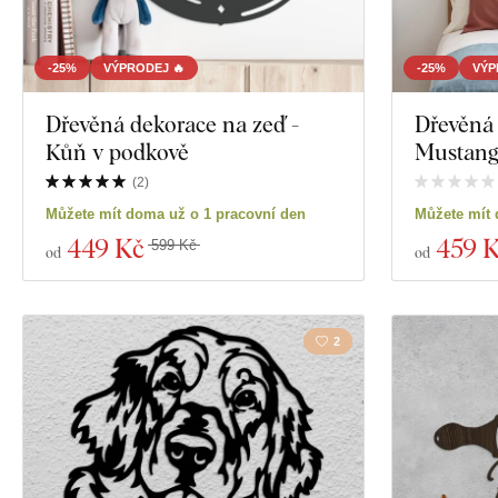
-25%
VÝPRODEJ 🔥
-25%
VÝP
Dřevěná dekorace na zeď -
Dřevěná 
Kůň v podkově
Mustan
(
2
)
Můžete mít doma už o 1 pracovní den
Můžete mít 
449 Kč
459 
599 Kč
od
od
2