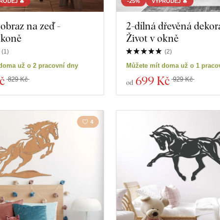
RODEJ 🔥
-25%
VÝPRODEJ 🔥
obraz na zeď -
2-dílná dřevěná dekor
í koně
Život v okně
(
1
)
(
2
)
doma už o 2 pracovní dny
Můžete mít doma už o 1 praco
č
699 Kč
829 Kč
929 Kč
od
4