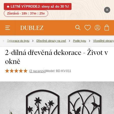
🔥 LETNÍ VÝPRODEJ: slevy až do 30 %!
Zůstává -
18h
:
37m
:
24v
Dekorace do bytu
Dřevěné obrazy na zeď
Podle typu
Vícedílné obrazy
2-dílná dřevěná dekorace - Život v
okně
(
2 recenze
)
Model:
BD-KV-011