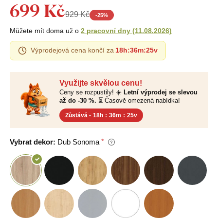
699 Kč
929 Kč
-
25
%
Můžete mít doma už o
2 pracovní dny
(
11.08.2026
)
Výprodejová cena končí za
18h
:
36m
:
24v
Využijte skvělou cenu!
Ceny se rozpustily! ☀️
Letní výprodej se slevou
až do -30 %.
⏳ Časově omezená nabídka!
Zůstává -
18h
:
36m
:
24v
Vybrat dekor:
Dub Sonoma