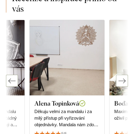
vás
Alena Topinková
Boďa
 mandalu
Děkuju velmi za mandalu i za
Maximální s
cm, žádný
milý přístup při vyřizování
oživil pros
ěkuji a
objednávky. Mandala nám zdobí
viceúčelovou klubovnu, ve které
5/5