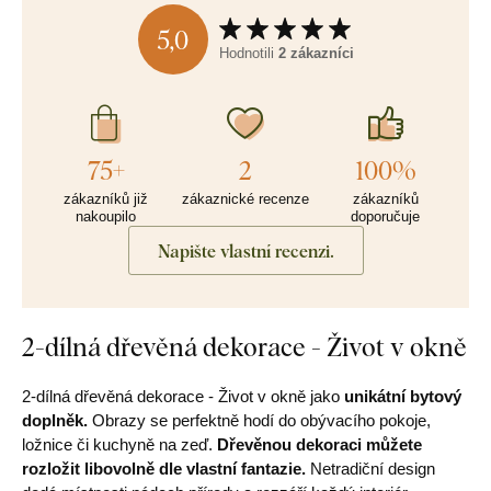
5,0
Hodnotili
2 zákazníci
75+
2
100%
zákazníků již
zákaznické recenze
zákazníků
nakoupilo
doporučuje
Napište vlastní recenzi.
2-dílná dřevěná dekorace - Život v okně
2-dílná dřevěná dekorace - Život v okně jako
unikátní bytový
doplněk.
Obrazy se perfektně hodí do obývacího pokoje,
ložnice či kuchyně na zeď.
Dřevěnou dekoraci můžete
rozložit libovolně dle vlastní fantazie.
Netradiční design