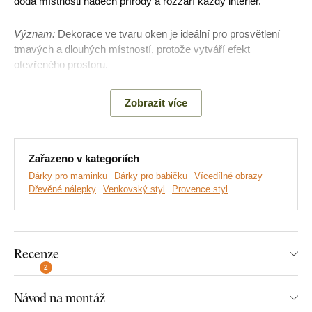
dodá místnosti nádech přírody a rozzáří každý interiér.
Význam:
Dekorace ve tvaru oken je ideální pro prosvětlení
tmavých a dlouhých místností, protože vytváří efekt
otevřeného prostoru.
Zobrazit více
Hlavní výhody produktu:
Skvěle se hodí do obývacího pokoje
Zařazeno v kategoriích
Jednoduchá montáž na zeď
Dárky pro maminku
Dárky pro babičku
Vícedílné obrazy
Dřevěné nálepky
Venkovský styl
Provence styl
Dřevěný 3 mm tlustý materiál
Na výběr mnoho dekorů
Recenze
2
Rozměry jednotlivých částí výrobku:
Návod na montáž
U velikostní varianty 47x45 cm rozměr jednoho dílu