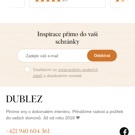
cvičíme i jógu:-) Díky, Alena
Inspirace přímo do vaší
schránky
Odebírat
Souhlasím se
zpracováním osobních
údajů
a dostáváním novinek.
Plníme sny o dokonalém interiéru. Přinášíme radost a požitek
do vašich domovů. Již od roku 2018 🧡
+421 940 604 361