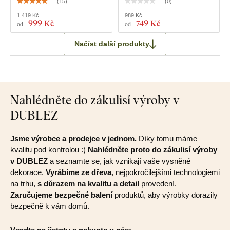
(
15
)
(
0
)
1 419 Kč
989 Kč
999 Kč
749 Kč
od
od
Načíst další produkty
Nahlédněte do zákulisí výroby v
DUBLEZ
Jsme výrobce a prodejce v jednom.
Díky tomu máme
kvalitu pod kontrolou :)
Nahlédněte proto do zákulisí výroby
v DUBLEZ
a seznamte se, jak vznikají vaše vysněné
dekorace.
Vyrábíme ze dřeva
, nejpokročilejšími technologiemi
na trhu,
s důrazem na kvalitu a detail
provedení.
Zaručujeme bezpečné balení
produktů, aby výrobky dorazily
bezpečně k vám domů.