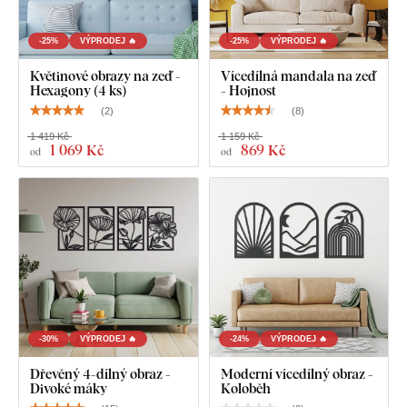
Co najdete v balení?
-25%
VÝPRODEJ 🔥
-25%
VÝPRODEJ 🔥
2-dílná dřevěná dekorace - Život v okně
Květinové obrazy na zeď -
Vícedílná mandala na zeď
Hexagony (4 ks)
- Hojnost
(
2
)
(
8
)
Poznámka:
Uvedené rozměry jsou rozměry po nalepení na
zeď jako na ilustračním obrázku.
1 419 Kč
1 159 Kč
1 069 Kč
869 Kč
od
od
-30%
VÝPRODEJ 🔥
-24%
VÝPRODEJ 🔥
Dřevěný 4-dílný obraz -
Moderní vícedílný obraz -
Divoké máky
Koloběh