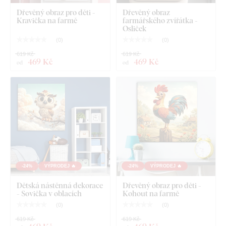
Dřevěný obraz pro děti -
Dřevěný obraz
Kravička na farmě
farmářského zvířátka -
Osliček
(
0
)
(
0
)
619 Kč
619 Kč
469 Kč
469 Kč
od
od
-24%
VÝPRODEJ 🔥
-24%
VÝPRODEJ 🔥
Dětská nástěnná dekorace
Dřevěný obraz pro děti -
- Sovička v oblacích
Kohout na farmě
(
0
)
(
0
)
619 Kč
619 Kč