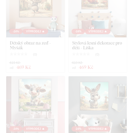
Co najdete v balíku?
-24%
VÝPRODEJ 🔥
-24%
VÝPRODEJ 🔥
Dětský obraz na zeď -
Stylová lesní dekorace pro
Pohádkový obraz na dřevě - Zajíček
Myšák
děti - Liška
(
0
)
(
0
)
V předu namontovaný háček / háčky na druhé straně
619 Kč
619 Kč
obrazu
469 Kč
469 Kč
od
od
Přehledný návod na montáž
-24%
VÝPRODEJ 🔥
-24%
VÝPRODEJ 🔥