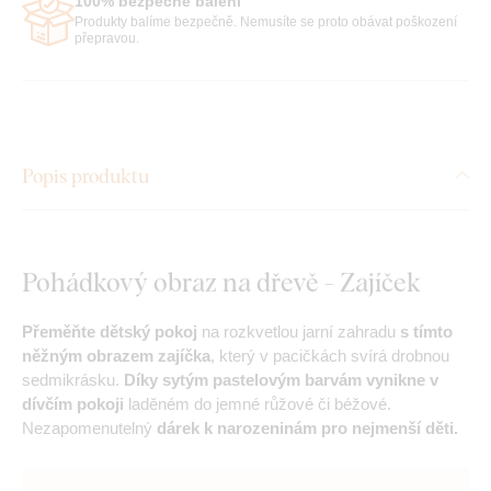
100% bezpečné balení
Produkty balíme bezpečně. Nemusíte se proto obávat poškození
přepravou.
Popis produktu
Pohádkový obraz na dřevě - Zajíček
Přeměňte dětský pokoj
na rozkvetlou jarní zahradu
s tímto
něžným obrazem zajíčka
, který v pacičkách svírá drobnou
sedmikrásku.
Díky sytým pastelovým barvám vynikne v
dívčím pokoji
laděném do jemné růžové či béžové.
Nezapomenutelný
dárek k narozeninám pro nejmenší děti.