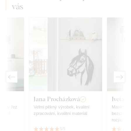
vás
Jana Procházková
Iveta H
řesný řez
Velmi pěkný výrobek, kvalitní
Maximální
ji to!
zpracování, kvalitní materiál
bezchybná
rozjasní v
doporučuji
5/5