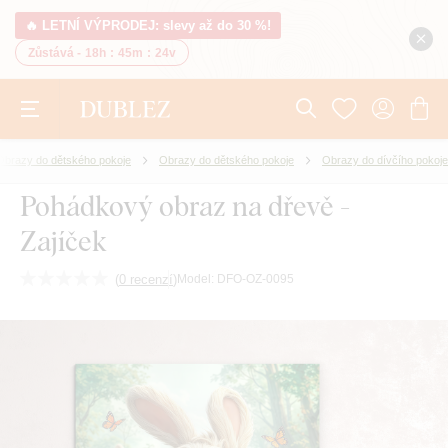
🔥 LETNÍ VÝPRODEJ: slevy až do 30 %!
Zůstává -
18h
:
45m
:
23v
Obrazy do dětského pokoje
Obrazy do dětského pokoje
Obrazy do dívčího pokoje
Pohádkový obraz na dřevě -
Zajíček
(
0 recenzí
)
Model:
DFO-OZ-0095