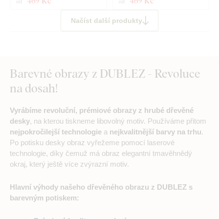
469 Kč
469 Kč
od
od
Načíst další produkty
Barevné obrazy z DUBLEZ - Revoluce
na dosah!
Vyrábíme revoluční, prémiové obrazy z hrubé dřevěné
desky
, na kterou tiskneme libovolný motiv. Používáme přitom
nejpokročilejší technologie
a
nejkvalitnější barvy na trhu
.
Po potisku desky obraz vyřežeme pomocí laserové
technologie, díky čemuž má obraz elegantní tmavěhnědý
okraj, který ještě více zvýrazní motiv.
Hlavní výhody našeho dřevěného obrazu z DUBLEZ s
barevným potiskem: