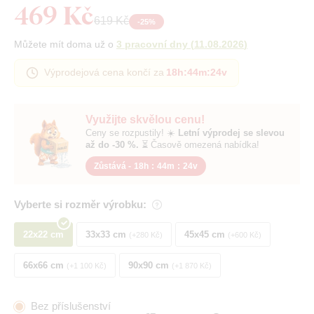
469 Kč
619 Kč
-
25
%
Můžete mít doma už o
3 pracovní dny
(
11.08.2026
)
Výprodejová cena končí za
18h
:
44m
:
23v
Využijte skvělou cenu!
Ceny se rozpustily! ☀️
Letní výprodej se slevou
až do -30 %.
⏳ Časově omezená nabídka!
Zůstává -
18h
:
44m
:
23v
Vyberte si rozměr výrobku:
22x22 cm
33x33 cm
45x45 cm
+280 Kč
+600 Kč
66x66 cm
90x90 cm
+1 100 Kč
+1 870 Kč
Bez příslušenství