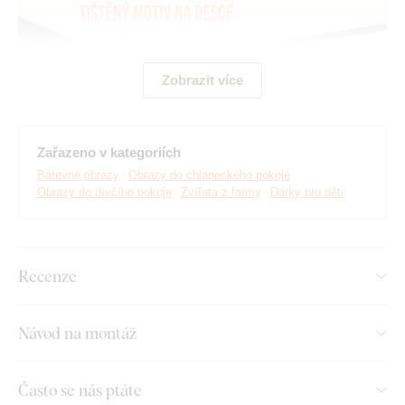
Zobrazit více
Zařazeno v kategoriích
Barevné obrazy
Obrazy do chlapeckého pokoje
Obrazy do dívčího pokoje
Zvířata z farmy
Dárky pro děti
Vyrábíme prémiové obrazy DUBLEZ tištěné na dřevěné
desce.
Používáme přitom
nejmodernější technologie
a
nejkvalitnější barvy na trhu
. Motiv tiskneme přímo na desku
a následně vyřezáváme pomocí laseru. Díky tomu má obraz z
Recenze
boku elegantní tmavě hnědý okraj, který ještě více zvýrazní
motiv.
Návod na montáž
Objevte výhody dřevěných tištěných
Často se nás ptáte
obrazů od DUBLEZ: