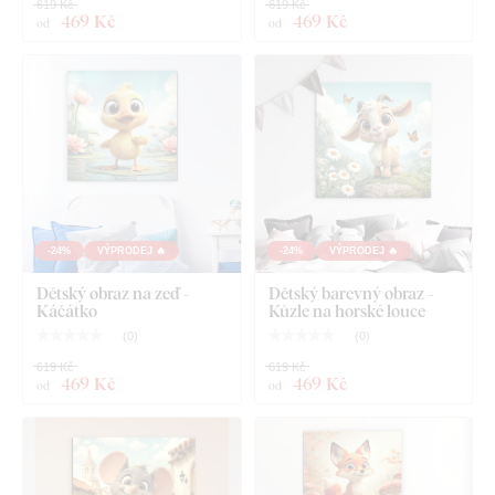
619 Kč
619 Kč
a lépe drží na zdi. Váha jednotlivých velikostí je rozepsána v
469 Kč
469 Kč
od
od
technických parametrech.
Doporučujeme zavěsit na
hmoždinky nebo pevnější hřebíky
.
U rozměru 22x22 cm, 33x33 cm a 45x45 cm obsahuje
obraz jeden háček.
U rozměru 66x66 cm a 90x90 cm obsahuje obraz 2
háčky.
-24%
VÝPRODEJ 🔥
-24%
VÝPRODEJ 🔥
Dětský obraz na zeď -
Dětský barevný obraz -
Káčátko
Kůzle na horské louce
(
0
)
(
0
)
619 Kč
619 Kč
469 Kč
469 Kč
od
od