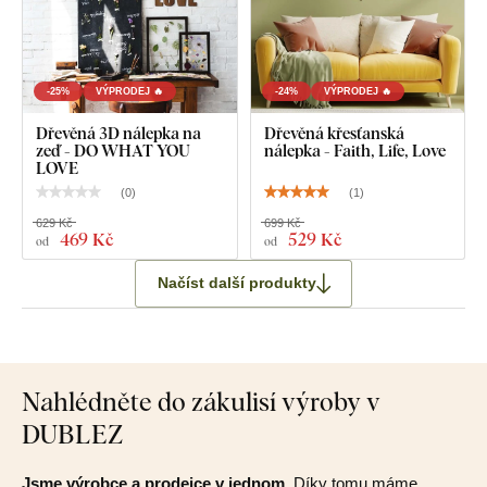
-25%
VÝPRODEJ 🔥
-24%
VÝPRODEJ 🔥
Dřevěná 3D nálepka na
Dřevěná křesťanská
zeď - DO WHAT YOU
nálepka - Faith, Life, Love
LOVE
(
0
)
(
1
)
629 Kč
699 Kč
469 Kč
529 Kč
od
od
Načíst další produkty
Nahlédněte do zákulisí výroby v
DUBLEZ
Jsme výrobce a prodejce v jednom.
Díky tomu máme