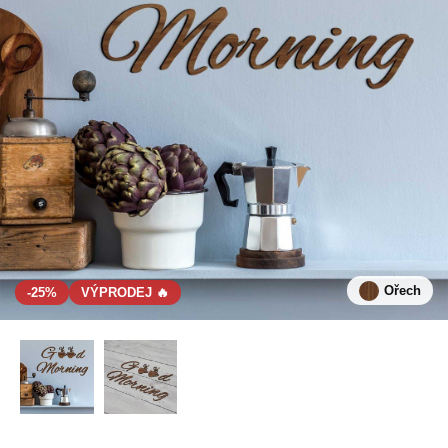
Ořech
-25%
VÝPRODEJ 🔥