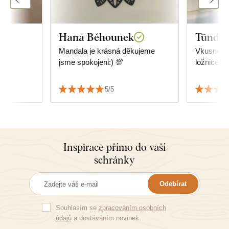
Hana Běhounek
Tünde 
Mandala je krásná děkujeme
Vkusné, u
jsme spokojeni:) 💯
ložnice.
5/5
Inspirace přímo do vaší
schránky
Odebírat
Souhlasím se
zpracováním osobních
údajů
a dostáváním novinek.