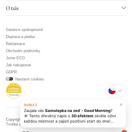
O nás
Garance spokojenosti
Doprava a platba
Reklamace
Obchodní podmínky
Jsme ECO
Jak nakupovat
GDPR
Nastavit cookies
×
DUBLEZ
Zaujala vás
Samolepka na zeď - Good Morning
?
☀️ Tento dřevěný nápis s
3D efektem
skvěle oživí
Copyright © DUBLEZ 2026 | Všechna práva vyhrazena
každou místnost a zajistí pozitivní start do dne!
Tvorba výkonných internetových obchodů od
RIESENIA
Pokud hledáte další
dřevěné nálepky
, podívejte
se na naši širokou nabídku. Rádi vám