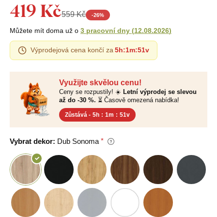
419 Kč
559 Kč
-
26
%
Můžete mít doma už o
3 pracovní dny
(
12.08.2026
)
Výprodejová cena končí za
5h
:
1m
:
50v
Využijte skvělou cenu!
Ceny se rozpustily! ☀️
Letní výprodej se slevou
až do -30 %.
⏳ Časově omezená nabídka!
Zůstává -
5h
:
1m
:
50v
Vybrat dekor:
Dub Sonoma