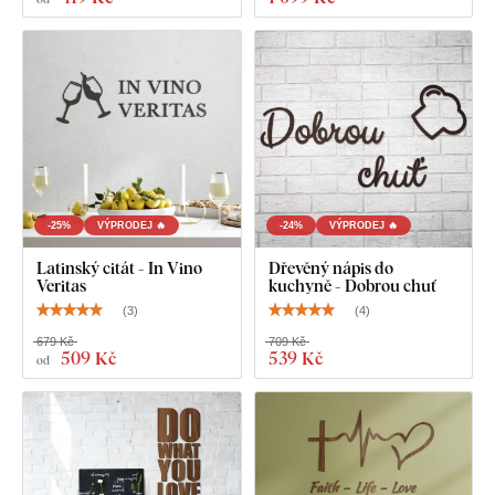
Poznámka:
Uvedený rozměr výrobku je rozměr po nalepení
na stěnu.
-25%
VÝPRODEJ 🔥
-24%
VÝPRODEJ 🔥
Latinský citát - In Vino
Dřevěný nápis do
Veritas
kuchyně - Dobrou chuť
(
3
)
(
4
)
679 Kč
709 Kč
509 Kč
539 Kč
od