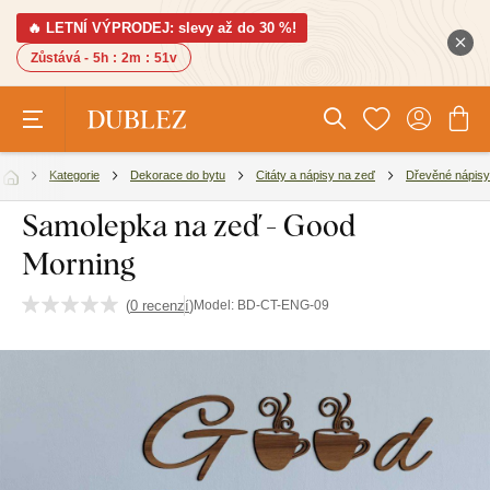
🔥 LETNÍ VÝPRODEJ: slevy až do 30 %!
Zůstává -
5h
:
2m
:
50v
Kategorie
Dekorace do bytu
Citáty a nápisy na zeď
Dřevěné nápisy
Samolepka na zeď - Good
Morning
(
0 recenzí
)
Model:
BD-CT-ENG-09