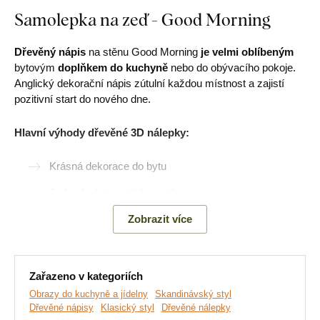
Samolepka na zeď - Good Morning
Dřevěný nápis
na stěnu Good Morning
je velmi oblíbeným
bytovým
doplňkem do kuchyně
nebo do obývacího pokoje.
Anglický dekorační nápis zútulní každou místnost a zajistí
pozitivní start do nového dne.
Hlavní výhody dřevěné 3D nálepky:
Krásná dekorace do bytu
Jednoduchá montáž na stěnu
Dřevěný 3 mm silný materiál
Zobrazit více
Na výběr 2 velikosti
Nízká hmotnost výrobku
Zařazeno v kategoriích
Obrazy do kuchyně a jídelny
Skandinávský styl
Dřevěné nápisy
Klasický styl
Dřevěné nálepky