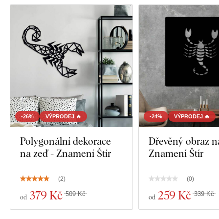
-26%
VÝPRODEJ 🔥
-24%
VÝPRODEJ 🔥
Polygonální dekorace
Dřevěný obraz na
na zeď - Znamení Štír
Znamení Štír
(
2
)
(
0
)
379 Kč
259 Kč
509 Kč
339 Kč
od
od