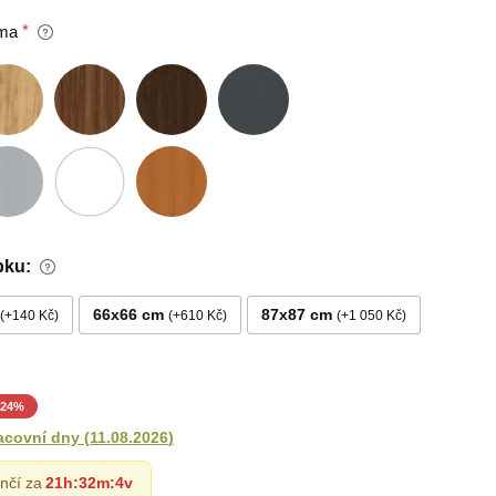
ma
bku:
66x66 cm
87x87 cm
+140 Kč
+610 Kč
+1 050 Kč
24
%
acovní dny
(
11.08.2026
)
nčí za
21h
:
32m
:
2v