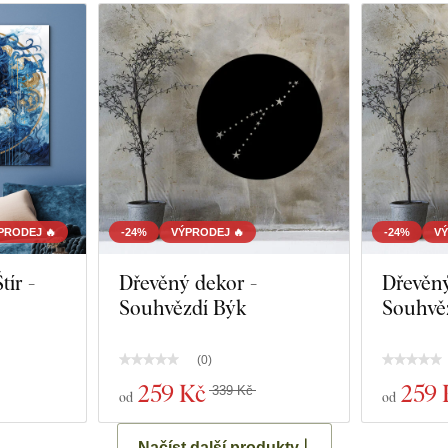
PRODEJ 🔥
-24%
VÝPRODEJ 🔥
-24%
VÝ
ír -
Dřevěný dekor -
Dřevěný
Souhvězdí Býk
Souhvěz
(
0
)
259 Kč
259 
339 Kč
od
od
Načíst další produkty