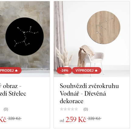
PRODEJ 🔥
-24%
VÝPRODEJ 🔥
 obraz -
Souhvězdí zvěrokruhu
dí Střelec
Vodnář - Dřevěná
dekorace
(
0
)
(
0
)
Kč
259 Kč
339 Kč
339 Kč
od