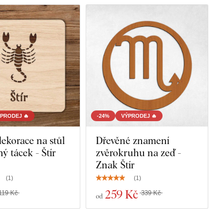
PRODEJ 🔥
-24%
VÝPRODEJ 🔥
ekorace na stůl
Dřevěné znamení
ý tácek - Štír
zvěrokruhu na zeď -
Znak Štír
(
1
)
(
1
)
259 Kč
119 Kč
339 Kč
od