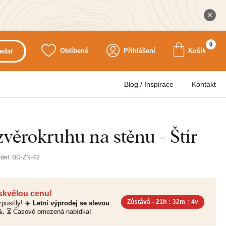
0
Oblíbené
Přihlášení
Košík
edat
Blog / Inspirace
Kontakt
věrokruhu na stěnu - Štír
del:
BD-ZN-42
 skvělou cenu!
Zůstává -
21h
:
32m
:
2v
pustily! ☀️
Letní výprodej se slevou
%.
⏳ Časově omezená nabídka!