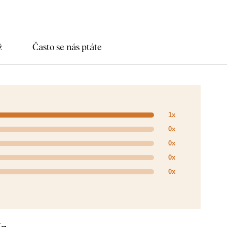
ž
Často se nás ptáte
1x
0x
0x
0x
0x