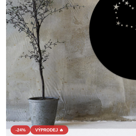
-24%
VÝPRODEJ 🔥