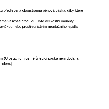
ku předlepená oboustranná pěnová páska, díky které
é velikosti produktu. Tyto velikostní varianty
avičkou nebo prostřednictvím montážního lepidla.
 (U ostatních rozměrů lepící páska není dodána.
pidlem.)