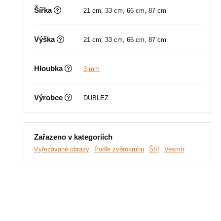
Šířka
21 cm, 33 cm, 66 cm, 87 cm
Výška
21 cm, 33 cm, 66 cm, 87 cm
Hloubka
3 mm
Výrobce
DUBLEZ
Zařazeno v kategoriích
Vyřezávané obrazy
Podle zvěrokruhu
Štíř
Vesmír