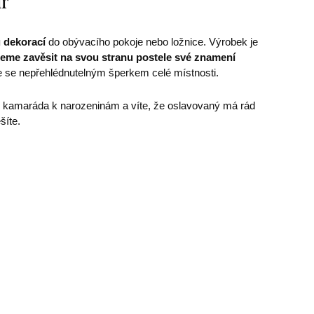
ír
u dekorací
do obývacího pokoje nebo ložnice. Výrobek je
eme zavěsit na svou stranu postele své znamení
 se nepřehlédnutelným šperkem celé místnosti.
kamaráda k narozeninám a víte, že oslavovaný má rád
šíte.