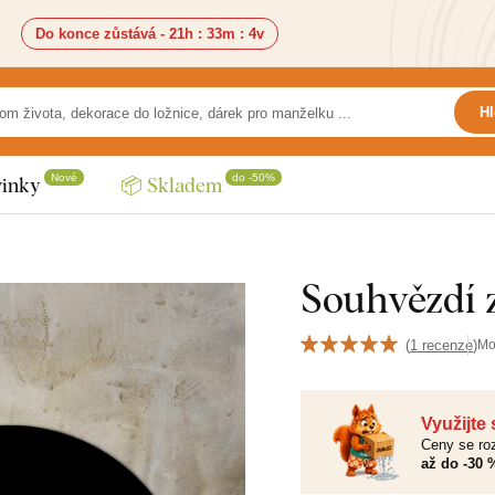
Do konce zůstává -
21h
:
33m
:
2v
Hl
Nové
do -50%
inky
📦 Skladem
Souhvězdí z
(
1 recenze
)
Mo
Využijte
Ceny se roz
až do -30 