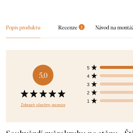
Popis produktu
Recenze
Návod na montá
1
5
5,0
4
3
2
1
Zobrazit všechny recenze