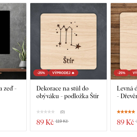
-25%
VÝPRODEJ 🔥
-25%
VÝ
 zeď -
Dekorace na stůl do
Levná d
obýváku - podložka Štír
- Dřevěn
(
0
)
89 Kč
89 Kč
119 Kč