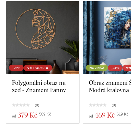
-26%
VÝPRODEJ 🔥
NOVINKA
-24%
VÝ
Polygonální obraz na
Obraz znamení Št
zeď - Znamení Panny
Modrá královna
(
0
)
(
0
)
379 Kč
469 Kč
509 Kč
619 Kč
od
od