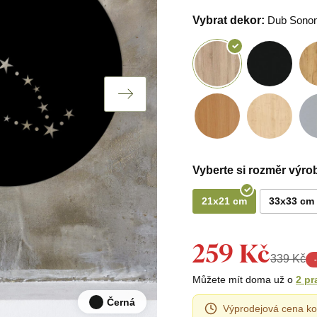
Vybrat dekor:
Dub Sono
Vyberte si rozměr výro
21x21 cm
33x33 cm
259 Kč
339 Kč
-
Můžete mít doma už o
2 pr
Černá
Výprodejová cena ko