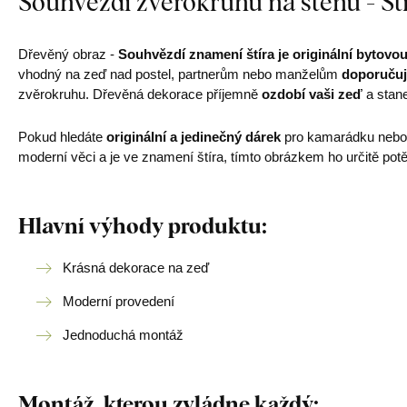
Souhvězdí zvěrokruhu na stěnu - Št
Dřevěný obraz -
Souhvězdí znamení štíra je originální bytovo
vhodný na zeď nad postel, partnerům nebo manželům
doporučuj
zvěrokruhu. Dřevěná dekorace příjemně
ozdobí vaši zeď
a stane
Pokud hledáte
originální a jedinečný dárek
pro kamarádku nebo 
moderní věci a je ve znamení štíra, tímto obrázkem ho určitě potě
Hlavní výhody produktu:
Krásná dekorace na zeď
Moderní provedení
Jednoduchá montáž
Montáž, kterou zvládne každý: