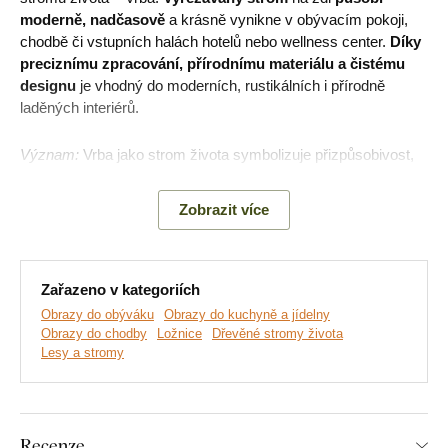
moderně, nadčasově
a krásně vynikne v obývacím pokoji,
chodbě či vstupních halách hotelů nebo wellness center.
Díky
preciznímu zpracování, přírodnímu materiálu a čistému
designu
je vhodný do moderních, rustikálních i přírodně
laděných interiérů.
Význam:
Vrba jako strom života symbolizuje přizpůsobivost,
obnovu a vnitřní sílu. Je známá tím, že se dokáže ohnout pod
tlakem, ale nezlomí se – a právě proto je oblíbeným
Zobrazit více
symbolem duševní odolnosti, klidu a růstu.
Hlavní výhody produktu:
Zařazeno v kategoriích
Obrazy do obýváku
Obrazy do kuchyně a jídelny
Obrazy do chodby
Ložnice
Dřevěné stromy života
Originální dekorace do interiéru
Lesy a stromy
Skvěle se hodí do obývacího pokoje
Jednoduchá montáž na zeď
Recenze