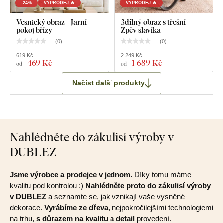
-24%
VÝPRODEJ 🔥
VÝPRODEJ 🔥
Vesnický obraz - Jarní
3dílný obraz s třešní -
pokoj břízy
Zpěv slavíka
(
0
)
(
0
)
619 Kč
2 249 Kč
469 Kč
1 689 Kč
od
od
Načíst další produkty
Nahlédněte do zákulisí výroby v
DUBLEZ
Jsme výrobce a prodejce v jednom.
Díky tomu máme
kvalitu pod kontrolou :)
Nahlédněte proto do zákulisí výroby
v DUBLEZ
a seznamte se, jak vznikají vaše vysněné
dekorace.
Vyrábíme ze dřeva
, nejpokročilejšími technologiemi
na trhu,
s důrazem na kvalitu a detail
provedení.