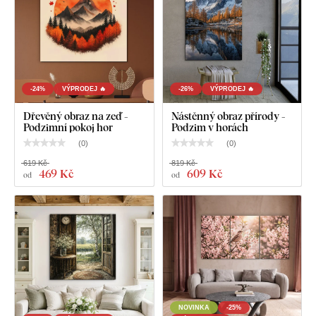
-24%
VÝPRODEJ 🔥
-26%
VÝPRODEJ 🔥
Dřevěný obraz na zeď -
Nástěnný obraz přírody -
Podzimní pokoj hor
Podzim v horách
(
0
)
(
0
)
619 Kč
819 Kč
469 Kč
609 Kč
od
od
NOVINKA
-25%