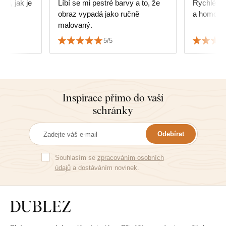
mi, jak je
Líbí se mi pestré barvy a to, že
Rychlé do
obraz vypadá jako ručně
a homogenn
malovaný.
5/5
Inspirace přímo do vaší
schránky
Odebírat
Souhlasím se
zpracováním osobních
údajů
a dostáváním novinek.