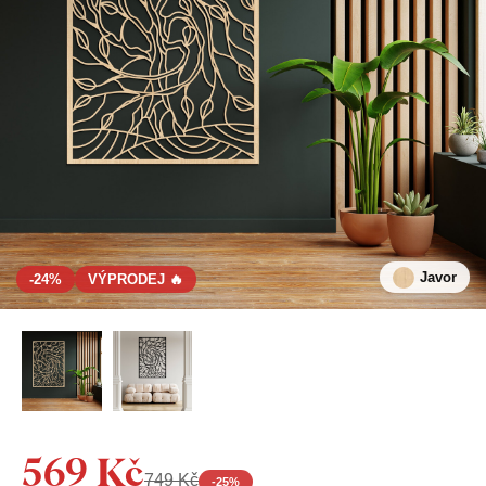
Javor
-24%
VÝPRODEJ 🔥
569 Kč
749 Kč
-
25
%