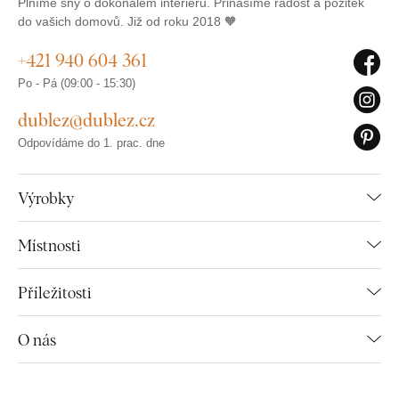
Plníme sny o dokonalém interiéru. Přinášíme radost a požitek
do vašich domovů. Již od roku 2018 🧡
+421 940 604 361
Po - Pá (09:00 - 15:30)
dublez@dublez.cz
Odpovídáme do 1. prac. dne
Výrobky
Místnosti
Příležitosti
O nás