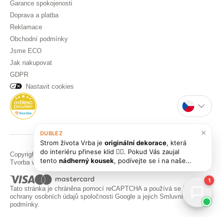
Garance spokojenosti
Doprava a platba
Reklamace
Obchodní podmínky
Jsme ECO
Jak nakupovat
GDPR
Nastavit cookies
×
DUBLEZ
Strom života Vrba je
originální dekorace
, která
do interiéru přinese klid 🧘‍♀️. Pokud Vás zaujal
Copyright © DUBLEZ 2026 | Všechna práva vyhrazena
tento
nádherný kousek
, podívejte se i na naše
Tvorba výkonných internetových obchodů od
RIESENIA
další doporučené obrazy z kategorie
Lesy a
stromy
1
Tato stránka je chráněna pomocí reCAPTCHA a používá se
Pravidla
ochrany osobních údajů
spoločnosti Google a jejich
Smluvní
podmínky
.