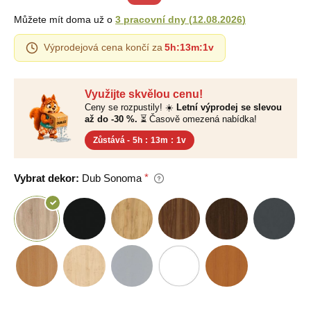
Můžete mít doma už o
3 pracovní dny
(
12.08.2026
)
Výprodejová cena končí za
5h
:
13m
:
0v
Využijte skvělou cenu!
Ceny se rozpustily! ☀️
Letní výprodej se slevou
až do -30 %.
⏳ Časově omezená nabídka!
Zůstává -
5h
:
13m
:
0v
Vybrat dekor:
Dub Sonoma