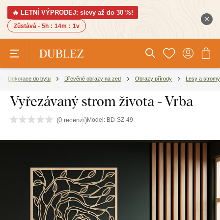
🔥 LETNÍ VÝPRODEJ: slevy až do 30 %!
Zůstává -
5h
:
14m
:
1v
Dekorace do bytu
Dřevěné obrazy na zeď
Obrazy přírody
Lesy a stromy
Vyřezávaný strom života - Vrba
(
0 recenzí
)
Model:
BD-SZ-49