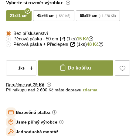
Vyberte si rozměr výrobku:
21x31 cm
45x66 cm
68x99 cm
+550 Kč
+1 270 Kč
Bez příslušenství
Pěnová páska - 50 cm
(1ks)
15 Kč
Pěnová páska + Předlepení
(1ks)
48 Kč
Do košíku
Doručíme
od 79 Kč
Při nákupu nad 2 600 Kč máte dopravu
zdarma
Bezpečná platba
Jsme přímý výrobce
Jednoduchá montáž