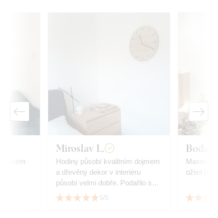
Miroslav L.
Boďa
 na svém
Hodiny působí kvalitním dojmem
Maximální s
a dřevěný dekor v interiéru
oživil pros
působí velmi dobře. Podařilo se
sladit s dekorem podlahy.
5/5