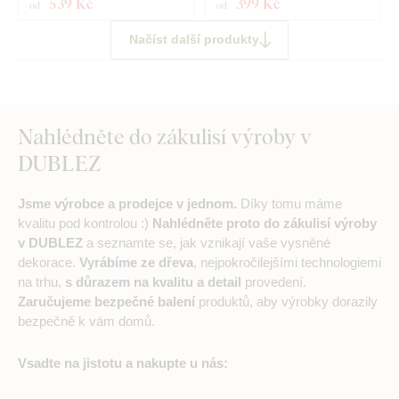
539 Kč
399 Kč
od
od
Načíst další produkty
Nahlédněte do zákulisí výroby v
DUBLEZ
Jsme výrobce a prodejce v jednom.
Díky tomu máme
kvalitu pod kontrolou :)
Nahlédněte proto do zákulisí výroby
v DUBLEZ
a seznamte se, jak vznikají vaše vysněné
dekorace.
Vyrábíme ze dřeva
, nejpokročilejšími technologiemi
na trhu,
s důrazem na kvalitu a detail
provedení.
Zaručujeme bezpečné balení
produktů, aby výrobky dorazily
bezpečně k vám domů.
Vsadte na jistotu a nakupte u nás: