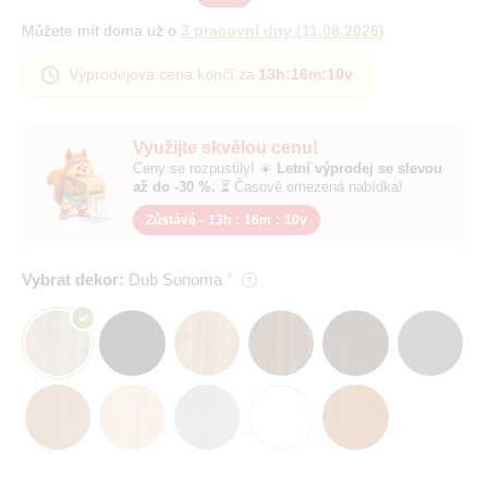
Můžete mít doma už o
3 pracovní dny
(
11.08.2026
)
Výprodejová cena končí za
13h
:
16m
:
10v
Využijte skvělou cenu!
Ceny se rozpustily! ☀️
Letní výprodej se slevou
až do -30 %.
⏳ Časově omezená nabídka!
Zůstává -
13h
:
16m
:
10v
Vybrat dekor:
Dub Sonoma