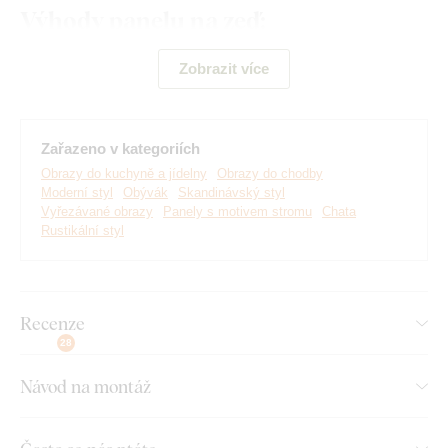
Výhody panelu na zeď:
Oblíbený motiv stromů
Zobrazit více
Skvěle se hodí do kuchyně
Jednoduchá montáž na zeď
Zařazeno v kategoriích
Obrazy do kuchyně a jídelny
Obrazy do chodby
Dřevěný 3 mm hrubý materiál
Moderní styl
Obývák
Skandinávský styl
Vyřezávané obrazy
Panely s motivem stromu
Chata
Na výběr 3 velikosti a mnoho dekorů
Rustikální styl
Montáž, kterou zvládne každý:
Recenze
Instalace dekorace je opravdu snadná :) Pro zavěšení
28
doporučujeme použít pěnovou lepicí pásku nebo malé hřebíky.
Bez vrtání, jednoduše a rychle.
Návod na montáž
Toto příslušenství si můžete pohodlně
dokoupit přímo v