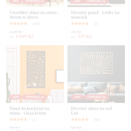
-25%
VÝPRODEJ 🔥
-24%
VÝPRODEJ 🔥
Vícedílný obraz na stěnu -
Dřevěný panel - Lístky na
Strom ze dřeva
stoncích
(
102
)
(
2
)
1 399 Kč
709 Kč
1 049 Kč
539 Kč
od
od
-24%
VÝPRODEJ 🔥
-25%
VÝPRODEJ 🔥
Panel do kuchyně na
Dřevěný obraz na zeď -
stěnu - Oáza květin
List
(
1
)
(
56
)
709 Kč
529 Kč