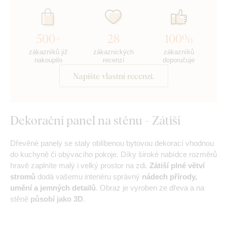
500+
28
100%
zákazníků již
zákaznických
zákazníků
nakoupilo
recenzí
doporučuje
Napište vlastní recenzi.
Dekorační panel na stěnu - Zátiší
Dřevěné panely se staly oblíbenou bytovou dekorací vhodnou
do kuchyně či obývacího pokoje. Díky široké nabídce rozměrů
hravě zaplníte malý i velký prostor na zdi.
Zátiší plné větví
stromů
dodá vašemu interiéru správný
nádech přírody,
umění a jemných detailů
. Obraz je vyroben ze dřeva a na
stěně
působí jako 3D
.