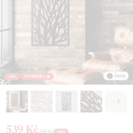
Černá
-24%
VÝPRODEJ 🔥
+ 3
539 Kč
709 Kč
-
25
%