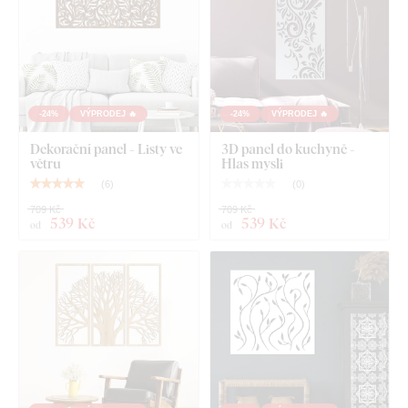
Co najdete v balení?
Dekorační panel na zeď - Zátiší
-24%
VÝPRODEJ 🔥
-24%
VÝPRODEJ 🔥
Dekorační panel - Listy ve
3D panel do kuchyně -
větru
Hlas mysli
(
6
)
(
0
)
709 Kč
709 Kč
539 Kč
539 Kč
od
od