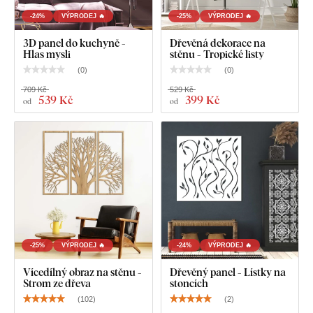
-24%
VÝPRODEJ 🔥
-25%
VÝPRODEJ 🔥
3D panel do kuchyně -
Dřevěná dekorace na
Hlas mysli
stěnu - Tropické listy
(
0
)
(
0
)
709 Kč
529 Kč
539 Kč
399 Kč
od
od
-25%
VÝPRODEJ 🔥
-24%
VÝPRODEJ 🔥
Vícedílný obraz na stěnu -
Dřevěný panel - Lístky na
Strom ze dřeva
stoncích
(
102
)
(
2
)