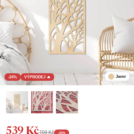
Javor
-24%
VÝPRODEJ 🔥
539 Kč
709 Kč
-
25
%