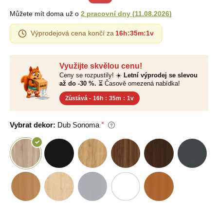
Můžete mít doma už o
2 pracovní dny
(
11.08.2026
)
Výprodejová cena končí za
16h
:
35m
:
0v
Využijte skvělou cenu!
Ceny se rozpustily! ☀️
Letní výprodej se slevou
až do -30 %.
⏳ Časově omezená nabídka!
Zůstává -
16h
:
35m
:
0v
Vybrat dekor:
Dub Sonoma