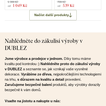
1 399 Kč
709 Kč
1 049 Kč
539 Kč
od
od
Načíst další produkty
Nahlédněte do zákulisí výroby v
DUBLEZ
Jsme výrobce a prodejce v jednom.
Díky tomu máme
kvalitu pod kontrolou :)
Nahlédněte proto do zákulisí výroby
v DUBLEZ
a seznamte se, jak vznikají vaše vysněné
dekorace.
Vyrábíme ze dřeva
, nejpokročilejšími technologiemi
na trhu,
s důrazem na kvalitu a detail
provedení.
Zaručujeme bezpečné balení
produktů, aby výrobky dorazily
bezpečně k vám domů.
Vsadte na jistotu a nakupte u nás: