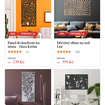
Co najdete v balení?
Nástěnný panel do kuchyně - Háj
-24%
VÝPRODEJ 🔥
-25%
VÝPRODEJ 🔥
Panel do kuchyně na
Dřevěný obraz na zeď -
stěnu - Oáza květin
List
(
1
)
(
56
)
709 Kč
529 Kč
539 Kč
399 Kč
od
od