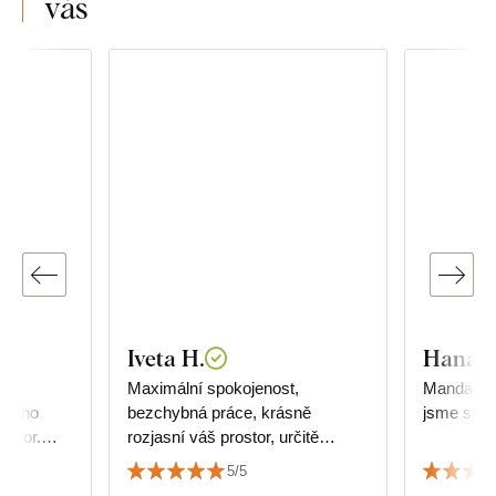
vás
Iveta H.
Hana 
 s
Maximální spokojenost,
Mandala j
acího
bezchybná práce, krásně
jsme spok
ostor.
rozjasní váš prostor, určitě
 kvalitou
doporučuji.
5/5