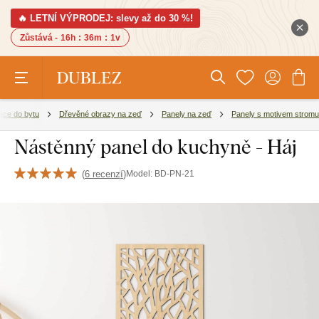
🔥 LETNÍ VÝPRODEJ: slevy až do 30 %!
Zůstává -
16h
:
36m
:
0v
ace do bytu
Dřevěné obrazy na zeď
Panely na zeď
Panely s motivem stromu
Nástěnný panel do kuchyně - Háj
(
6 recenzí
)
Model:
BD-PN-21