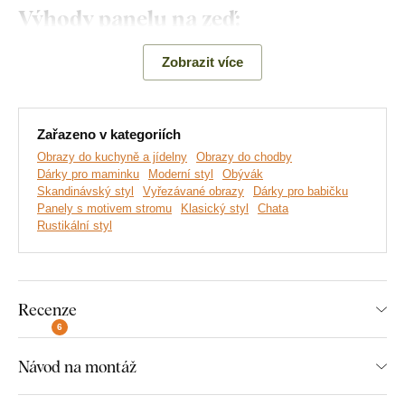
Výhody panelu na zeď:
Oblíbený motiv stromů
Zobrazit více
Skvěle se hodí do kuchyně
Jednoduchá montáž na zeď
Zařazeno v kategoriích
Obrazy do kuchyně a jídelny
Obrazy do chodby
Dřevěný 3 mm hrubý materiál
Dárky pro maminku
Moderní styl
Obývák
Skandinávský styl
Vyřezávané obrazy
Dárky pro babičku
Na výběr 3 velikosti a mnoho dekorů
Panely s motivem stromu
Klasický styl
Chata
Rustikální styl
Montáž, kterou zvládne každý:
Instalace dekorace je opravdu snadná :) Pro zavěšení
Recenze
doporučujeme použít pěnovou lepicí pásku nebo malé hřebíky.
6
Bez vrtání, jednoduše a rychle.
Návod na montáž
Toto příslušenství si můžete pohodlně
dokoupit přímo v