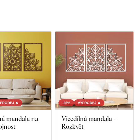
PRODEJ 🔥
-25%
VÝPRODEJ 🔥
ná mandala na
Vícedílná mandala -
ojnost
Rozkvět