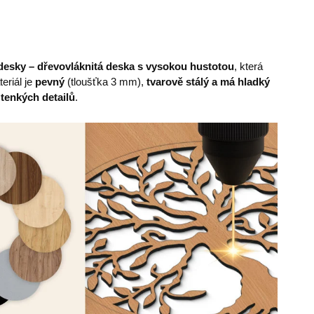
esky – dřevovláknitá deska s vysokou hustotou
, která
eriál je
pevný
(tloušťka 3 mm),
tvarově stálý a má hladký
 tenkých detailů
.