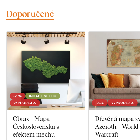
Doporučené
-26%
IMITACE MECHU
VÝPRODEJ 🔥
-26%
VÝPRODEJ 🔥
Obraz - Mapa
Dřevěná mapa sv
Československa s
Azeroth - World 
efektem mechu
Warcraft