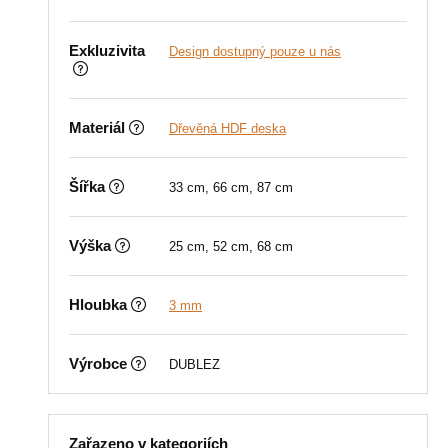
Exkluzivita
Design dostupný pouze u nás
Materiál
Dřevěná HDF deska
Šířka
33 cm, 66 cm, 87 cm
Výška
25 cm, 52 cm, 68 cm
Hloubka
3 mm
Výrobce
DUBLEZ
Zařazeno v kategoriích