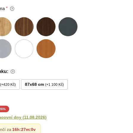
ma
bku:
87x68 cm
+420 Kč
+1 100 Kč
26
%
acovní dny
(
11.08.2026
)
nčí za
16h
:
26m
:
58v