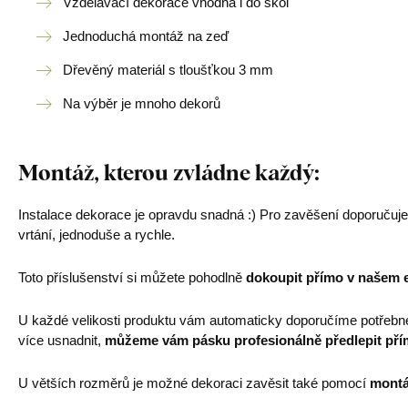
Vzdělávací dekorace vhodná i do škol
Jednoduchá montáž na zeď
Dřevěný materiál s tloušťkou 3 mm
Na výběr je mnoho dekorů
Montáž, kterou zvládne každý:
Instalace dekorace je opravdu snadná :) Pro zavěšení doporučuj
vrtání, jednoduše a rychle.
Toto příslušenství si můžete pohodlně
dokoupit přímo v našem 
U každé velikosti produktu vám automaticky doporučíme potřebn
více usnadnit,
můžeme vám pásku profesionálně předlepit pří
U větších rozměrů je možné dekoraci zavěsit také pomocí
montá