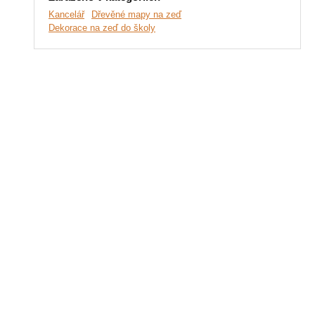
Kancelář
Dřevěné mapy na zeď
Dekorace na zeď do školy