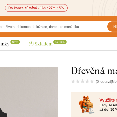
Do konce zůstává -
16h
:
27m
:
58v
Hl
Nové
do -50%
inky
📦 Skladem
Dřevěná ma
(
0 recenzí
)
Mo
Využijte
Ceny se roz
až do -30 