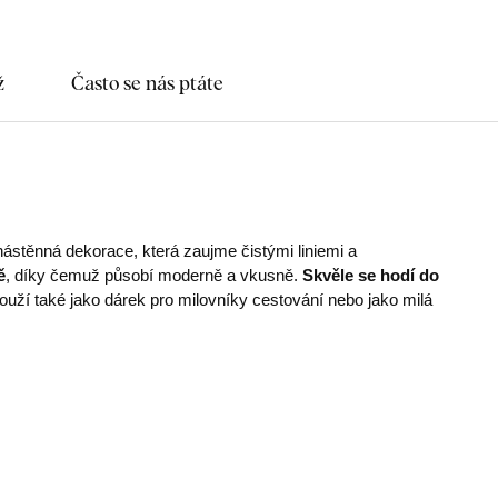
ž
Často se nás ptáte
nástěnná dekorace, která zaujme čistými liniemi a
ě
, díky čemuž působí moderně a vkusně.
Skvěle se hodí do
uží také jako dárek pro milovníky cestování nebo jako milá