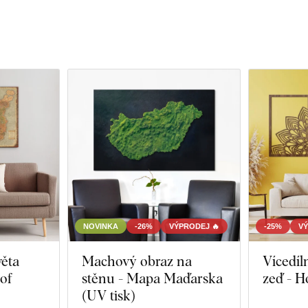
NOVINKA
-26%
VÝPRODEJ 🔥
-25%
VÝ
ěta
Machový obraz na
Vícedíl
of
stěnu - Mapa Maďarska
zeď - H
(UV tisk)