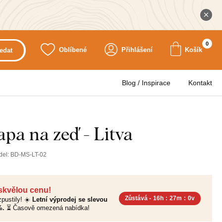
0
Oblíbené
Přihlášení
Košík
edat
Blog / Inspirace
Kontakt
pa na zeď - Litva
del:
BD-MS-LT-02
 skvělou cenu!
Zůstává -
16h
:
26m
:
58v
pustily! ☀️
Letní výprodej se slevou
%.
⏳ Časově omezená nabídka!