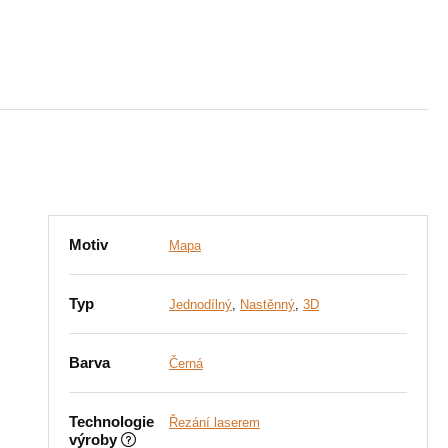
Motiv
Mapa
Typ
Jednodílný
,
Nastěnný
,
3D
Barva
Černá
Technologie
Řezání laserem
výroby