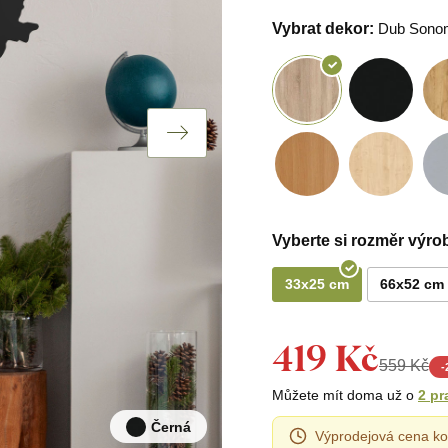
Vybrat dekor:
Dub Sono
Vyberte si rozměr výro
33x25 cm
66x52 cm
419 Kč
559 Kč
-
Můžete mít doma už o
2 pr
Černá
Výprodejová cena ko