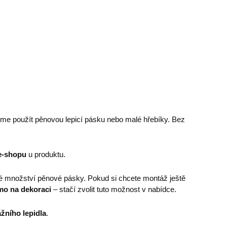
eme použít pěnovou lepicí pásku nebo malé hřebíky. Bez
e-shopu
u produktu.
é množství pěnové pásky. Pokud si chcete montáž ještě
mo na dekoraci
– stačí zvolit tuto možnost v nabídce.
žního lepidla
.