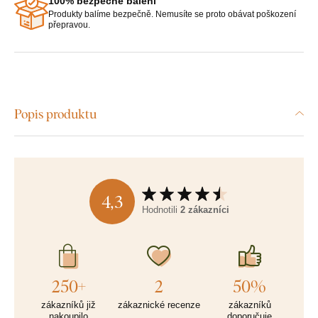
100% bezpečné balení
Produkty balíme bezpečně. Nemusíte se proto obávat poškození
přepravou.
Popis produktu
4,3
Hodnotili
2 zákazníci
250+
2
50%
zákazníků již
zákaznické recenze
zákazníků
nakoupilo
doporučuje