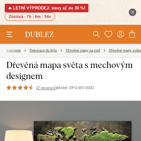
🔥 LETNÍ VÝPRODEJ: slevy až do 30 %!
Zůstává -
7h
:
6m
:
53v
Kategorie
Dekorace do bytu
Dřevěné mapy na zeď
Dřevěné mapy světa
Dřevěná mapa světa s mechovým
designem
(
2 recenze
)
Model:
DFO-MS-0002