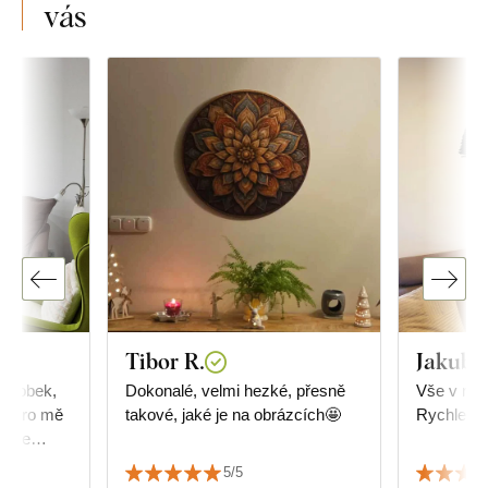
vás
Tibor R.
Jakub 
výrobek,
Dokonalé, velmi hezké, přesně
Vše v naprostém pořádku.
to pro mě
takové, jaké je na obrázcích🤩
Rychle do
Vřele
5/5