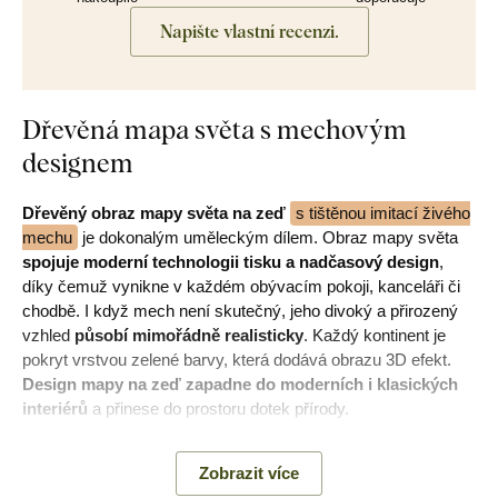
Napište vlastní recenzi.
Dřevěná mapa světa s mechovým
designem
Dřevěný obraz mapy světa na zeď
s tištěnou imitací živého
mechu
je dokonalým uměleckým dílem. Obraz mapy světa
spojuje moderní technologii tisku a nadčasový design
,
díky čemuž vynikne v každém obývacím pokoji, kanceláři či
chodbě. I když mech není skutečný, jeho divoký a přirozený
vzhled
působí mimořádně realisticky
. Každý kontinent je
pokryt vrstvou zelené barvy, která dodává obrazu 3D efekt.
Design mapy na zeď zapadne do moderních i klasických
interiérů
a přinese do prostoru dotek přírody.
Poznámka:
Nejedná se o živý ani stabilizovaný mech.
Zobrazit více
Motiv mechového obrazu je vytištěný na kvalitní dřevěné