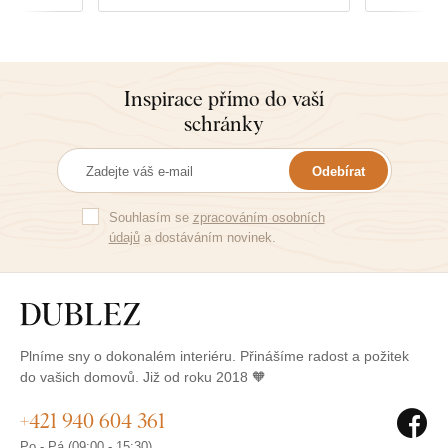
Inspirace přímo do vaší
schránky
Odebírat
Souhlasím se
zpracováním osobních
údajů
a dostáváním novinek.
Plníme sny o dokonalém interiéru. Přinášíme radost a požitek
do vašich domovů. Již od roku 2018 🧡
+421 940 604 361
Po - Pá (09:00 - 15:30)