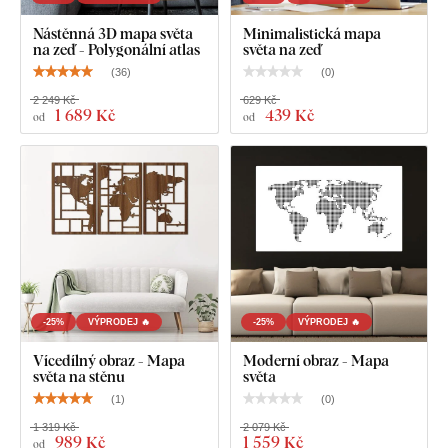
Nástěnná 3D mapa světa
Minimalistická mapa
na zeď - Polygonální atlas
světa na zeď
(
36
)
(
0
)
2 249 Kč
629 Kč
1 689 Kč
439 Kč
od
od
-25%
VÝPRODEJ 🔥
-25%
VÝPRODEJ 🔥
Vícedílný obraz - Mapa
Moderní obraz - Mapa
světa na stěnu
světa
(
1
)
(
0
)
1 319 Kč
2 079 Kč
989 Kč
1 559 Kč
od