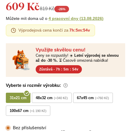
609 Kč
819 Kč
-
26
%
Můžete mít doma už o
4 pracovní dny
(
13.08.2026
)
Výprodejová cena končí za
7h
:
5m
:
53v
Využijte skvělou cenu!
Ceny se rozpustily! ☀️
Letní výprodej se slevou
až do -30 %.
⏳ Časově omezená nabídka!
Zůstává -
7h
:
5m
:
53v
Vyberte si rozměr výrobku:
31x21 cm
48x32 cm
67x45 cm
+340 Kč
+760 Kč
100x67 cm
+1 190 Kč
Bez příslušenství