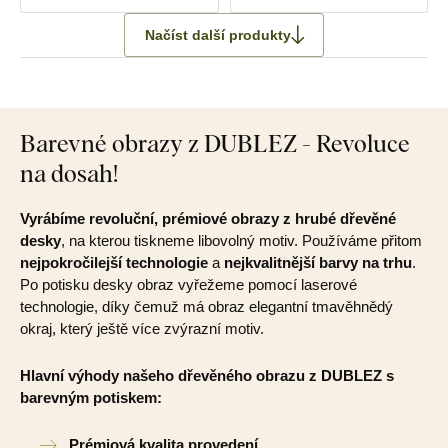
Načíst další produkty
Barevné obrazy z DUBLEZ - Revoluce
na dosah!
Vyrábíme revoluční, prémiové obrazy z hrubé dřevěné
desky
, na kterou tiskneme libovolný motiv. Používáme přitom
nejpokročilejší technologie
a
nejkvalitnější barvy na trhu
.
Po potisku desky obraz vyřežeme pomocí laserové
technologie, díky čemuž má obraz elegantní tmavěhnědý
okraj, který ještě více zvýrazní motiv.
Hlavní výhody našeho dřevěného obrazu z DUBLEZ s
barevným potiskem:
Prémiová kvalita provedení