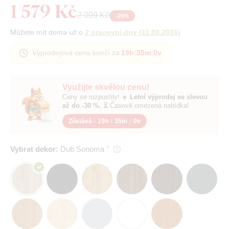
1 579 Kč
2 099 Kč
-
25
%
Můžete mít doma už o
2 pracovní dny
(
11.08.2026
)
Výprodejová cena končí za
19h
:
34m
:
59v
Využijte skvělou cenu!
Ceny se rozpustily! ☀️
Letní výprodej se slevou
až do -30 %.
⏳ Časově omezená nabídka!
Zůstává -
19h
:
34m
:
59v
Vybrat dekor:
Dub Sonoma