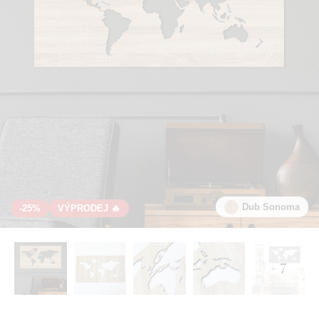
Dub Sonoma
-25%
VÝPRODEJ 🔥
+ 7