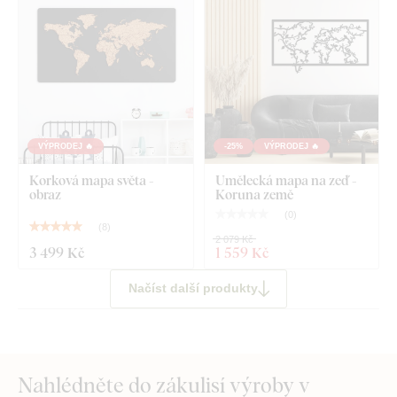
VÝPRODEJ 🔥
-25%
VÝPRODEJ 🔥
Korková mapa světa -
Umělecká mapa na zeď -
obraz
Koruna země
(
0
)
(
8
)
2 079 Kč
3 499 Kč
1 559 Kč
Načíst další produkty
Nahlédněte do zákulisí výroby v