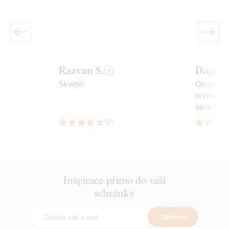
Razvan S.
Dagmar
Skvělé!
Obraz vyp
árky.
si předst
spokojená
5/5
Inspirace přímo do vaší
schránky
Odebírat