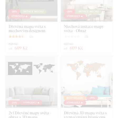
-26%
IMITACE MECHU
-26%
IMITACE MECHU
VÝPRODEJ 🔥
VÝPRODEJ 🔥
Dřevěná mapa světa s
Mechová imitace mapy
mechovým designem
světa - Obraz
(
2
)
(
0
)
819 Kč
819 Kč
609 Kč
609 Kč
od
od
BESTSELLER
-25%
-25%
VÝPRODEJ 🔥
VÝPRODEJ 🔥
2v1 Dřevěné mapy světa -
Dřevěná 3D mapa světa s
obraz a 3D mapa
vyznačenými hranicemi