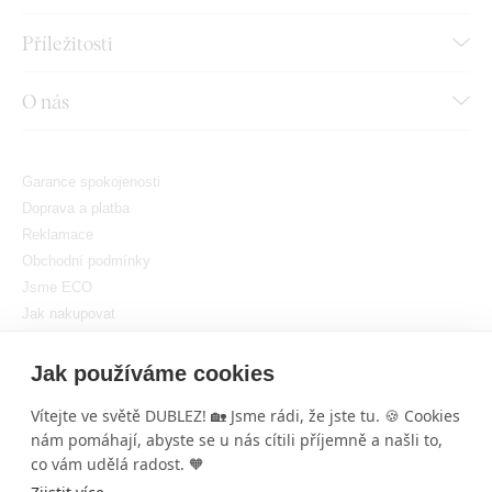
Příležitosti
O nás
Garance spokojenosti
Doprava a platba
Reklamace
Obchodní podmínky
Jsme ECO
Jak nakupovat
GDPR
Nastavit cookies
Jak používáme cookies
Vítejte ve světě DUBLEZ! 🏡 Jsme rádi, že jste tu. 🍪 Cookies
nám pomáhají, abyste se u nás cítili příjemně a našli to,
×
co vám udělá radost. 🧡
DUBLEZ
Dřevěná mapa světa na zeď
je úžasným