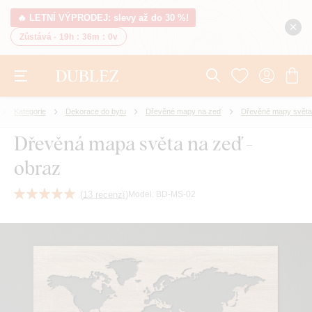
🔥 LETNÍ VÝPRODEJ: slevy až do 30 %!
Zůstává -
19h
:
35m
:
59v
Kategorie
Dekorace do bytu
Dřevěné mapy na zeď
Dřevěné mapy světa
Dřevěná mapa světa na zeď -
obraz
(
13 recenzí
)
Model:
BD-MS-02