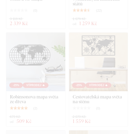
států
(
0
)
(
22
)
3 119 Kč
1 679 Kč
2 339 Kč
1 259 Kč
od
-25%
VÝPRODEJ 🔥
-25%
VÝPRODEJ 🔥
Robinsonova mapa světa
Cestovatelská mapa světa
ze dřeva
na stěnu
(
2
)
(
0
)
679 Kč
2 079 Kč
509 Kč
1 559 Kč
od