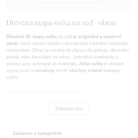
Dřevěná mapa světa na zeď - obraz
Dřevěná 3D mapa světa
na zeď
je originální a moderní
obraz
, který nesmí chybět v domácnosti žádného vášnivého
cestovatele. Obraz je vhodný do obývacího pokoje, dětského
pokoje nebo kanceláře na stěnu. Jednotlivé kontinenty a
ostrovy jsou vyřezané do materiálu.
Atlas světa
je detailně
vypracován a
obsahuje
téměř
všechny známé ostrovy
světa
.
Hlavní výhody dřevěné mapy světa:
Moderní design
Zobrazit více
Detailně zpracovaná mapa včetně ostrovů
3 mm hrubý materiál
Zařazeno v kategoriích