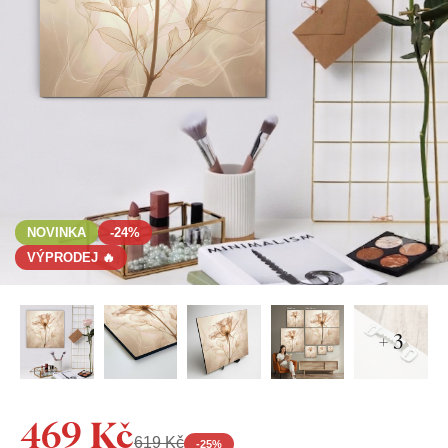
NOVINKA
-24%
VÝPRODEJ 🔥
+ 3
469 Kč
619 Kč
-
25
%