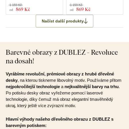
1 159 Kč
1 159 Kč
869 Kč
869 Kč
od
od
Načíst další produkty
Barevné obrazy z DUBLEZ - Revoluce
na dosah!
Vyrábíme revoluční, prémiové obrazy z hrubé dřevěné
desky
, na kterou tiskneme libovolný motiv. Používáme přitom
nejpokročilejší technologie
a
nejkvalitnější barvy na trhu
.
Po potisku desky obraz vyřežeme pomocí laserové
technologie, díky čemuž má obraz elegantní tmavěhnědý
okraj, který ještě více zvýrazní motiv.
Hlavní výhody našeho dřevěného obrazu z DUBLEZ s
barevným potiskem: