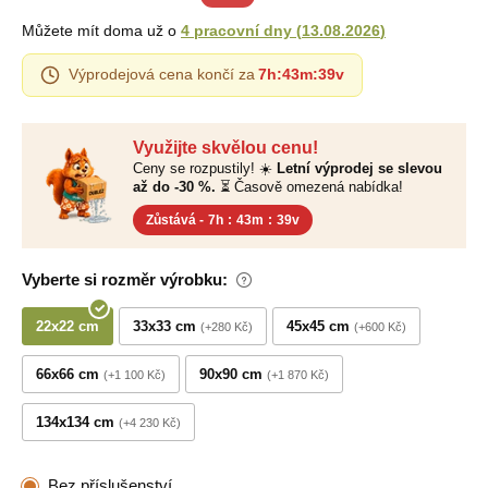
Můžete mít doma už o
4 pracovní dny
(
13.08.2026
)
Výprodejová cena končí za
7h
:
43m
:
38v
Využijte skvělou cenu!
Ceny se rozpustily! ☀️
Letní výprodej se slevou
až do -30 %.
⏳ Časově omezená nabídka!
Zůstává -
7h
:
43m
:
38v
Vyberte si rozměr výrobku:
22x22 cm
33x33 cm
45x45 cm
+280 Kč
+600 Kč
66x66 cm
90x90 cm
+1 100 Kč
+1 870 Kč
134x134 cm
+4 230 Kč
Bez příslušenství