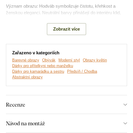
Význam obrazu:
Hodváb symbolizuje čistotu, křehkost a
ženskou eleganci. Neutrální barvy přinášejí do interiéru klid,
rovnováhu a pocit útulného domova.
Zobrazit více
Zařazeno v kategoriích
Barevné obrazy
Obývák
Moderní styl
Obrazy květin
Dárky pro přítelkyni nebo manželku
Dárky pro kamarádku a sestru
Předsíň / Chodba
Abstraktní obrazy
Recenze
Vyrábíme prémiové obrazy DUBLEZ tištěné na dřevěné
desce.
Používáme přitom
nejmodernější technologie
a
nejkvalitnější barvy na trhu
. Motiv tiskneme přímo na desku
Návod na montáž
a následně vyřezáváme pomocí laseru. Díky tomu má obraz z
boku elegantní tmavě hnědý okraj, který ještě více zvýrazní