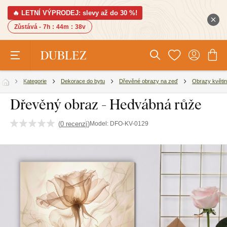
🔥 LETNÍ VÝPRODEJ: slevy až do 30 %!
Zůstává -
7h
:
44m
:
38v
Kategorie
Dekorace do bytu
Dřevěné obrazy na zeď
Obrazy květin
Dřevěný obraz - Hedvábná růže
(
0 recenzí
)
Model:
DFO-KV-0129