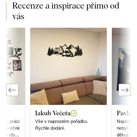
Recenze a inspirace přímo od
vás
á
Jakub Večeřa
Pavla 
ělou práci
Vše v naprostém pořádku.
Naprostá s
 Stromeček
Rychle dodání.
nebyl můj
m svatby
děkuji.