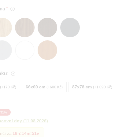
ma
bku:
66x60 cm
87x78 cm
+170 Kč
+600 Kč
+1 090 Kč
-
31
%
acovní dny
(
11.08.2026
)
nčí za
18h
:
14m
:
49v