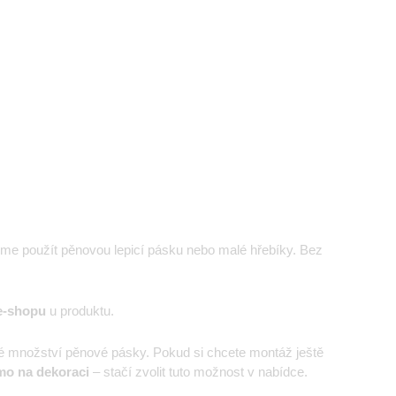
eme použít pěnovou lepicí pásku nebo malé hřebíky. Bez
e-shopu
u produktu.
é množství pěnové pásky. Pokud si chcete montáž ještě
mo na dekoraci
– stačí zvolit tuto možnost v nabídce.