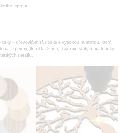
žního lepidla
.
esky – dřevovláknitá deska s vysokou hustotou
, která
eriál je
pevný
(tloušťka 3 mm),
tvarově stálý a má hladký
 tenkých detailů
.