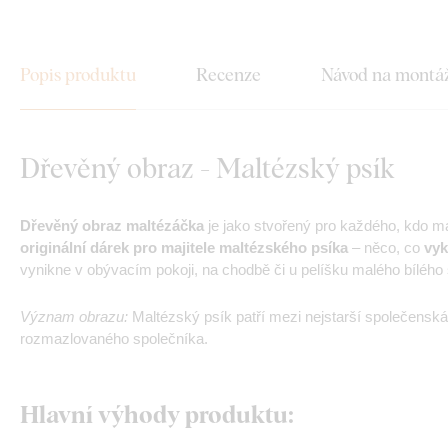
Popis produktu
Recenze
Návod na montá
Dřevěný obraz - Maltézský psík
Dřevěný obraz maltézáčka
je jako stvořený pro každého, kdo má
originální dárek pro majitele maltézského psíka
– něco, co
vyk
vynikne v obývacím pokoji, na chodbě či u pelíšku malého bílého 
Význam obrazu:
Maltézský psík patří mezi nejstarší společensk
rozmazlovaného společníka.
Hlavní výhody produktu: