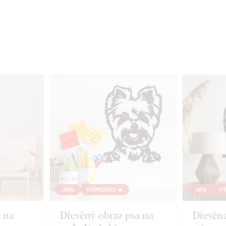
-29%
VÝPRODEJ 🔥
-30%
VÝ
 na
Dřevěný obraz psa na
Dřevěn