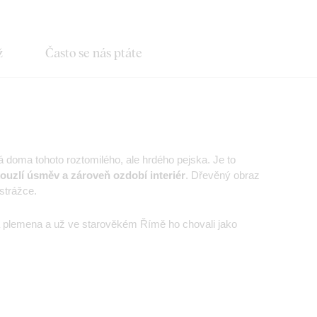
ž
Často se nás ptáte
 doma tohoto roztomilého, ale hrdého pejska. Je to
ouzlí úsměv a zároveň ozdobí interiér
. Dřevěný obraz
strážce.
á plemena a už ve starověkém Římě ho chovali jako