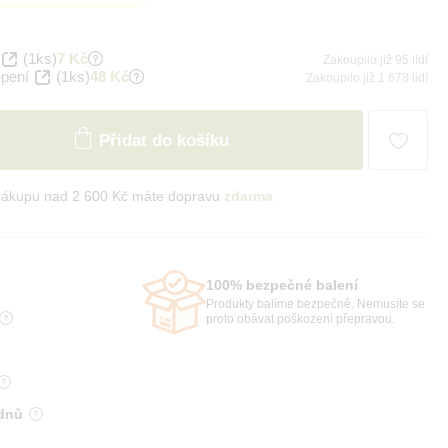
(1ks)
7 Kč
Zakoupilo již 95 lidí
epení
(1ks)
48 Kč
Zakoupilo již 1 678 lidí
Přidat do košíku
nákupu nad 2 600 Kč máte dopravu
zdarma
100% bezpečné balení
Produkty balíme bezpečně. Nemusíte se
proto obávat poškození přepravou.
 dnů