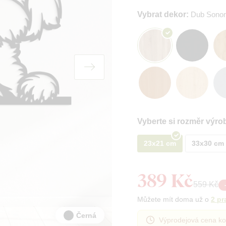
Vybrat dekor:
Dub Sono
Vyberte si rozměr výro
23x21 cm
33x30 cm
389 Kč
559 Kč
Můžete mít doma už o
2 pr
Černá
Výprodejová cena ko