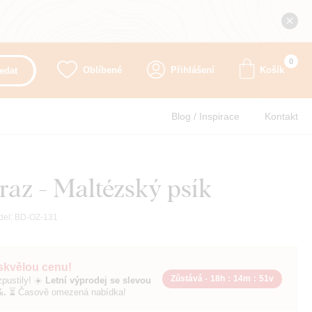
0
Oblíbené
Přihlášení
Košík
edat
Blog / Inspirace
Kontakt
az - Maltézský psík
del:
BD-OZ-131
 skvělou cenu!
Zůstává -
18h
:
14m
:
49v
pustily! ☀️
Letní výprodej se slevou
%.
⏳ Časově omezená nabídka!