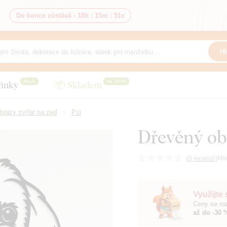
Do konce zůstává -
18h
:
15m
:
49v
Hl
Nové
do -50%
inky
📦 Skladem
brazy zvířat na zeď
Psi
Dřevěný obr
(
0 recenzí
)
Mo
Využijte
Ceny se roz
až do -30 