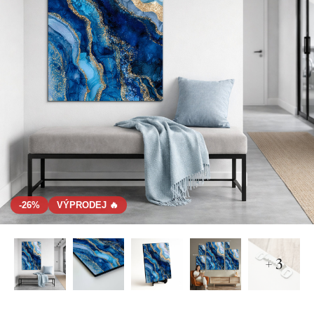
-26%
VÝPRODEJ 🔥
+ 3