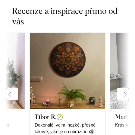
Recenze a inspirace přímo od
vás
Tibor R.
Marta 
 jsem
Dokonalé, velmi hezké, přesně
Krásná de
takové, jaké je na obrázcích🤩