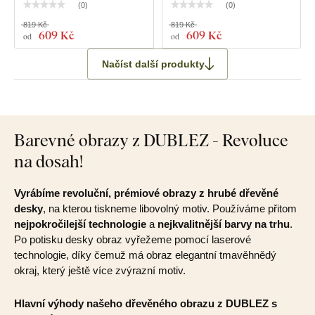
(
0
)
(
0
)
819 Kč
819 Kč
609 Kč
609 Kč
od
od
Načíst další produkty
Barevné obrazy z DUBLEZ - Revoluce
na dosah!
Vyrábíme revoluční, prémiové obrazy z hrubé dřevěné
desky
, na kterou tiskneme libovolný motiv. Používáme přitom
nejpokročilejší technologie
a
nejkvalitnější barvy na trhu
.
Po potisku desky obraz vyřežeme pomocí laserové
technologie, díky čemuž má obraz elegantní tmavěhnědý
okraj, který ještě více zvýrazní motiv.
Hlavní výhody našeho dřevěného obrazu z DUBLEZ s