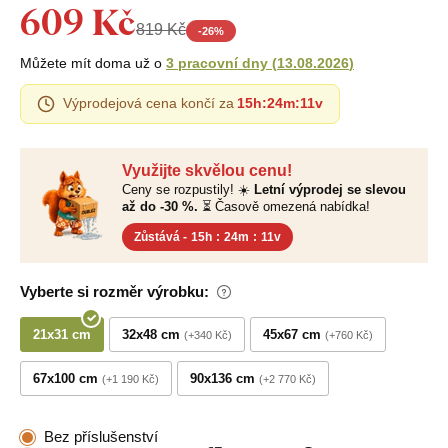
609 Kč
819 Kč
-
26
%
Můžete mít doma už o
3 pracovní dny
(
13.08.2026
)
Výprodejová cena končí za
15h
:
24m
:
10v
Využijte skvělou cenu!
Ceny se rozpustily! ☀️
Letní výprodej se slevou
až do -30 %.
⏳ Časově omezená nabídka!
Zůstává -
15h
:
24m
:
10v
Vyberte si rozměr výrobku:
21x31 cm
32x48 cm
45x67 cm
+340 Kč
+760 Kč
67x100 cm
90x136 cm
+1 190 Kč
+2 770 Kč
Bez příslušenství