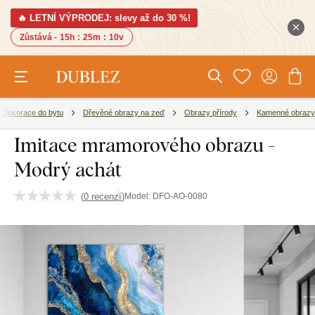
🔥 LETNÍ VÝPRODEJ: slevy až do 30 %!
Zůstává -
15h
:
25m
:
10v
Dekorace do bytu
Dřevěné obrazy na zeď
Obrazy přírody
Kamenné obrazy
Imitace mramorového obrazu -
Modrý achát
(
0 recenzí
)
Model:
DFO-AO-0080