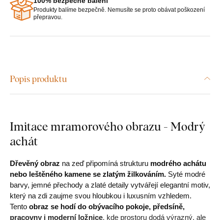
100% bezpečné balení
Produkty balíme bezpečně. Nemusíte se proto obávat poškození
přepravou.
Popis produktu
Imitace mramorového obrazu - Modrý
achát
Dřevěný obraz
na zeď připomíná strukturu
modrého achátu
nebo leštěného kamene se zlatým žilkováním.
Syté modré
barvy, jemné přechody a zlaté detaily vytvářejí elegantní motiv,
který na zdi zaujme svou hloubkou i luxusním vzhledem.
Tento
obraz se hodí do obývacího pokoje, předsíně,
pracovny i moderní ložnice
, kde prostoru dodá výrazný, ale