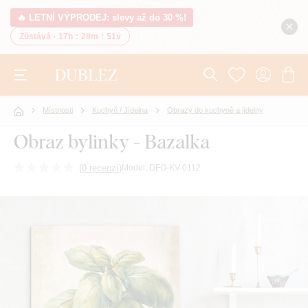
🔥 LETNÍ VÝPRODEJ: slevy až do 30 %!
Zůstává -
17h
:
28m
:
50v
Místnosti
Kuchyň / Jídelna
Obrazy do kuchyně a jídelny
Obraz bylinky - Bazalka
(
0 recenzí
)
Model:
DFO-KV-0112