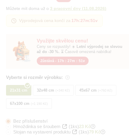
Můžete mít doma už o
3 pracovní dny
(
11.08.2026
)
Výprodejová cena končí za
17h
:
27m
:
50v
Využijte skvělou cenu!
Ceny se rozpustily! ☀️
Letní výprodej se slevou
až do -30 %.
⏳ Časově omezená nabídka!
Zůstává -
17h
:
27m
:
50v
Vyberte si rozměr výrobku:
21x31 cm
32x48 cm
45x67 cm
+340 Kč
+760 Kč
67x100 cm
+1 190 Kč
Bez příslušenství
Hmoždinka se šroubem
(1ks)
23 Kč
Stojan na vystavení produktu
(1ks)
79 Kč