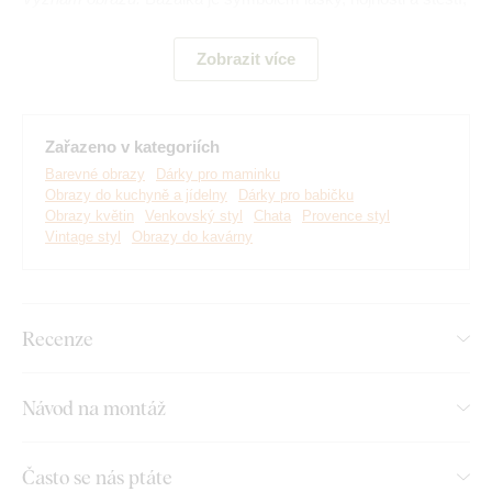
zároveň se spojuje s ochranou domova, harmonií a pozitivní
energií.
Zobrazit více
Zařazeno v kategoriích
Barevné obrazy
Dárky pro maminku
Obrazy do kuchyně a jídelny
Dárky pro babičku
Obrazy květin
Venkovský styl
Chata
Provence styl
Vintage styl
Obrazy do kavárny
Recenze
Vyrábíme prémiové obrazy DUBLEZ tištěné na dřevěné
desce.
Používáme přitom
nejmodernější technologie
a
Návod na montáž
nejkvalitnější barvy na trhu
. Motiv tiskneme přímo na desku
a následně vyřezáváme pomocí laseru. Díky tomu má obraz z
boku elegantní tmavě hnědý okraj, který ještě více zvýrazní
Často se nás ptáte
motiv.