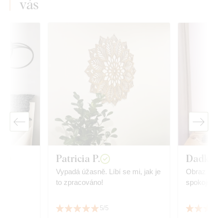
vás
á
Patricia P.
Dadka
ce.
Vypadá úžasně. Líbí se mi, jak je
Obraz se m
to zpracováno!
spokojen
5/5