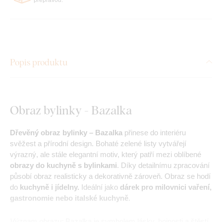
Popis produktu
Obraz bylinky - Bazalka
Dřevěný obraz bylinky – Bazalka
přinese do interiéru
svěžest a přírodní design. Bohaté zelené listy vytvářejí
výrazný, ale stále elegantní motiv, který patří mezi oblíbené
obrazy do kuchyně s bylinkami
. Díky detailnímu zpracování
působí obraz realisticky a dekorativně zároveň. Obraz se hodí
do
kuchyně i jídelny.
Ideální jako
dárek pro milovnici vaření,
gastronomie nebo italské kuchyně
.
Význam obrazu:
Bazalka je symbolem lásky, hojnosti a štěstí,