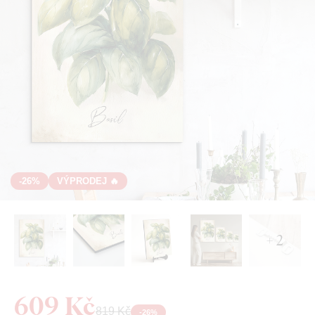
-26%
VÝPRODEJ 🔥
+ 2
609 Kč
819 Kč
-
26
%