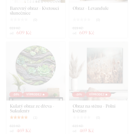
Barevný obraz - Kvetoucí
Obraz - Levandule
slunečnice
(
0
)
(
0
)
819 Kč
819 Kč
609 Kč
609 Kč
od
od
-24%
VÝPRODEJ 🔥
-24%
VÝPRODEJ 🔥
Kulatý obraz ze dřeva -
Obraz na stěnu - Polní
Sukulenty
květiny
(
1
)
(
0
)
619 Kč
619 Kč
469 Kč
469 Kč
od
od