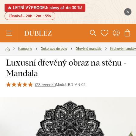
🔥 LETNÍ VÝPRODEJ: slevy až do 30 %!
Zůstává -
20h
:
2m
:
54v
Kategorie
Dekorace do bytu
Dřevěné mandaly
Kruhové mandaly
Luxusní dřevěný obraz na stěnu -
Mandala
(
23 recenzí
)
Model:
BD-MN-02