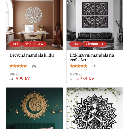
jemných, tenkých detailů
.
-24%
VÝPRODEJ 🔥
-25%
VÝPRODEJ 🔥
Dřevěná mandala klidu
Exkluzivní mandala na
zeď - Art
(
9
)
(
1
)
789 Kč
5 779 Kč
599 Kč
4 339 Kč
od
od
Na výběr máte z
12 dekorů
s polomatným lakem, který
zvyšuje
odolnost proti běžnému poškrábání
.
Tloušťka 3
mm
dodává produktu
3D efekt
s jemným stínováním, díky
čemuž na stěně působí čistě a elegantně – na rozdíl od
tenkých papírových samolepek.
Deska splňuje
evropský emisní standard E1
– je bezpečná a
vhodná do interiéru
(včetně dětského pokoje).