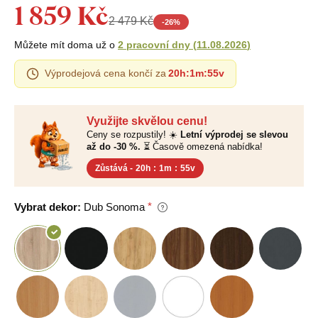
1 859 Kč
2 479 Kč
-
26
%
Můžete mít doma už o
2 pracovní dny
(
11.08.2026
)
Výprodejová cena končí za
20h
:
1m
:
54v
Využijte skvělou cenu!
Ceny se rozpustily! ☀️
Letní výprodej se slevou
až do -30 %.
⏳ Časově omezená nabídka!
Zůstává -
20h
:
1m
:
54v
Vybrat dekor:
Dub Sonoma