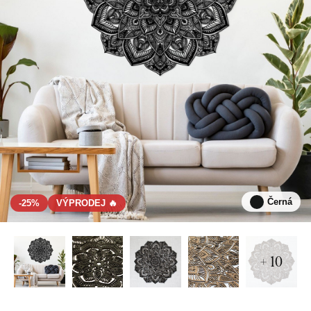
Černá
-25%
VÝPRODEJ 🔥
+ 10