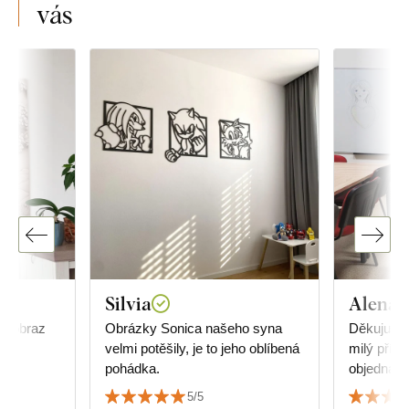
vás
Silvia
Alena 
cí obraz
Obrázky Sonica našeho syna
Děkuju ve
velmi potěšily, je to jeho oblíbená
milý příst
pohádka.
objednávky. Mandala nám
viceúčelo
5/5