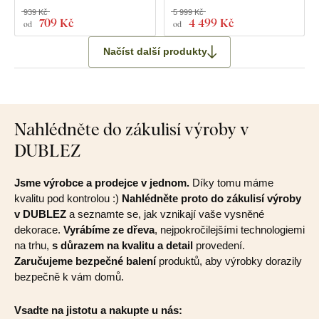
939 Kč
5 999 Kč
709 Kč
4 499 Kč
od
od
Načíst další produkty
Nahlédněte do zákulisí výroby v
DUBLEZ
Jsme výrobce a prodejce v jednom.
Díky tomu máme
kvalitu pod kontrolou :)
Nahlédněte proto do zákulisí výroby
v DUBLEZ
a seznamte se, jak vznikají vaše vysněné
dekorace.
Vyrábíme ze dřeva
, nejpokročilejšími technologiemi
na trhu,
s důrazem na kvalitu a detail
provedení.
Zaručujeme bezpečné balení
produktů, aby výrobky dorazily
bezpečně k vám domů.
Vsadte na jistotu a nakupte u nás: