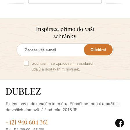
Inspirace přímo do vaší
schránky
Odebírat
Souhlasím se
zpracováním osobních
údajů
a dostáváním novinek.
Plníme sny o dokonalém interiéru. Přinášíme radost a požitek
do vašich domovů. Již od roku 2018 🧡
+421 940 604 361
Po - Pá (09:00 - 15:30)