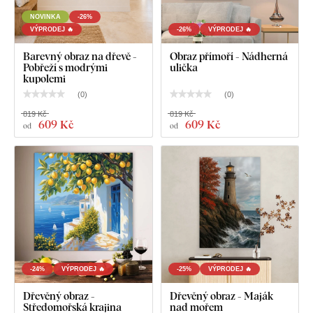
U rozměru 67x45 cm a 100x67 cm obsahuje obraz 2
NOVINKA
-26%
VÝPRODEJ 🔥
-26%
VÝPRODEJ 🔥
háčky.
Barevný obraz na dřevě -
Obraz přímoří - Nádherná
U rozměru 136x90 cm obsahuje obraz na každém dílu
Pobřeží s modrými
ulička
2 háčky (2x2=4 háčky dohromady).
kupolemi
(
0
)
(
0
)
819 Kč
819 Kč
Co najdete v balíku?
609 Kč
609 Kč
od
od
Obraz - Portál nad mořem
Vopřed namontovaný háček / háčky na druhé straně
obrazu
Přehledný návod na montáž
-24%
VÝPRODEJ 🔥
-25%
VÝPRODEJ 🔥
Dřevěný obraz -
Dřevěný obraz - Maják
Středomořská krajina
nad mořem