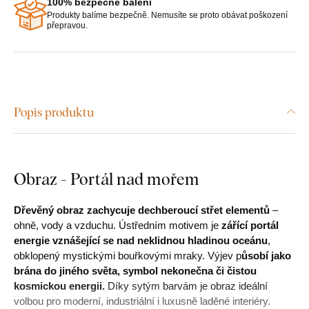
100% bezpečné balení
Produkty balíme bezpečně. Nemusíte se proto obávat poškození
přepravou.
Popis produktu
Obraz - Portál nad mořem
Dřevěný obraz zachycuje dechberoucí střet elementů
–
ohně, vody a vzduchu. Ústředním motivem je
zářící portál
energie vznášející se nad neklidnou hladinou oceánu
,
obklopený mystickými bouřkovými mraky. Výjev p
ůsobí jako
brána do jiného světa, symbol nekonečna či čistou
kosmickou energii.
Díky sytým barvám je obraz ideální
volbou pro moderní, industriální i luxusně laděné interiéry.