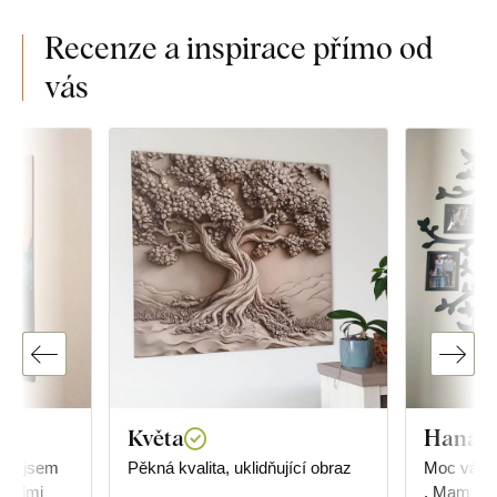
Recenze a inspirace přímo od
vás
Květa
Hana K
jak jsem
Pěkná kvalita, uklidňující obraz
Moc vám d
 velmi
. Mam vel