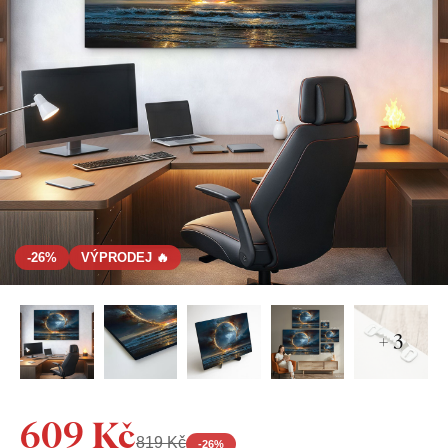
-26%
VÝPRODEJ 🔥
+ 3
609 Kč
819 Kč
-
26
%