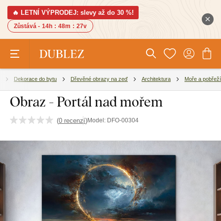
🔥 LETNÍ VÝPRODEJ: slevy až do 30 %!
Zůstává -
14h
:
48m
:
26v
Dekorace do bytu
Dřevěné obrazy na zeď
Architektura
Moře a pobřeží
Obraz - Portál nad mořem
(
0 recenzí
)
Model:
DFO-00304