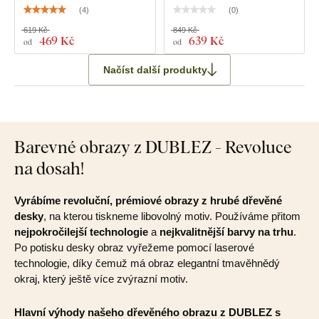
(
4
)
(
0
)
619 Kč
849 Kč
469 Kč
639 Kč
od
od
Načíst další produkty
Barevné obrazy z DUBLEZ - Revoluce
na dosah!
Vyrábíme revoluční, prémiové obrazy z hrubé dřevěné
desky
, na kterou tiskneme libovolný motiv. Používáme přitom
nejpokročilejší technologie
a
nejkvalitnější barvy na trhu
.
Po potisku desky obraz vyřežeme pomocí laserové
technologie, díky čemuž má obraz elegantní tmavěhnědý
okraj, který ještě více zvýrazní motiv.
Hlavní výhody našeho dřevěného obrazu z DUBLEZ s