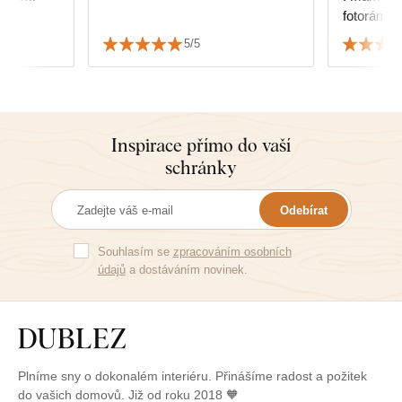
fotoráme
dokonale 
5/5
👏
Inspirace přímo do vaší
schránky
Odebírat
Souhlasím se
zpracováním osobních
údajů
a dostáváním novinek.
Plníme sny o dokonalém interiéru. Přinášíme radost a požitek
do vašich domovů. Již od roku 2018 🧡