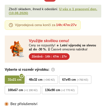
Zboží skladem, ihned k odeslání.
U vás o 1 pracovní den.
(
10.08.2026
)
Výprodejová cena končí za
14h
:
47m
:
26v
Využijte skvělou cenu!
Ceny se rozpustily! ☀️
Letní výprodej se slevou
až do -30 %.
⏳ Časově omezená nabídka!
Zůstává -
14h
:
47m
:
26v
Vyberte si rozměr výrobku:
31x21 cm
48x32 cm
67x45 cm
+340 Kč
+760 Kč
100x67 cm
136x90 cm
+1 190 Kč
+2 770 Kč
Bez příslušenství