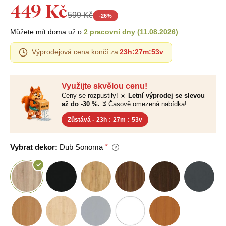
449 Kč
599 Kč
-
26
%
Můžete mít doma už o
2 pracovní dny
(
11.08.2026
)
Výprodejová cena končí za
23h
:
27m
:
52v
Využijte skvělou cenu!
Ceny se rozpustily! ☀️
Letní výprodej se slevou
až do -30 %.
⏳ Časově omezená nabídka!
Zůstává -
23h
:
27m
:
52v
Vybrat dekor:
Dub Sonoma