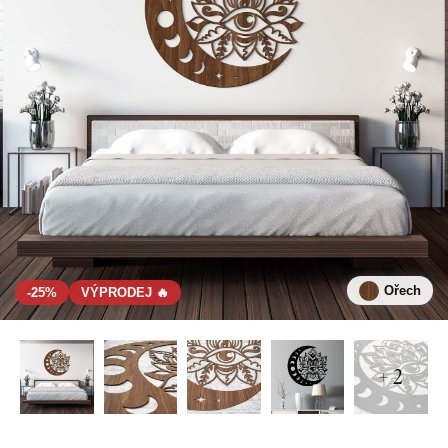
Ořech
-25%
VÝPRODEJ 🔥
+ 2