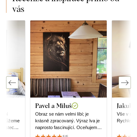
vás
Pavel a Miluš
Jakub 
dobí
Obraz se nám velmi líbí; je
Vše v naprostém pořádku.
a nemůžeme
krásně zpracovaný. Výraz lva je
Rychle do
enostech s
naprosto fascinující. Oceňujeme
zku jsme
též rychlost dodání a preciznost
5/5