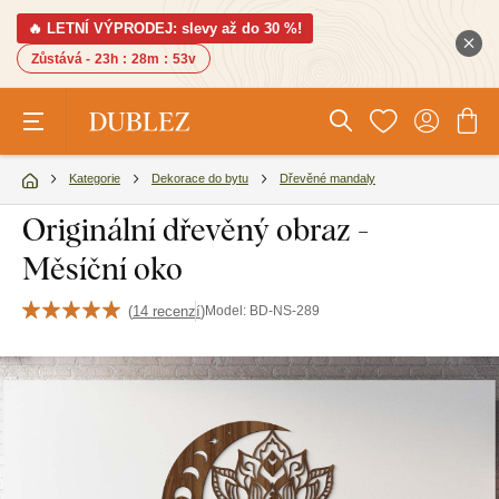
🔥 LETNÍ VÝPRODEJ: slevy až do 30 %!
Zůstává -
23h
:
28m
:
52v
Kategorie
Dekorace do bytu
Dřevěné mandaly
Originální dřevěný obraz -
Měsíční oko
(
14 recenzí
)
Model:
BD-NS-289