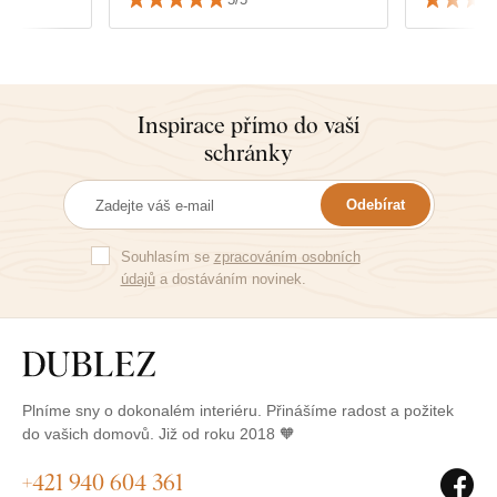
ký dražší.
zabalení.
stí a
tisk a né
kdy zdá,
rvy
Inspirace přímo do vaší
abalené.
schránky
poslední
Odebírat
Souhlasím se
zpracováním osobních
údajů
a dostáváním novinek.
Plníme sny o dokonalém interiéru. Přinášíme radost a požitek
do vašich domovů. Již od roku 2018 🧡
+421 940 604 361