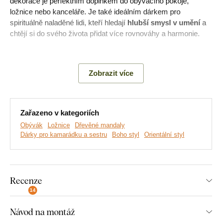
dekorace je perfektním doplňkem do obývacího pokoje,
ložnice nebo kanceláře. Je také ideálním dárkem pro
spirituálně naladěné lidi, kteří hledají
hlubší smysl v umění
a
chtějí si do svého života přidat více rovnováhy a harmonie.
Význam:
Obraz vyvolává pocit klidu a rovnováhy, navazuje na
okultní tradice, kde oko představuje okno do duše a měsíc je
Zobrazit více
symbolem meditace, přičemž samotný obraz symbolizuje
duchovní propojení mezi nebem a zemí.
Zařazeno v kategoriích
Hlavní výhody produktu:
Obývák
Ložnice
Dřevěné mandaly
Dárky pro kamarádku a sestru
Boho styl
Orientální styl
Skrytá symbolika dekorace
Skvěle se hodí do obývacího pokoje
Recenze
Ideální dárek pro ženu
14
Jednoduchá montáž na zeď
Návod na montáž