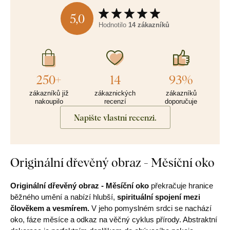
5,0
Hodnotilo
14 zákazníků
250+
14
93%
zákazníků již
zákaznických
zákazníků
nakoupilo
recenzí
doporučuje
Napište vlastní recenzi.
Originální dřevěný obraz - Měsíční oko
Originální dřevěný obraz - Měsíční oko
překračuje hranice
běžného umění a nabízí hlubší,
spirituální spojení mezi
člověkem a vesmírem.
V jeho pomyslném srdci se nachází
oko, fáze měsíce a odkaz na věčný cyklus přírody. Abstraktní