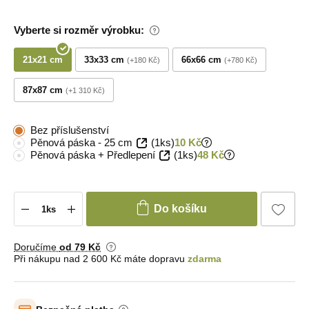
Vyberte si rozměr výrobku:
21x21 cm
33x33 cm
66x66 cm
+180 Kč
+780 Kč
87x87 cm
+1 310 Kč
Bez příslušenství
Pěnová páska - 25 cm
(1ks)
10 Kč
Pěnová páska + Předlepení
(1ks)
48 Kč
Do košíku
Doručíme
od 79 Kč
Při nákupu nad 2 600 Kč máte dopravu
zdarma