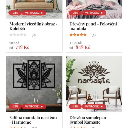
-24%
VÝPRODEJ 🔥
-25%
VÝPRODEJ 🔥
Moderní vícedílný obraz -
Dřevěný panel - Poloviční
Koloběh
mandala
(
0
)
(
4
)
989 Kč
1 129 Kč
749 Kč
849 Kč
od
od
-25%
VÝPRODEJ 🔥
-24%
VÝPRODEJ 🔥
3 dílná mandala na stěnu
Dřevěná samolepka -
- Harmonie
Symbol Namaste