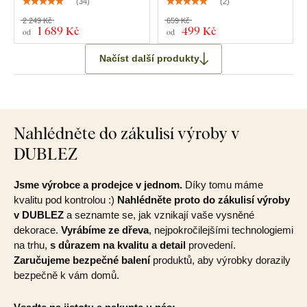
(
34
)
(
2
)
2 249 Kč
659 Kč
1 689 Kč
499 Kč
od
od
Načíst další produkty
Nahlédněte do zákulisí výroby v
DUBLEZ
Jsme výrobce a prodejce v jednom.
Díky tomu máme
kvalitu pod kontrolou :)
Nahlédněte proto do zákulisí výroby
v DUBLEZ
a seznamte se, jak vznikají vaše vysněné
dekorace.
Vyrábíme ze dřeva
, nejpokročilejšími technologiemi
na trhu,
s důrazem na kvalitu a detail
provedení.
Zaručujeme bezpečné balení
produktů, aby výrobky dorazily
bezpečně k vám domů.