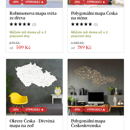
-25%
VÝPRODEJ 🔥
-25%
VÝPRODEJ 🔥
Robinsonova mapa světa
Polygonální mapa Česka
ze dřeva
na stěnu
(
2
)
(
1
)
Můžete mít doma už o 2
Můžete mít doma už o 2
pracovní dny
pracovní dny
679 Kč
1 049 Kč
509 Kč
789 Kč
od
od
-25%
VÝPRODEJ 🔥
-25%
VÝPRODEJ 🔥
Okresy Česka - Dřevěná
Polygonální mapa
mapa na zeď
Československa