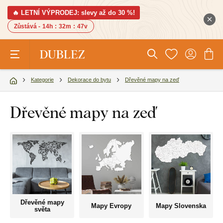
🔥 LETNÍ VÝPRODEJ: slevy až do 30 %!
Zůstává -
14h
:
32m
:
46v
Kategorie
Dekorace do bytu
Dřevěné mapy na zeď
Dřevěné mapy na zeď
Dřevěné mapy
Mapy Evropy
Mapy Slovenska
světa