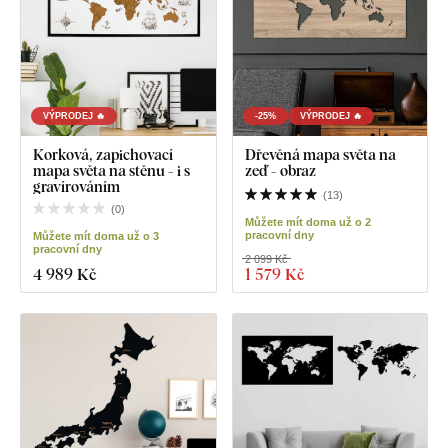
VÝPRODEJ 🔥
-25%
VÝPRODEJ 🔥
Korková, zapichovací
Dřevěná mapa světa na
mapa světa na stěnu - i s
zeď - obraz
gravírováním
(
13
)
(
0
)
Můžete mít doma už o 2
pracovní dny
Můžete mít doma už o 3
pracovní dny
2 099 Kč
4 989 Kč
1 579 Kč