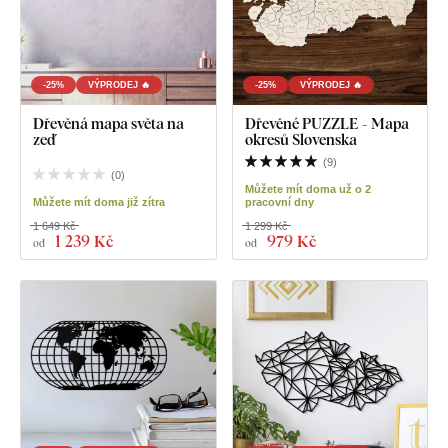
-25%
VÝPRODEJ 🔥
-25%
VÝPRODEJ 🔥
Dřevěná mapa světa na
Dřevěné PUZZLE - Mapa
zeď
okresů Slovenska
(
9
)
(
0
)
Můžete mít doma už o 2
Můžete mít doma již zítra
pracovní dny
1 649 Kč
1 299 Kč
1 239 Kč
979 Kč
od
od