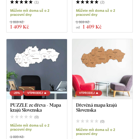
(
1
)
(
2
)
Můžete mít doma už o 2
Můžete mít doma už o 2
pracovní dny
pracovní dny
1 869 Kč
1 869 Kč
1 409 Kč
1 409 Kč
od
-25%
VÝPRODEJ 🔥
VÝPRODEJ 🔥
PUZZLE ze dřeva - Mapa
Dřevěná mapa krajů
krajů Slovenska
Slovenska
(
0
)
(
0
)
Můžete mít doma už o 2
pracovní dny
Můžete mít doma už o 2
pracovní dny
1 009 Kč