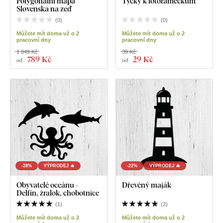
Polygonální mapa
Tyčky k fotorámečkům
Slovenska na zeď
(
0
)
(
0
)
Můžete mít doma už o 2
Můžete mít doma už o 2
pracovní dny
pracovní dny
1 049 Kč
39 Kč
789 Kč
29 Kč
od
od
-28%
VÝPRODEJ 🔥
-22%
VÝPRODEJ 🔥
Obyvatelé oceánu -
Dřevěný maják
Delfín, žralok, chobotnice
(
1
)
(
2
)
Můžete mít doma už o 2
Můžete mít doma už o 2