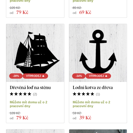
pracovní dny
pracovní dny
109 Kč
89 Kč
79 Kč
69 Kč
od
od
-28%
VÝPRODEJ 🔥
-34%
VÝPRODEJ 🔥
Dřevěná loď na stěnu
Lodní kotva ze dřeva
(
2
)
(
1
)
Můžete mít doma už o 2
Můžete mít doma už o 2
pracovní dny
pracovní dny
109 Kč
59 Kč
79 Kč
39 Kč
od
od