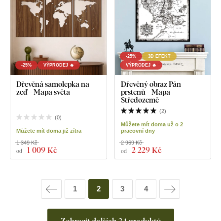
-25%
3D EFEKT
-25%
VÝPRODEJ 🔥
VÝPRODEJ 🔥
Dřevěná samolepka na
Dřevěný obraz Pán
zeď - Mapa světa
prstenů - Mapa
Středozemě
(
2
)
(
0
)
Můžete mít doma už o 2
Můžete mít doma již zítra
pracovní dny
1 349 Kč
2 969 Kč
1 009 Kč
2 229 Kč
od
od
1
2
3
4