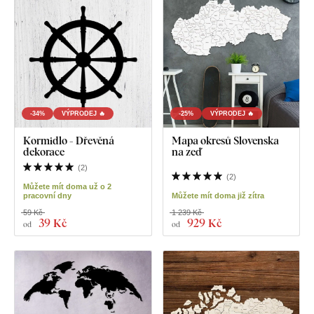
-34%
VÝPRODEJ 🔥
-25%
VÝPRODEJ 🔥
Kormidlo - Dřevěná
Mapa okresů Slovenska
dekorace
na zeď
(
2
)
(
2
)
Můžete mít doma už o 2
pracovní dny
Můžete mít doma již zítra
59 Kč
1 239 Kč
39 Kč
929 Kč
od
od