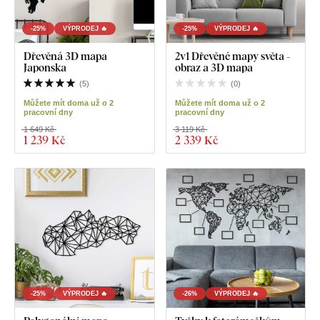
-25%
VÝPRODEJ 🔥
-25%
VÝPRODEJ 🔥
Dřevěná 3D mapa
2v1 Dřevěné mapy světa -
Japonska
obraz a 3D mapa
(
5
)
(
0
)
Můžete mít doma už o 2
Můžete mít doma už o 2
pracovní dny
pracovní dny
1 649 Kč
3 119 Kč
1 239 Kč
2 339 Kč
-25%
VÝPRODEJ 🔥
-26%
VÝPRODEJ 🔥