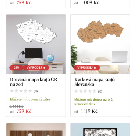
759 Kč
1 009 Kč
od
od
-25%
VÝPRODEJ 🔥
VÝPRODEJ 🔥
Dřevěná mapa krajů ČR
Korková mapa krajů
na zeď
Slovenska
(
0
)
(
0
)
Můžete mít doma již zítra
Můžete mít doma už o 2
pracovní dny
1 009 Kč
759 Kč
1 119 Kč
od
od